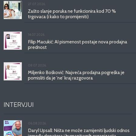
27.07.2026.
Zašto slanje poruka ne funkcionira kod 70 %
trgovaca (i kako to promijeniti)
14.07.2026.
Filip Macukić: AI pismenost postaje nova prodajna
prednost
08.07.2026.
Miljenko Bošković: Najveća prodajna pogreška je
pomisliti da je 'ne' kraj razgovora
INTERVJUI
06.08.2026.
Daryl Upsall: Ništa ne može zamijeniti ljudski odnos
između donatora i humanitarnih organizacija