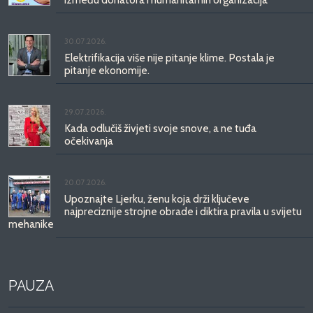
30.07.2026.
Elektrifikacija više nije pitanje klime. Postala je
pitanje ekonomije.
29.07.2026.
Kada odlučiš živjeti svoje snove, a ne tuđa
očekivanja
20.07.2026.
Upoznajte Ljerku, ženu koja drži ključeve
najpreciznije strojne obrade i diktira pravila u svijetu
mehanike
PAUZA