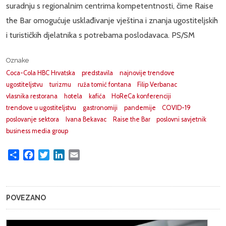
suradnju s regionalnim centrima kompetentnosti, čime Raise
the Bar omogućuje usklađivanje vještina i znanja ugostiteljskih
i turističkih djelatnika s potrebama poslodavaca. PS/SM
Oznake
Coca-Cola HBC Hrvatska
predstavila
najnovije trendove
ugostiteljstvu
turizmu
ruža tomić fontana
Filip Verbanac
vlasnika restorana
hotela
kafića
HoReCa konferenciji
trendove u ugostiteljstvu
gastronomiji
pandemije
COVID-19
poslovanje sektora
Ivana Bekavac
Raise the Bar
poslovni savjetnik
business media group
Share
Facebook
Twitter
LinkedIn
Email
POVEZANO