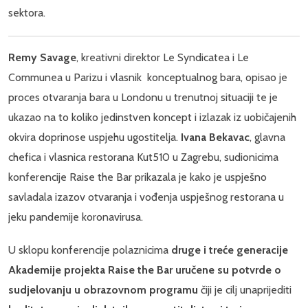
sektora.
Remy Savage
, kreativni direktor Le Syndicatea i Le
Communea u Parizu i vlasnik konceptualnog bara, opisao je
proces otvaranja bara u Londonu u trenutnoj situaciji te je
ukazao na to koliko jedinstven koncept i izlazak iz uobičajenih
okvira doprinose uspjehu ugostitelja.
Ivana Bekavac
, glavna
chefica i vlasnica restorana Kut510 u Zagrebu, sudionicima
konferencije Raise the Bar prikazala je kako je uspješno
savladala izazov otvaranja i vođenja uspješnog restorana u
jeku pandemije koronavirusa.
U sklopu konferencije polaznicima
druge i treće generacije
Akademije projekta Raise the Bar uručene su potvrde o
sudjelovanju u obrazovnom programu
čiji je cilj unaprijediti