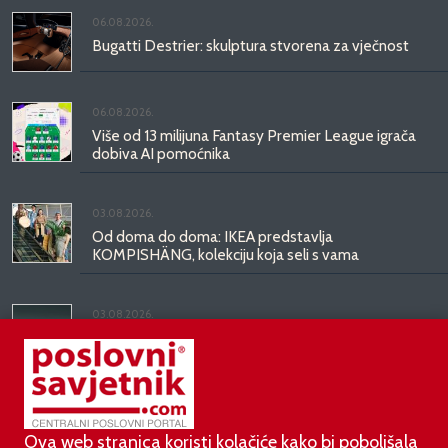
06.08.2026.
Bugatti Destrier: skulptura stvorena za vječnost
06.08.2026.
Više od 13 milijuna Fantasy Premier League igrača
dobiva AI pomoćnika
03.08.2026.
Od doma do doma: IKEA predstavlja
KOMPISHÄNG, kolekciju koja seli s vama
03.08.2026.
Kineski BYD predstavio luksuznu limuzinu veću od
Mercedesove S-klase, obećava domet do 1.000
kilometara
Ova web stranica koristi kolačiće kako bi poboljšala