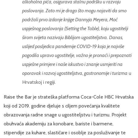
alkoholna pića, osigurava stalnu podršku u razvoju
poslovanja. Zato mi je drago što mogu najaviti da smo
podržali prvo izdanje knjige Dannyja Meyera, Moć
uspješnog poslovanja (Setting the Table), koju ugostitelji
širom svijeta nazivaju Biblijom ugostiteljstva.
Danas,
uslijed posljedica pandemije COVID-19 koja je najviše
pogodila upravo ugostitelje, važno je pronaći i prepoznati
uspješne primjere i naše iskustvo i znanje usmjeriti na
oporavak i razvoj ugostiteljstva, gastronomije i turizma
u
Hrvatskoj i regiji.
Raise the Bar je strateška platforma Coca-Cole HBC Hrvatska
koji od 2019. godine djeluje s ciljem povećanja kvalitete
obrazovanja radne snage u ugostiteljstvu i turizmu. Projekt
obuhvaća akademiju za konobare, bariste i barmene,
stipendije za kuhare, slastičare i osoblje za posluživanje te