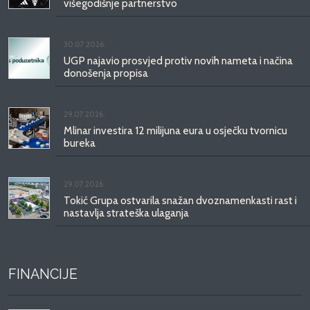
višegodišnje partnerstvo
30.07.2026.
UGP najavio prosvjed protiv novih nameta i načina
donošenja propisa
29.07.2026.
Mlinar investira 12 milijuna eura u osječku tvornicu
bureka
29.07.2026.
Tokić Grupa ostvarila snažan dvoznamenkasti rast i
nastavlja strateška ulaganja
FINANCIJE