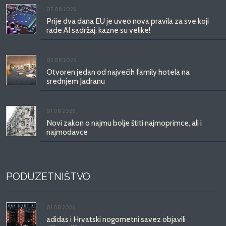
07.08.2026.
Prije dva dana EU je uveo nova pravila za sve koji
rade AI sadržaj: kazne su velike!
03.08.2026.
Otvoren jedan od najvećih family hotela na
srednjem Jadranu
01.08.2026.
Novi zakon o najmu bolje štiti najmoprimce, ali i
najmodavce
PODUZETNIŠTVO
01.08.2026.
adidas i Hrvatski nogometni savez objavili