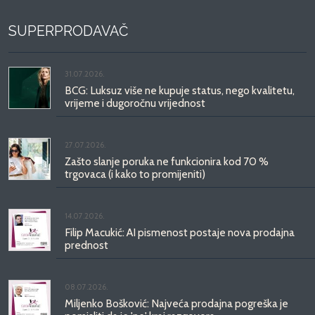
SUPERPRODAVAČ
31.07.2026.
BCG: Luksuz više ne kupuje status, nego kvalitetu,
vrijeme i dugoročnu vrijednost
27.07.2026.
Zašto slanje poruka ne funkcionira kod 70 %
trgovaca (i kako to promijeniti)
14.07.2026.
Filip Macukić: AI pismenost postaje nova prodajna
prednost
08.07.2026.
Miljenko Bošković: Najveća prodajna pogreška je