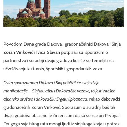
Povodom Dana grada Đakova, gradonačelnici Đakova i Sinja
Zoran Vinković
i
Ivica Glavan
potpisali su sporazum o
partnerstvu i suradnji dvaju gradova koji će se temeljiti na
učvršćivanju kulturnih, športskih i gospodarskih veza.
Ovim sporazumom Đakovo i Sinj približit će svoje dvije
manifestacije – Sinjsku alku i Đakovačke vezove, to jest Viteško
alkarsko društvo i đakovačku Ergelu lipicanaca
, rekao đakovački
gradonačelnik Zoran Vinković. Sporazum o suradnji baš tih
dvaju gradova objasnio je činjenicom da su se nakon Prvoga i
Drugoga svjetskog rata mnogi ljudi iz sinjskoga kraja u potrazi