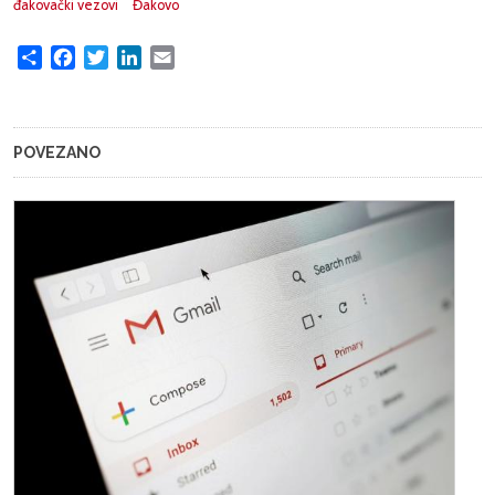
đakovački vezovi
Đakovo
Share
Facebook
Twitter
LinkedIn
Email
POVEZANO