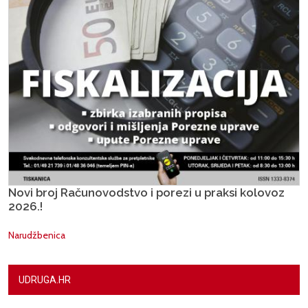
Novi broj Računovodstvo i porezi u praksi kolovoz
2026.!
Narudžbenica
UDRUGA.HR