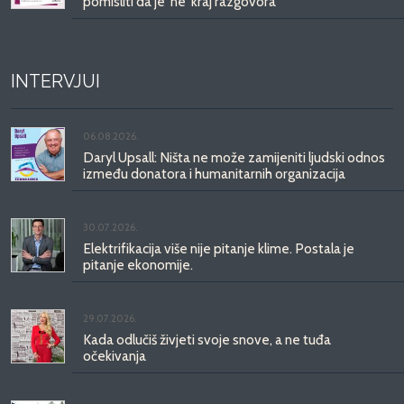
pomisliti da je 'ne' kraj razgovora
INTERVJUI
06.08.2026.
Daryl Upsall: Ništa ne može zamijeniti ljudski odnos
između donatora i humanitarnih organizacija
30.07.2026.
Elektrifikacija više nije pitanje klime. Postala je
pitanje ekonomije.
29.07.2026.
Kada odlučiš živjeti svoje snove, a ne tuđa
očekivanja