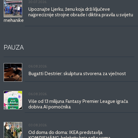
20.07.2026.
Upoznajte Ljerku, ženu koja drži ključeve
najpreciznije strojne obrade i diktira pravila u svijetu
mehanike
PAUZA
06.08.2026.
Bugatti Destrier: skulptura stvorena za vječnost
06.08.2026.
Više od 13 milijuna Fantasy Premier League igrača
dobiva AI pomoćnika
03.08.2026.
Od doma do doma: IKEA predstavlja
KOMPISHÄNG, kolekciju koja seli s vama