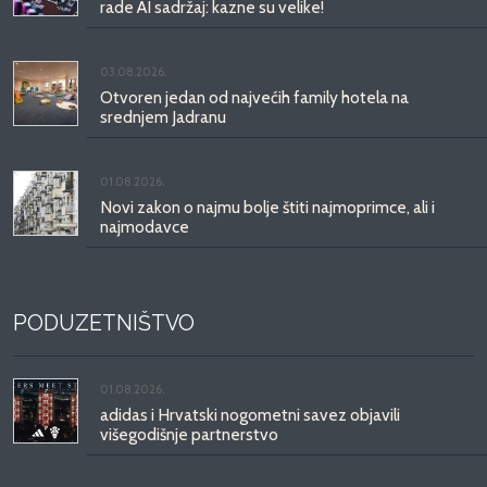
rade AI sadržaj: kazne su velike!
03.08.2026.
Otvoren jedan od najvećih family hotela na
srednjem Jadranu
01.08.2026.
Novi zakon o najmu bolje štiti najmoprimce, ali i
najmodavce
PODUZETNIŠTVO
01.08.2026.
adidas i Hrvatski nogometni savez objavili
višegodišnje partnerstvo