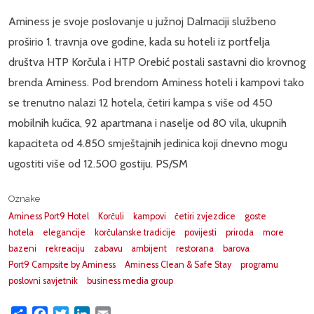
Aminess je svoje poslovanje u južnoj Dalmaciji službeno
proširio 1. travnja ove godine, kada su hoteli iz portfelja
društva HTP Korčula i HTP Orebić postali sastavni dio krovnog
brenda Aminess. Pod brendom Aminess hoteli i kampovi tako
se trenutno nalazi 12 hotela, četiri kampa s više od 450
mobilnih kućica, 92 apartmana i naselje od 80 vila, ukupnih
kapaciteta od 4.850 smještajnih jedinica koji dnevno mogu
ugostiti više od 12.500 gostiju. PS/SM
Oznake
Aminess Port9 Hotel
Korčuli
kampovi
četiri zvjezdice
goste
hotela
elegancije
korčulanske tradicije
povijesti
priroda
more
bazeni
rekreaciju
zabavu
ambijent
restorana
barova
Port9 Campsite by Aminess
Aminess Clean & Safe Stay
programu
poslovni savjetnik
business media group
Share
Facebook
Twitter
LinkedIn
Email