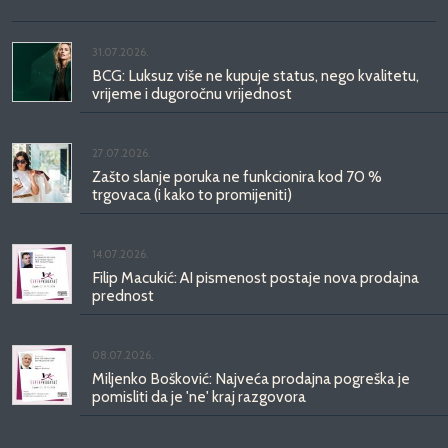
31.07.2026.
BCG: Luksuz više ne kupuje status, nego kvalitetu,
vrijeme i dugoročnu vrijednost
27.07.2026.
Zašto slanje poruka ne funkcionira kod 70 %
trgovaca (i kako to promijeniti)
14.07.2026.
Filip Macukić: AI pismenost postaje nova prodajna
prednost
08.07.2026.
Miljenko Bošković: Najveća prodajna pogreška je
pomisliti da je 'ne' kraj razgovora