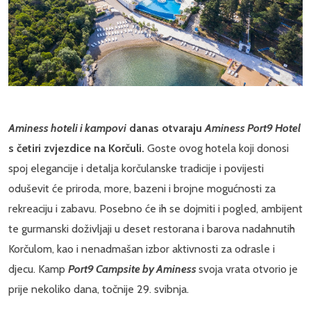
Aminess hoteli i kampovi
danas otvaraju
Aminess Port9 Hotel
s četiri zvjezdice na Korčuli.
Goste ovog hotela koji donosi
spoj elegancije i detalja korčulanske tradicije i povijesti
oduševit će priroda, more, bazeni i brojne mogućnosti za
rekreaciju i zabavu. Posebno će ih se dojmiti i pogled, ambijent
te gurmanski doživljaji u deset restorana i barova nadahnutih
Korčulom, kao i nenadmašan izbor aktivnosti za odrasle i
djecu. Kamp
Port9 Campsite by Aminess
svoja vrata otvorio je
prije nekoliko dana, točnije 29. svibnja.