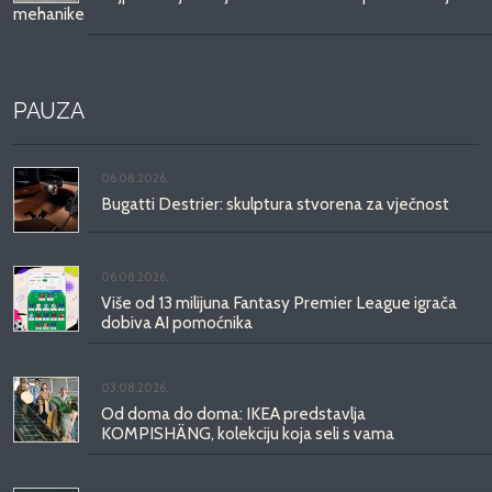
mehanike
PAUZA
06.08.2026.
Bugatti Destrier: skulptura stvorena za vječnost
06.08.2026.
Više od 13 milijuna Fantasy Premier League igrača
dobiva AI pomoćnika
03.08.2026.
Od doma do doma: IKEA predstavlja
KOMPISHÄNG, kolekciju koja seli s vama