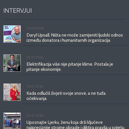
INTERVJUI
06.08.2026.
Daryl Upsall: Ništa ne može zamijeniti ljudski odnos
između donatora i humanitarnih organizacija
30.07.2026.
Elektrifikacija više nije pitanje klime. Postala je
pitanje ekonomije.
29.07.2026.
Kada odlučiš živjeti svoje snove, a ne tuđa
očekivanja
20.07.2026.
Upoznajte Ljerku, ženu koja drži ključeve
najpreciznije strojne obrade i diktira pravila u svijetu