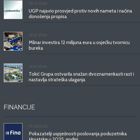
30.07.2026.
UGP najavio prosvjed protiv novih nameta i načina
donošenja propisa
29.07.2026.
Mlinar investira 12 milijuna eura u osječku tvornicu
bureka
29.07.2026.
Tokić Grupa ostvarila snažan dvoznamenkasti rast i
nastavlja strateška ulaganja
FINANCIJE
07.08.2026.
Pokazatelji uspješnosti poslovanja poduzetnika
Hrvatske u 2025. godini