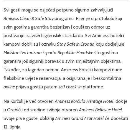
Svi gosti mogu se osjećati potpuno sigurno zahvaljujući
Aminess Clean & Safe Stay
programu. Riječ je o protokolu koji
svim gostima garantira bezbrižan i opušten odmor uz
poštivanje najviših higijenskih standarda. Svi Aminess hoteli i
kampovi dobili su i oznaku
Stay Safe in Croatia
koju dodjeljuje
Ministarstvo turizma i sporta Republike Hrvatske
što gostima
garantira još sigurniji boravak u svim smještajnim objektima.
Također, za lagodan odmor, Aminess hoteli i kampovi nude
fleksibilne uvjete rezervacija, a osigurana je i beskontaktna
online
prijava gostiju putem
self check-in
platforme.
Na Korčuli je već otvoren
Aminess Korčula Heritage Hotel
, dok je
u Orebiću od sredine svibnja otvoren
Aminess Bellevue Hotel
.
Svoje prve goste, obližnji
Aminess Grand Azur Hotel
će dočekati
12. lipnja.