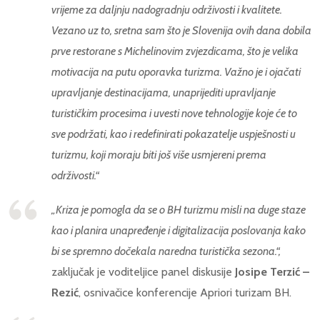
vrijeme za daljnju nadogradnju održivosti i kvalitete.
Vezano uz to, sretna sam što je Slovenija ovih dana dobila
prve restorane s Michelinovim zvjezdicama, što je velika
motivacija na putu oporavka turizma. Važno je i ojačati
upravljanje destinacijama, unaprijediti upravljanje
turističkim procesima i uvesti nove tehnologije koje će to
sve podržati, kao i redefinirati pokazatelje uspješnosti u
turizmu, koji moraju biti još više usmjereni prema
održivosti.“
„Kriza je pomogla da se o BH turizmu misli na duge staze
kao i planira unapređenje i digitalizacija poslovanja kako
bi se spremno dočekala naredna turistička sezona.“,
zaključak je voditeljice panel diskusije
Josipe Terzić –
Rezić
, osnivačice konferencije Apriori turizam BH.