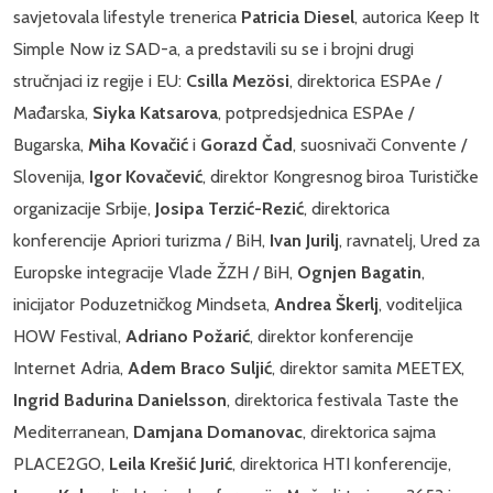
savjetovala lifestyle trenerica
Patricia Diesel
, autorica Keep It
Simple Now iz SAD-a, a predstavili su se i brojni drugi
stručnjaci iz regije i EU:
Csilla Mezösi
, direktorica ESPAe /
Mađarska,
Siyka Katsarova
, potpredsjednica ESPAe /
Bugarska,
Miha Kovačić
i
Gorazd Čad
, suosnivači Convente /
Slovenija,
Igor Kovačević
, direktor Kongresnog biroa Turističke
organizacije Srbije,
Josipa Terzić-Rezić
, direktorica
konferencije Apriori turizma / BiH,
Ivan Jurilj
, ravnatelj, Ured za
Europske integracije Vlade ŽZH / BiH,
Ognjen Bagatin
,
inicijator Poduzetničkog Mindseta,
Andrea Škerlj
, voditeljica
HOW Festival,
Adriano Požarić
, direktor konferencije
Internet Adria,
Adem Braco Suljić
, direktor samita MEETEX,
Ingrid Badurina Danielsson
, direktorica festivala Taste the
Mediterranean,
Damjana Domanovac
, direktorica sajma
PLACE2GO,
Leila Krešić Jurić
, direktorica HTI konferencije,