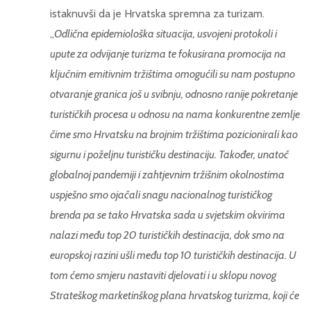
istaknuvši da je Hrvatska spremna za turizam.
„
Odlična epidemiološka situacija, usvojeni protokoli i
upute za odvijanje turizma te fokusirana promocija na
ključnim emitivnim tržištima omogućili su nam postupno
otvaranje granica još u svibnju, odnosno ranije pokretanje
turističkih procesa u odnosu na nama konkurentne zemlje
čime smo Hrvatsku na brojnim tržištima pozicionirali kao
sigurnu i poželjnu turističku destinaciju. Također, unatoč
globalnoj pandemiji i zahtjevnim tržišnim okolnostima
uspješno smo ojačali snagu nacionalnog turističkog
brenda pa se tako Hrvatska sada u svjetskim okvirima
nalazi među top 20 turističkih destinacija, dok smo na
europskoj razini ušli među top 10 turističkih destinacija. U
tom ćemo smjeru nastaviti djelovati i u sklopu novog
Strateškog marketinškog plana hrvatskog turizma, koji će