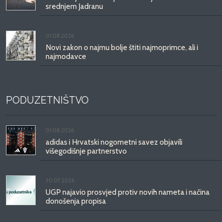
srednjem Jadranu
01.08.2026.
Novi zakon o najmu bolje štiti najmoprimce, ali i
najmodavce
PODUZETNIŠTVO
01.08.2026.
adidas i Hrvatski nogometni savez objavili
višegodišnje partnerstvo
30.07.2026.
UGP najavio prosvjed protiv novih nameta i načina
donošenja propisa