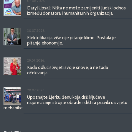
06.08.2026.
Daryl Upsall: Ništa ne može zamijeniti ljudski odnos
između donatora i humanitarnih organizacija
30.07.2026.
Elektrifikacija više nije pitanje klime. Postala je
pitanje ekonomije.
29.07.2026.
Kada odlučiš živjeti svoje snove, a ne tuđa
očekivanja
20.07.2026.
Upoznajte Ljerku, ženu koja drži ključeve
najpreciznije strojne obrade i diktira pravila u svijetu
mehanike