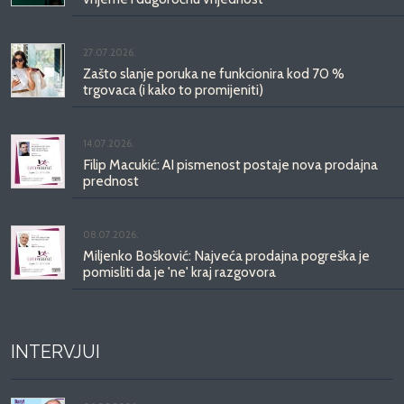
27.07.2026.
Zašto slanje poruka ne funkcionira kod 70 %
trgovaca (i kako to promijeniti)
14.07.2026.
Filip Macukić: AI pismenost postaje nova prodajna
prednost
08.07.2026.
Miljenko Bošković: Najveća prodajna pogreška je
pomisliti da je 'ne' kraj razgovora
INTERVJUI