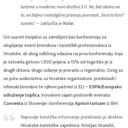
turizma u moderno, novo društvo 5.0. No, bez obzira na
to, svi željno i nostalgično prizivaju povratak „face to face“
susreta.“ –
zaključila je
Kolar
.
Ovi susreti inicijalno su zamišljeni kao konferencija za
okupljanje event brendova i turističkih profesionalaca iz
Hrvatske, ali zbog odličnog odaziva na prvu konferenciju, koja
je ostvarila gotovo 1.300 prijava, a 15% od toga bilo je iz
drugih država, drugo izdanje je preraslo u regionalno. Ovog su
se puta sudionicima, uz hrvatske organizatore, predstavili i
vrhunski brendovi te njihovi partneri iz EU –
ESPA/Europsko
udruženje toplica
, inovativni sajam poslovnih evenata
Conventa
iz Slovenije i konferencija
Apriori turizam
iz BiH.
Najnovije turističke informacije predstavio je direktor
Hrvatske turističke zajednice
,
Kristjan Staničić,