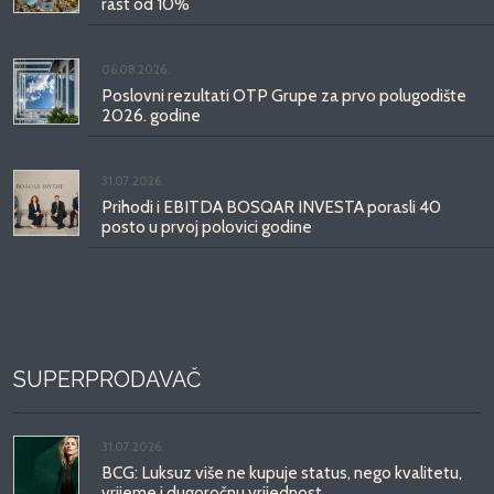
rast od 10%
06.08.2026.
Poslovni rezultati OTP Grupe za prvo polugodište
2026. godine
31.07.2026.
Prihodi i EBITDA BOSQAR INVESTA porasli 40
posto u prvoj polovici godine
SUPERPRODAVAČ
31.07.2026.
BCG: Luksuz više ne kupuje status, nego kvalitetu,
vrijeme i dugoročnu vrijednost