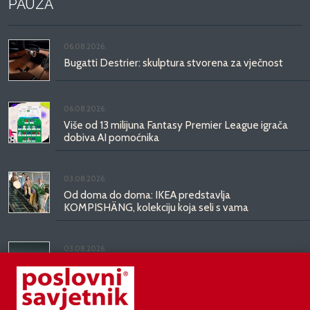
PAUZA
06.08.2026.
Bugatti Destrier: skulptura stvorena za vječnost
06.08.2026.
Više od 13 milijuna Fantasy Premier League igrača
dobiva AI pomoćnika
03.08.2026.
Od doma do doma: IKEA predstavlja
KOMPISHÄNG, kolekciju koja seli s vama
03.08.2026.
Kineski BYD predstavio luksuznu limuzinu veću od
Mercedesove S-klase, obećava domet do 1.000
kilometara