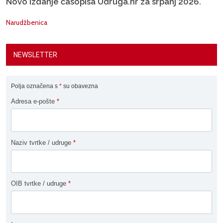
Novo izdanje časopisa Udruga.hr za srpanj 2026.
Narudžbenica
NEWSLETTER
Polja označena s
*
su obavezna
Adresa e-pošte
*
Naziv tvrtke / udruge
*
OIB tvrtke / udruge
*