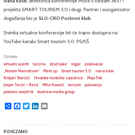
Ivana Kolar
, direktorica konferencije Može li turizam 365? i
projekta SMART TOURISM 5.0 i drugi. Partner i suorganizator
događanja bio je
SLO-CRO Poslovni klub
.
Snimka virtualne konferencije bit će trajno dostupna na
YouTube kanalu Smart tourism 5.0. PS/SŠ
Oznake
virtualni susreti
turizmu
stručnjake
regije
poslovanje
„Novom Normalnom“
Meet up
Smart tourism 5.0.
ivana kolar
Kristjan Staničić
Hrvatske turističke zajednice
Maja Pak
Josipe Terzić – Rezić
Miha Kovačič
turizam
putovanja
poslovni savjetnik
business media group
Share
Facebook
Twitter
LinkedIn
Email
POVEZANO