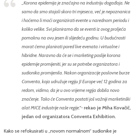
„Korona epidemija je značajno na industriju događaja. Ne
samo da smo stajali skoro tri mjeseca, već je nepoznanica
i hoćemo li moći organizirati evente u narednom periodu i
koliko velike. Svi planiramo da se eventi iz ovog proljeća
pomaknu na ovu jesen ili slijedeću godinu. U budućnosti
morat ćemo planirati pored live evenata i virtualne i
hibridne. Naravno da će se i marketing poslije korona
epidemije promijeniti, jer su se potrebe organizatora i
sudionika promijenila. Nakon organizacije poslovne burze
Conventa, koja udružuje regiju JI Europe već 12 godina za
redom, vidimo, da je u ovo vrijeme regija dobila novo
značenje. Tako će Conventa postati još važniji marketinški
alat MICE industrije naše regije.“-
rekao je Miha Kovačič,
jedan od organizatora Conventa Exhibition.
Kako se refokusirati u „novom normalnom“ sudionike je