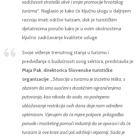
sadržavati strateški okvir i smjer promocije hrvatskog
turizma“
. Naglasio je kako će ključnu ulogu u daljnjem
razvoju imati održivi turizam, dok je turističkim
djelatnicima poručio kako je u ovim okolnostima
ključno zadržavanje kvalitete usluge.
Svoje viđenje trenutnog stanja u turizmu i
predviđanja o budućnosti ovog sektora, predstavila je
Maja Pak
,
direktorica Slovenske turističke
organizacije
:
„Situacija u turizmu je izuzetno teška, s
obzirom da smo suočeni s drastičnim ograničenjima
putovanja, kao nikada do sada, no postepeno
ublažavanje restrikcija ovih dana daje nam određeni
optimizam. Vjerujem da će mjere potpore, prilagodba
ponude i marketing pomoći industriji da se oporavi i da će
turizam iz ove krize izaći još održiviji i otporniji. Sada je