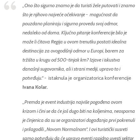
„Ono što sigurno znamo je da turisti žele putovati i znamo
što je njihovo najveće očekivanje - mogućnost da
pouzdano planiraju i sigurno provedu svoj odmor,
nedaleko od doma.
Ključno pitanje konferencije bilo je
može li čitava Regija u ovom trenutku postati idealna
destinacija za ovogodišnji odmor u Europi, barem za
tržišta u krugu od 500-tinjak km? Izjave i iskustva
današnji sugovornika, ali i strani mediji, upravo to i
potvrđuju.“ -
istaknula je organizatorica konferencije
Ivana Kolar.
„Premda je event industrija najviše pogođena ovom
krizom i čini se da će još dugo biti na koljenima, neosporna
je činjenica da su se organizatori događanja prvi pokrenuli
i prilagodili „Novom Normalnom“. I ovi turistički susreti
samo potvrđuju da će upravo eventi rapidno uvesti sektor