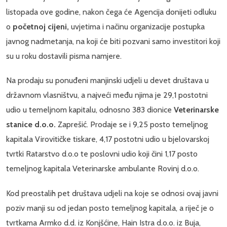
listopada ove godine, nakon čega će Agencija donijeti odluku
o
početnoj cijeni,
uvjetima i načinu organizacije postupka
javnog nadmetanja, na koji će biti pozvani samo investitori koji
su u roku dostavili pisma namjere.
Na prodaju su ponuđeni manjinski udjeli u devet društava u
državnom vlasništvu, a najveći među njima je 29,1 postotni
udio u temeljnom kapitalu, odnosno 383 dionice
Veterinarske
stanice d.o.o.
Zaprešić. Prodaje se i 9,25 posto temeljnog
kapitala Virovitičke tiskare, 4,17 postotni udio u bjelovarskoj
tvrtki Ratarstvo d.o.o te poslovni udio koji čini 1,17 posto
temeljnog kapitala Veterinarske ambulante Rovinj d.o.o.
Kod preostalih pet društava udjeli na koje se odnosi ovaj javni
poziv manji su od jedan posto temeljnog kapitala, a riječ je o
tvrtkama Armko d.d. iz Konjšćine, Hain Istra d.o.o. iz Buja,