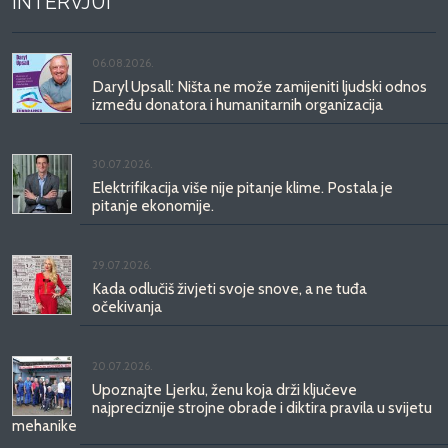
INTERVJUI
06.08.2026.
Daryl Upsall: Ništa ne može zamijeniti ljudski odnos
između donatora i humanitarnih organizacija
30.07.2026.
Elektrifikacija više nije pitanje klime. Postala je
pitanje ekonomije.
29.07.2026.
Kada odlučiš živjeti svoje snove, a ne tuđa
očekivanja
20.07.2026.
Upoznajte Ljerku, ženu koja drži ključeve
najpreciznije strojne obrade i diktira pravila u svijetu
mehanike