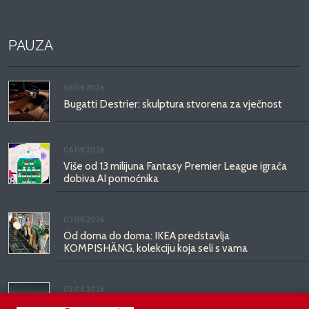
PAUZA
06.08.2026.
Bugatti Destrier: skulptura stvorena za vječnost
06.08.2026.
Više od 13 milijuna Fantasy Premier League igrača
dobiva AI pomoćnika
03.08.2026.
Od doma do doma: IKEA predstavlja
KOMPISHÄNG, kolekciju koja seli s vama
03.08.2026.
Kineski BYD predstavio luksuznu limuzinu veću od