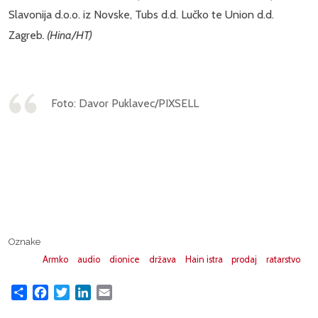
Slavonija d.o.o. iz Novske, Tubs d.d. Lučko te Union d.d.
Zagreb
. (Hina/HT)
Foto: Davor Puklavec/PIXSELL
Oznake
Armko
audio
dionice
država
Hain istra
prodaj
ratarstvo
Share
Facebook
Twitter
LinkedIn
Email