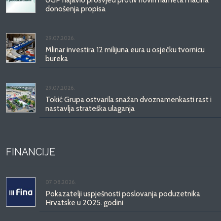
donošenja propisa
29.07.2026.
Mlinar investira 12 milijuna eura u osječku tvornicu
bureka
29.07.2026.
Tokić Grupa ostvarila snažan dvoznamenkasti rast i
nastavlja strateška ulaganja
FINANCIJE
07.08.2026.
Pokazatelji uspješnosti poslovanja poduzetnika
Hrvatske u 2025. godini