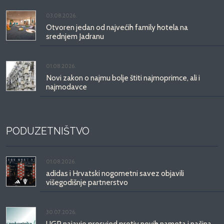
03.08.2026.
Otvoren jedan od najvećih family hotela na
srednjem Jadranu
01.08.2026.
Novi zakon o najmu bolje štiti najmoprimce, ali i
najmodavce
PODUZETNIŠTVO
01.08.2026.
adidas i Hrvatski nogometni savez objavili
višegodišnje partnerstvo
30.07.2026.
UGP najavio prosvjed protiv novih nameta i načina