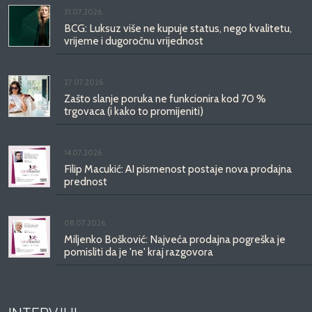
31.07.2026.
BCG: Luksuz više ne kupuje status, nego kvalitetu,
vrijeme i dugoročnu vrijednost
27.07.2026.
Zašto slanje poruka ne funkcionira kod 70 %
trgovaca (i kako to promijeniti)
14.07.2026.
Filip Macukić: AI pismenost postaje nova prodajna
prednost
08.07.2026.
Miljenko Bošković: Najveća prodajna pogreška je
pomisliti da je 'ne' kraj razgovora