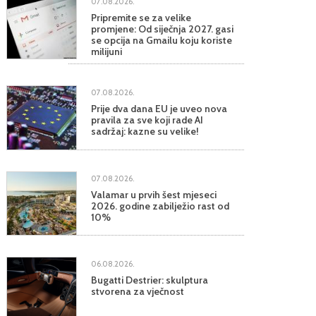
07.08.2026.
Pripremite se za velike
promjene: Od siječnja 2027. gasi
se opcija na Gmailu koju koriste
milijuni
07.08.2026.
Prije dva dana EU je uveo nova
pravila za sve koji rade AI
sadržaj: kazne su velike!
07.08.2026.
Valamar u prvih šest mjeseci
2026. godine zabilježio rast od
10%
06.08.2026.
Bugatti Destrier: skulptura
stvorena za vječnost