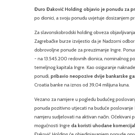
Đuro Đaković Holding objavio je ponudu za p
po dionici, a svoju ponudu uvjetuje dosizanjem p
Za slavonskobrodski holding obveza objavljivanja
Zagrebačke burze izvijestio da je Nadzorni odbor
dobrovoljne ponude za preuzimanje Ingre. Ponud
- na 13.545.200 redovnih dionica, nominalnog po
temeljnog kapitala Ingre. Kao osiguranje naknade
ponudi,
pribavio neopozive dvije bankarske ga
Croatia banke na iznos od 39,04 milijuna kuna.
Vezano za namjere u pogledu budućeg poslovanja
ponuda pozitivno utjecati na buduće poslovanje In
namjeru sudjelovati na aktivan način. Očekivani p
mogućnosti Ingre
da koristi uhodane komercija
Đaković Holding će objedinjavanjem ponude opre