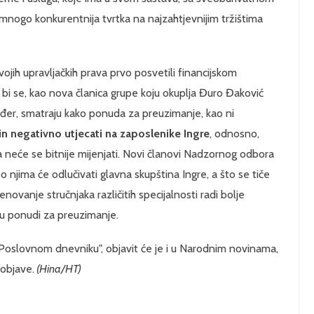
 mnogo konkurentnija tvrtka na najzahtjevnijim tržištima
ojih upravljačkih prava prvo posvetili financijskom
oja bi se, kao nova članica grupe koju okuplja Đuro Đaković
ođer, smatraju kako ponuda za preuzimanje, kao ni
čin negativno utjecati na zaposlenike Ingre
, odnosno,
ka neće se bitnije mijenjati. Novi članovi Nadzornog odbora
 njima će odlučivati glavna skupština Ingre, a što se tiče
ovanje stručnjaka različitih specijalnosti radi bolje
se u ponudi za preuzimanje.
"Poslovnom dnevniku", objavit će je i u Narodnim novinama,
 objave.
(Hina/HT)