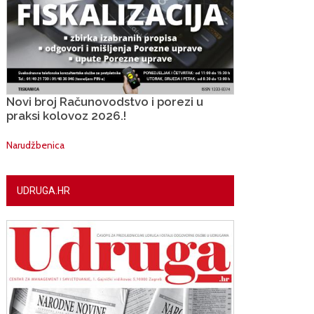
Novi broj Računovodstvo i porezi u
praksi kolovoz 2026.!
Narudžbenica
UDRUGA.HR