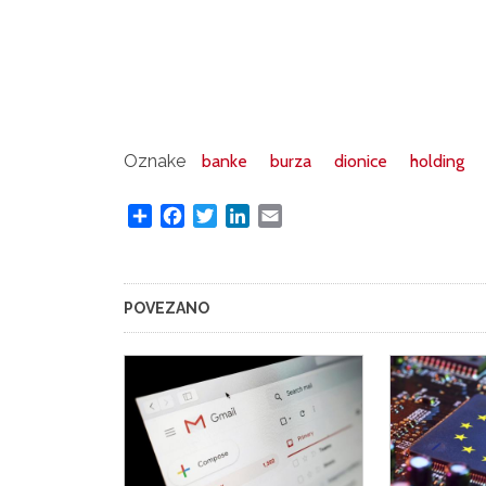
Oznake
banke
burza
dionice
holding
Share
Facebook
Twitter
LinkedIn
Email
POVEZANO