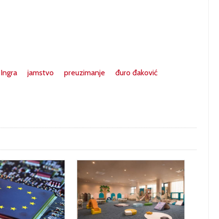
Ingra
jamstvo
preuzimanje
đuro đaković