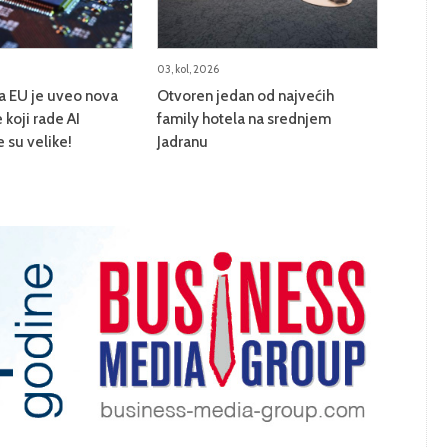
03, kol, 2026
na EU je uveo nova
Otvoren jedan od najvećih
 koji rade AI
family hotela na srednjem
e su velike!
Jadranu