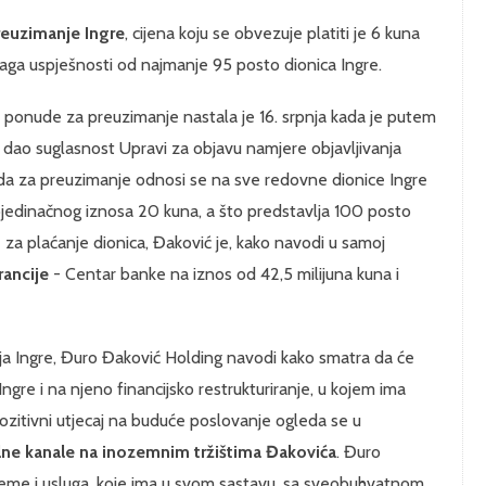
reuzimanje Ingre
, cijena koju se obvezuje platiti je 6 kuna
raga uspješnosti od najmanje 95 posto dionica Ingre.
 ponude za preuzimanje nastala je 16. srpnja kada je putem
 dao suglasnost Upravi za objavu namjere objavljivanja
a za preuzimanje odnosi se na sve redovne dionice Ingre
jedinačnog iznosa 20 kuna, a što predstavlja 100 posto
 za plaćanje dionica, Đaković je, kako navodi u samoj
rancije
- Centar banke na iznos od 42,5 milijuna kuna i
 Ingre, Đuro Đaković Holding navodi kako smatra da će
gre i na njeno financijsko restrukturiranje, u kojem ima
ozitivni utjecaj na buduće poslovanje ogleda se u
lne kanale na inozemnim tržištima Đakovića
. Đuro
me i usluga, koje ima u svom sastavu, sa sveobuhvatnom