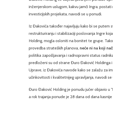
inženjerskom uslugom, kakvu jamči Ingra, postati
investicijskih projekata, navodi se u ponudi.
Iz Đakovića također najavljuju kako bi se putem sv
restrukturiranju i stabilizaciji poslovanja Ingre k
Holding, mogla osloniti na bonitet te grupe. Tak
provedba strateških planova,
neće ni na koji na
politika zapošljavanja i radnopravni status radni
predloženi su od strane Đuro Đaković Holdinga i o
Uprave, iz Đakovića navode kako se zalažu za imen
učinkovitosti i kvalitetnijeg upravljanja, navodi 
Đuro Đaković Holding je ponudu jučer objavio u 
a rok trajanja ponude je 28 dana od dana kasnije