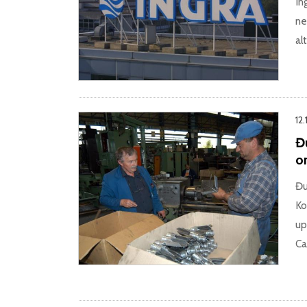
In
ne
al
12.
Đ
o
Đu
Ko
up
Ca