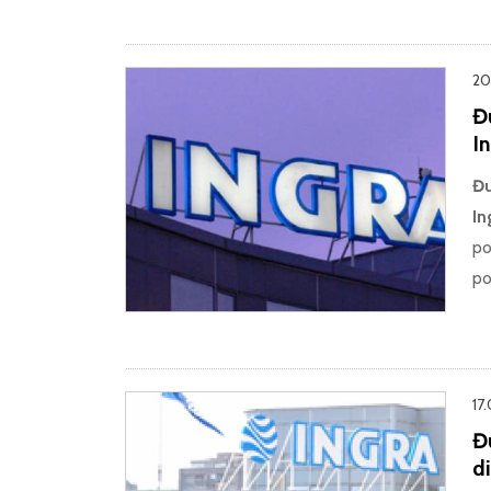
20
Đ
In
Đu
In
po
po
17
Đ
di