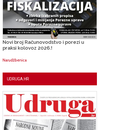
Novi broj Računovodstvo i porezi u
praksi kolovoz 2026.!
Narudžbenica
UDRUGA.HR