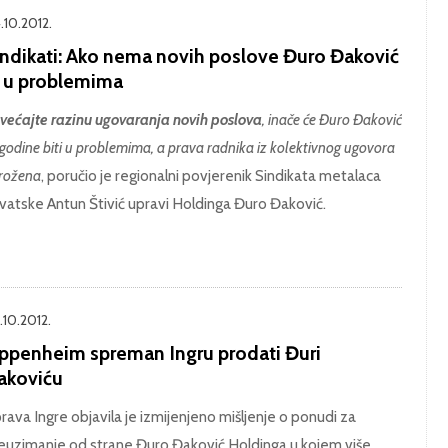
.10.2012.
indikati: Ako nema novih poslove Đuro Đaković
e u problemima
većajte razinu ugovaranja novih poslova
, inače će Đuro Đaković
godine biti u problemima, a prava radnika iz kolektivnog ugovora
rožena
, poručio je regionalni povjerenik Sindikata metalaca
vatske Antun Štivić upravi Holdinga Đuro Đaković.
.10.2012.
ppenheim spreman Ingru prodati Đuri
akoviću
rava Ingre objavila je izmijenjeno mišljenje o ponudi za
euzimanje od strane Đuro Đaković Holdinga u kojem više