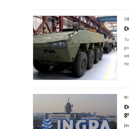
08
Đ
Tv
pr
vr
Ho
18
Đ
g
Ja