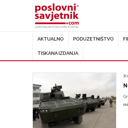
Main navigation
AKTUALNO
PODUZETNIŠTVO
F
TISKANA IZDANJA
31.
N
Gr
mi