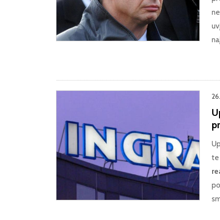
ne
uv
na
26
U
p
Up
te
re
po
sm