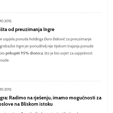
.10.2012.
išta od preuzimanja Ingre
je uspjela ponuda holdinga
Đuro Đaković
za preuzimanje
grebačke
Ingre
jer ponuditelj nije tijekom trajanja ponude
pio
prikupiti 95% dionica
, što je bio uvjet za uspješnost
nude.
.10.2012.
ngra: Radimo na rješenju, imamo mogućnosti za
oslove na Bliskom istoku