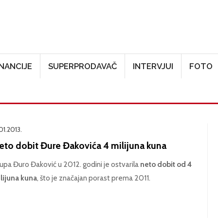
Skoči na glavni sadržaj
INANCIJE
SUPERPRODAVAČ
INTERVJUI
FOTO
01.2013.
eto dobit Đure Đakovića 4 milijuna kuna
upa Đuro Đaković u 2012. godini je ostvarila
neto dobit od 4
lijuna kuna
, što je značajan porast prema 2011.