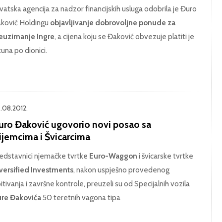
vatska agencija za nadzor financijskih usluga odobrila je Đuro
ković Holdingu
objavljivanje dobrovoljne ponude za
euzimanje Ingre
, a cijena koju se Đaković obvezuje platiti je
kuna po dionici.
.08.2012.
uro Đaković ugovorio novi posao sa
ijemcima i Švicarcima
edstavnici njemačke tvrtke
Euro-Waggon
i švicarske tvrtke
versified Investments
, nakon uspješno provedenog
pitivanja i završne kontrole, preuzeli su od Specijalnih vozila
re Đakovića
50 teretnih vagona tipa