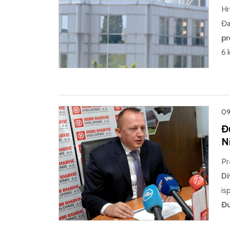
Hr
Đa
pr
6 
09
Đ
N
Pr
Di
is
Đu