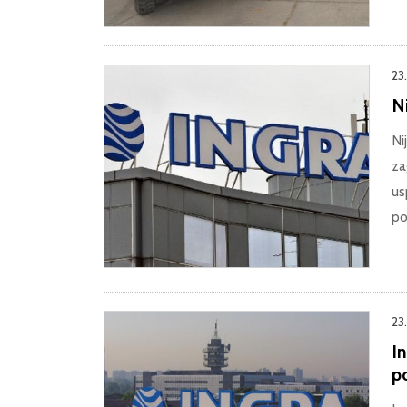
23
N
Ni
za
us
po
23
I
p