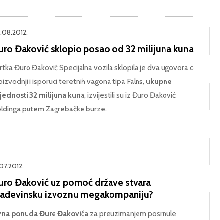
.08.2012.
uro Đaković sklopio posao od 32 milijuna kuna
rtka Đuro Đaković Specijalna vozila sklopila je dva ugovora o
oizvodnji i isporuci teretnih vagona tipa Falns,
ukupne
ijednosti 32 milijuna kuna
, izvijestili su iz Đuro Đaković
ldinga putem Zagrebačke burze.
.07.2012.
uro Đaković uz pomoć države stvara
rađevinsku izvoznu megakompaniju?
vna ponuda Đure Đakovića
za preuzimanjem posrnule