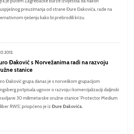
gra je putem Zagrebačke burze izvijestila da nakon
uspješnog preuzimanja od strane Đure Đakovića, rade na
ternativnom rješenju kako bi prebrodili krizu.
10.2012.
uro Đaković s Norvežanima radi na razvoju
ružne stanice
ro Đaković grupa danas je s norveškom grupacijom
ngsberg potpisala ugovor o razvoju i komercijalizaciji daljinski
ravljane 30 milimetarske oružne stanice 'Protector Medium
liber RWS', priopćeno je iz
Đure Đakovića.