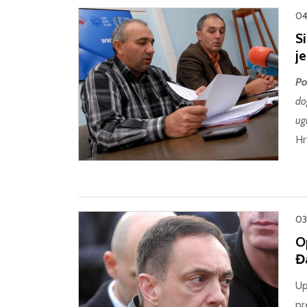
04
S
j
Po
do
ug
Hr
03
O
Đ
Up
pr