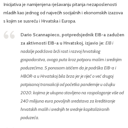
Inicijativa je namijenjena rješavanju pitanja nezaposlenosti
mladih kao jednog od najvećih socijalnih i ekonomskih izazova
s kojim se susreću i Hrvatska i Europa.
Dario Scannapieco, potpredsjednik EIB-a zadužen
za aktivnosti EIB-a u Hrvatskoj, izjavio je:
EIB i
nadalje podržava brži rast i razvoj hrvatskog
gospodarstva, ovoga puta kroz potporu malim i srednjim
poduzećima. S ponosom ističem da je podrška EIB-a i
HBOR-a u Hrvatskoj bila brza jer je riječ o već drugoj
potpisanoj transakciji od početka pandemije u ožujku
2020. kojima je ukupno stavljeno na raspolaganje više od
240 milijuna eura povoljnih sredstava za kreditiranje
hrvatskih malih i srednjih te srednje kapitaliziranih
poduzeća.