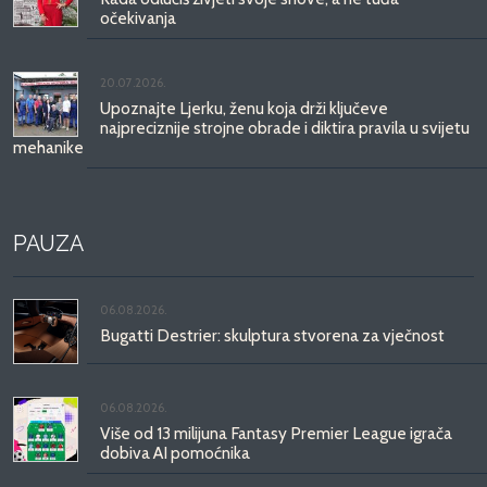
očekivanja
20.07.2026.
Upoznajte Ljerku, ženu koja drži ključeve
najpreciznije strojne obrade i diktira pravila u svijetu
mehanike
PAUZA
06.08.2026.
Bugatti Destrier: skulptura stvorena za vječnost
06.08.2026.
Više od 13 milijuna Fantasy Premier League igrača
dobiva AI pomoćnika