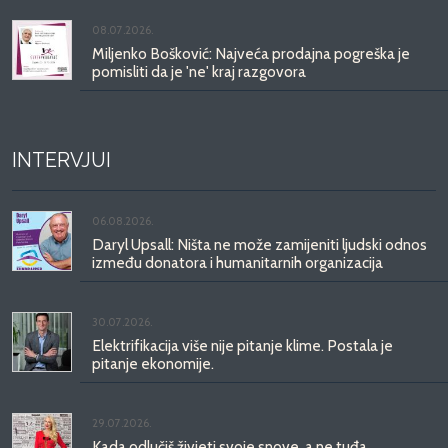
08.07.2026.
Miljenko Bošković: Najveća prodajna pogreška je
pomisliti da je 'ne' kraj razgovora
INTERVJUI
06.08.2026.
Daryl Upsall: Ništa ne može zamijeniti ljudski odnos
između donatora i humanitarnih organizacija
30.07.2026.
Elektrifikacija više nije pitanje klime. Postala je
pitanje ekonomije.
29.07.2026.
Kada odlučiš živjeti svoje snove, a ne tuđa