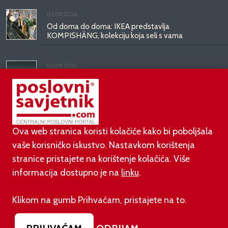
03.08.2026.
Od doma do doma: IKEA predstavlja
KOMPISHÄNG, kolekciju koja seli s vama
03.08.2026.
Kineski BYD predstavio luksuznu limuzinu veću od
Mercedesove S-klase, obećava domet do 1.000
kilometara
Ova web stranica koristi kolačiće kako bi poboljšala
vaše korisničko iskustvo. Nastavkom korištenja
stranice pristajete na korištenje kolačića. Više
informacija dostupno je na
linku
.
©
poslovni-savjetnik.com član je
Klikom na gumb Prihvaćam, pristajete na to.
Footer menu
O nama
Impressum
Uvjeti korištenja