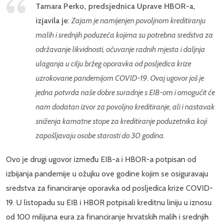
Tamara Perko, predsjednica Uprave HBOR-a,
izjavila je
:
Zajam je namijenjen povoljnom kreditiranju
malih i srednjih poduzeća kojima su potrebna sredstva za
održavanje likvidnosti, očuvanje radnih mjesta i daljnja
ulaganja u cilju bržeg oporavka od posljedica krize
uzrokovane pandemijom COVID-19. Ovaj ugovor još je
jedna potvrda naše dobre suradnje s EIB-om i omogućit će
nam dodatan izvor za povoljno kreditiranje, ali i nastavak
sniženja kamatne stope za kreditiranje poduzetnika koji
zapošljavaju osobe starosti do 30 godina.
Ovo je drugi ugovor između EIB-a i HBOR-a potpisan od
izbijanja pandemije u ožujku ove godine kojim se osiguravaju
sredstva za financiranje oporavka od posljedica krize COVID-
19. U listopadu su EIB i HBOR potpisali kreditnu liniju u iznosu
od 100 milijuna eura za financiranje hrvatskih malih i srednjih