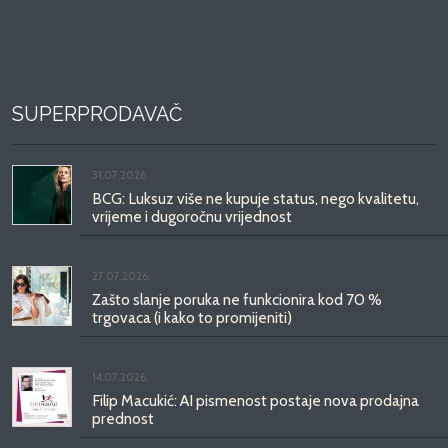
SUPERPRODAVAČ
31.07.2026.
BCG: Luksuz više ne kupuje status, nego kvalitetu,
vrijeme i dugoročnu vrijednost
27.07.2026.
Zašto slanje poruka ne funkcionira kod 70 %
trgovaca (i kako to promijeniti)
14.07.2026.
Filip Macukić: AI pismenost postaje nova prodajna
prednost