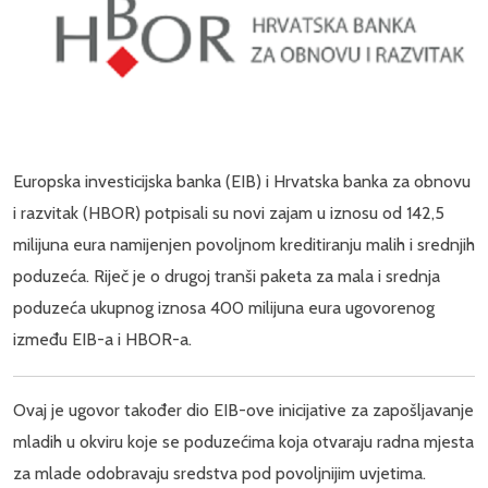
Europska investicijska banka (EIB) i Hrvatska banka za obnovu
i razvitak (HBOR) potpisali su novi zajam u iznosu od 142,5
milijuna eura namijenjen povoljnom kreditiranju malih i srednjih
poduzeća. Riječ je o drugoj tranši paketa za mala i srednja
poduzeća ukupnog iznosa 400 milijuna eura ugovorenog
između EIB-a i HBOR-a.
Ovaj je ugovor također dio EIB-ove inicijative za zapošljavanje
mladih u okviru koje se poduzećima koja otvaraju radna mjesta
za mlade odobravaju sredstva pod povoljnijim uvjetima.