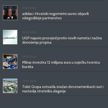
01.08.2026.
adidas i Hrvatski nogometni savez objavili
višegodišnje partnerstvo
30.07.2026.
UGP najavio prosvjed protiv novih nameta i načina
donošenja propisa
29.07.2026.
Mlinar investira 12 milijuna eura u osječku tvornicu
bureka
29.07.2026.
Tokić Grupa ostvarila snažan dvoznamenkasti rast i
nastavlja strateška ulaganja