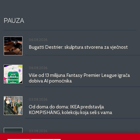
PAUZA
06.08.2026.
Bugatti Destrier: skulptura stvorena za vječnost
06.08.2026.
Više od 13 milijuna Fantasy Premier League igrača
dobiva AI pomoćnika
03.08.2026.
Od doma do doma: IKEA predstavlja
KOMPISHÄNG, kolekciju koja seli s vama
03.08.2026.
Kineski BYD predstavio luksuznu limuzinu veću od