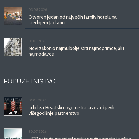
03.08.2026.
Otvoren jedan od najvećih family hotela na
srednjem Jadranu
01.08.2026.
Novi zakon o najmu bolje štiti najmoprimce, ali i
najmodavce
PODUZETNIŠTVO
01.08.2026.
adidas i Hrvatski nogometni savez objavili
višegodišnje partnerstvo
30.07.2026.
UGP najavio prosvjed protiv novih nameta i načina