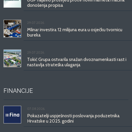
donošenja propisa
29.07.2026.
Mlinar investira 12 milijuna eura u osječku tvornicu
bureka
29.07.2026.
Tokić Grupa ostvarila snažan dvoznamenkasti rast i
nastavlja strateška ulaganja
FINANCIJE
07.08.2026.
Pokazatelji uspješnosti poslovanja poduzetnika
Hrvatske u 2025. godini