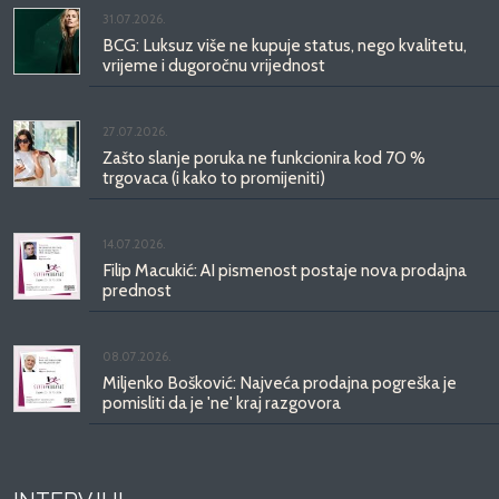
31.07.2026.
BCG: Luksuz više ne kupuje status, nego kvalitetu,
vrijeme i dugoročnu vrijednost
27.07.2026.
Zašto slanje poruka ne funkcionira kod 70 %
trgovaca (i kako to promijeniti)
14.07.2026.
Filip Macukić: AI pismenost postaje nova prodajna
prednost
08.07.2026.
Miljenko Bošković: Najveća prodajna pogreška je
pomisliti da je 'ne' kraj razgovora