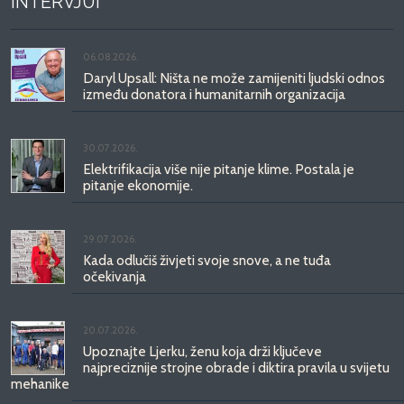
INTERVJUI
06.08.2026.
Daryl Upsall: Ništa ne može zamijeniti ljudski odnos
između donatora i humanitarnih organizacija
30.07.2026.
Elektrifikacija više nije pitanje klime. Postala je
pitanje ekonomije.
29.07.2026.
Kada odlučiš živjeti svoje snove, a ne tuđa
očekivanja
20.07.2026.
Upoznajte Ljerku, ženu koja drži ključeve
najpreciznije strojne obrade i diktira pravila u svijetu
mehanike