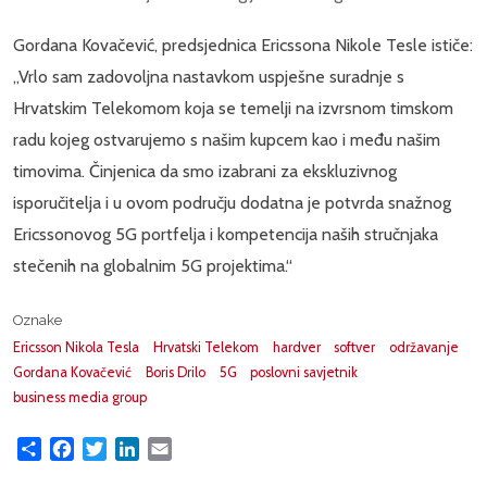
Gordana Kovačević, predsjednica Ericssona Nikole Tesle ističe:
„Vrlo sam zadovoljna nastavkom uspješne suradnje s
Hrvatskim Telekomom koja se temelji na izvrsnom timskom
radu kojeg ostvarujemo s našim kupcem kao i među našim
timovima. Činjenica da smo izabrani za ekskluzivnog
isporučitelja i u ovom području dodatna je potvrda snažnog
Ericssonovog 5G portfelja i kompetencija naših stručnjaka
stečenih na globalnim 5G projektima.“
Oznake
Ericsson Nikola Tesla
Hrvatski Telekom
hardver
softver
održavanje
Gordana Kovačević
Boris Drilo
5G
poslovni savjetnik
business media group
Share
Facebook
Twitter
LinkedIn
Email