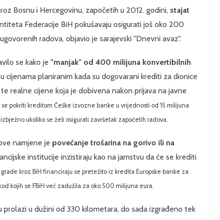
kroz Bosnu i Hercegovinu, započetih u 2012. godini,
stajat
ntiteta Federacije BiH pokušavaju osigurati još oko 200
 ugovorenih radova, objavio je sarajevski "Dnevni avaz".
vilo se kako je
"manjak" od 400 milijuna konvertibilnih
 u cijenama planiranim kada su dogovarani krediti za dionice
 te realne cijene koja je dobivena nakon prijava na javne
 se pokriti kreditom Češke izvozne banke u vrijednosti od 15 milijuna
zbježno ukoliko se želi osigurati završetak započetih radova.
 ove namjene je
povećanje trošarina na gorivo ili na
jske institucije inzistiraju kao na jamstvu da će se krediti
grade kroz BiH financiraju se pretežito iz kredita Europske banke za
 kod kojih se FBiH već zadužila za oko 500 milijuna eura.
ju prolazi u dužini od 330 kilometara, do sada izgrađeno tek