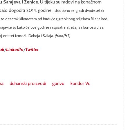
 Sarajeva i Zenice
. U tijeku su radovi na konačnom
balo dogoditi 2014. godine.
Istodobno se gradi dvadesetak
 te desetak kilometara od budućeg graničnog prijelaza Bijača kod
najavile su kako će ove godine raspisati natječaj za koncesiju za
j entitet između Doboja i Svilaja.
(Hina/HT)
ok
/
LinkedIn
/
Twitter
na
duhanski proizvodi
gorivo
koridor Vc