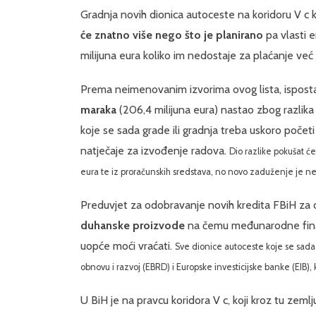
Gradnja novih dionica autoceste na koridoru V c 
će znatno više nego što je planirano
pa vlasti e
milijuna eura koliko im nedostaje za plaćanje već
Prema neimenovanim izvorima ovog lista, isposta
maraka
(206,4 milijuna eura) nastao zbog razlika
koje se sada grade ili gradnja treba uskoro početi
natječaje za izvođenje radova.
Dio razlike pokušat će
eura te iz proračunskih sredstava, no novo zaduženje je nei
Preduvjet za odobravanje novih kredita FBiH za
duhanske proizvode
na čemu međunarodne financi
uopće moći vraćati.
Sve dionice autoceste koje se sada 
obnovu i razvoj (EBRD) i Europske investicijske banke (EIB),
U BiH je na pravcu koridora V c, koji kroz tu zeml