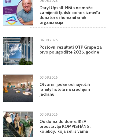
06.08.2026.
Daryl Upsall: Ništa ne može
zamijeniti ljudski odnos između
donatora i humanitarnih
organizacija
06.08.2026.
Poslovni rezultati OTP Grupe za
prvo polugodište 2026. godine
03.08.2026.
Otvoren jedan od najvećih
family hotela na srednjem
Jadranu
03.08.2026.
Od doma do doma: IKEA
predstavlja KOMPISHÄNG,
kolekciju koja seli s vama