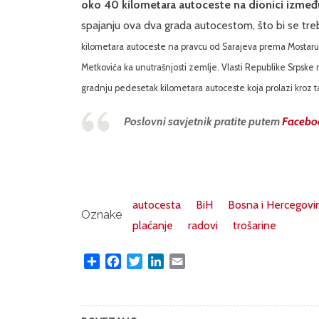
oko 40 kilometara autoceste na dionici između
spajanju ova dva grada autocestom, što bi se tre
kilometara autoceste na pravcu od Sarajeva prema Mostaru
Metkovića ka unutrašnjosti zemlje.
Vlasti Republike Srpske 
gradnju pedesetak kilometara autoceste koja prolazi kroz ta
Poslovni savjetnik pratite putem
Facebo
autocesta
BiH
Bosna i Hercegovi
Oznake
plaćanje
radovi
trošarine
Share
Facebook
Twitter
LinkedIn
Email