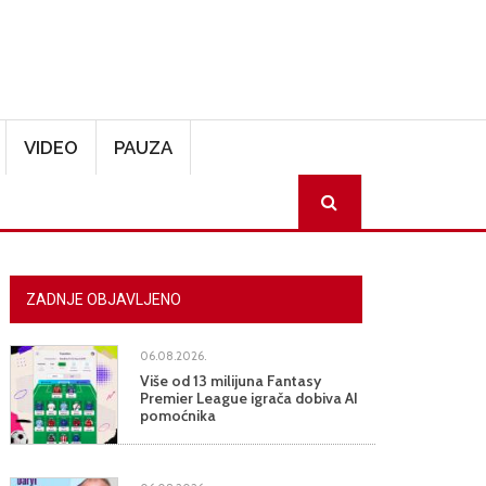
VIDEO
PAUZA
SEARCH
ZADNJE OBJAVLJENO
06.08.2026.
Više od 13 milijuna Fantasy
Premier League igrača dobiva AI
pomoćnika