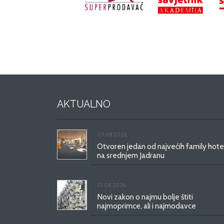
AKTUALNO
03.08.2026.
Otvoren jedan od najvećih family hote
na srednjem Jadranu
01.08.2026.
Novi zakon o najmu bolje štiti
najmoprimce, ali i najmodavce