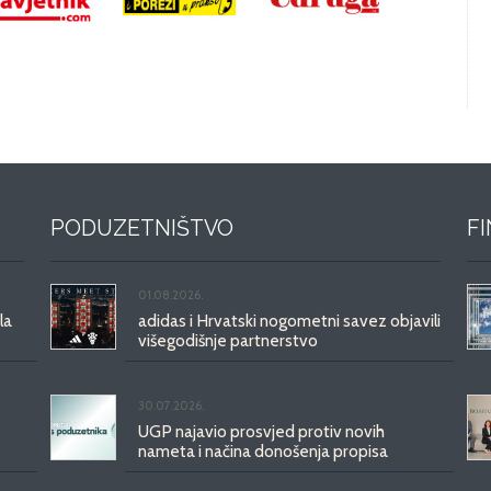
PODUZETNIŠTVO
F
01.08.2026.
la
adidas i Hrvatski nogometni savez objavili
višegodišnje partnerstvo
30.07.2026.
UGP najavio prosvjed protiv novih
nameta i načina donošenja propisa