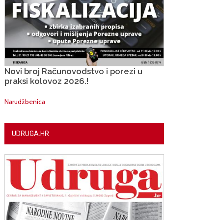
Novi broj Računovodstvo i porezi u
praksi kolovoz 2026.!
Narudžbenica
UDRUGA.HR