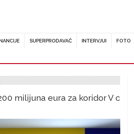
Skoči na glavni sadržaj
INANCIJE
SUPERPRODAVAČ
INTERVJUI
FOTO
200 milijuna eura za koridor V c