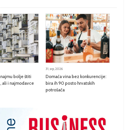
31, srp, 2026
najmu bolje štiti
Domaća vina bez konkurencije:
 ali i najmodavce
bira ih 90 posto hrvatskih
potrošača