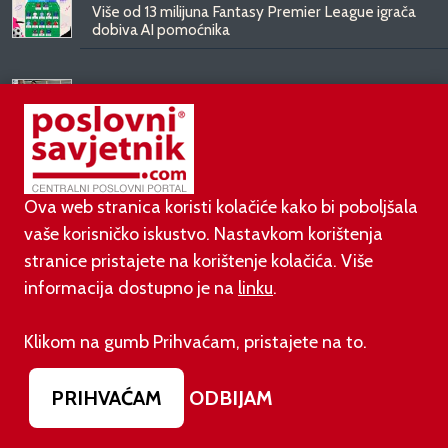
Više od 13 milijuna Fantasy Premier League igrača
dobiva AI pomoćnika
03.08.2026.
Od doma do doma: IKEA predstavlja
KOMPISHÄNG, kolekciju koja seli s vama
03.08.2026.
Ova web stranica koristi kolačiće kako bi poboljšala
Kineski BYD predstavio luksuznu limuzinu veću od
Mercedesove S-klase, obećava domet do 1.000
vaše korisničko iskustvo. Nastavkom korištenja
kilometara
stranice pristajete na korištenje kolačića. Više
informacija dostupno je na
linku
.
Klikom na gumb Prihvaćam, pristajete na to.
PRIHVAĆAM
ODBIJAM
©
poslovni-savjetnik.com član je