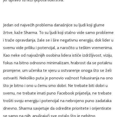
Jedan od najvećih problema današnjice su ljudi koji glume
žrtve, kaže Sharma. To su ljudi koji stalno vide samo probleme
i traže opravdanja, žale se i šire negativnu energiju, dok lider u
svemu vide priliku i potencijal, a naročito u teškim vremenima.
Kao neke od najvažnijih osobina lidera ističe izdržljivost, viziju,
fokus na bitno odnosno minimalizam, hrabrost da se potaknu
promjene, um učenika te vjeru u ostvarenje onoga što se želi
ostvariti. Nekoliko puta je ponovio važnost fokusiranja na ono
što je bitno i ono u čemu smo dobri. Ne trebate biti dobri u
svemu, ne trebate imati puno Facebook prijatelja, ne trebate
trošiti svoju energiju i potencijal na nebrojeno puno zadataka
dnevno. Sharma savjetuje da odredite prioritete i orijentirate
se samo na njih, anulirajući sve ostalo što je nebitno.