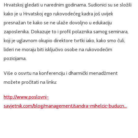
Hrvatskoj gledati u narednim godinama. Sudionici su se složili
kako je u Hrvatskoj ego rukovodećeg kadra još uvijek
presnažan te kako se ne ulaže dovoljno u edukaciju
zaposlenika. Dokazuje to i profil polaznika samog seminara,
koji je uglavnom okupio direktore tvrtki iako, kako smo čuli,
lideri ne moraju biti isključivo osobe na rukovodećim
pozicijama.
Više o osvrtu na konferenciju i dharmički menadžment
možete pročitati na linku:
http://www.poslovni-
savjetnik.com/blog/management/sandra-mihelcic-buducn...