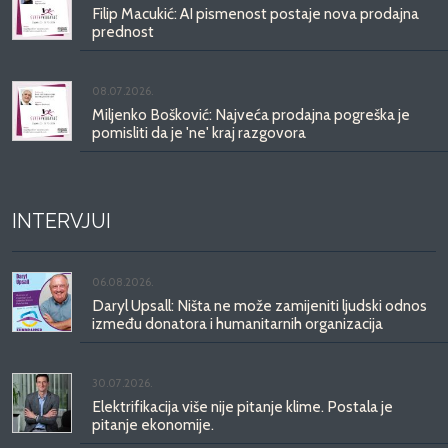
Filip Macukić: AI pismenost postaje nova prodajna
prednost
08.07.2026.
Miljenko Bošković: Najveća prodajna pogreška je
pomisliti da je 'ne' kraj razgovora
INTERVJUI
06.08.2026.
Daryl Upsall: Ništa ne može zamijeniti ljudski odnos
između donatora i humanitarnih organizacija
30.07.2026.
Elektrifikacija više nije pitanje klime. Postala je
pitanje ekonomije.