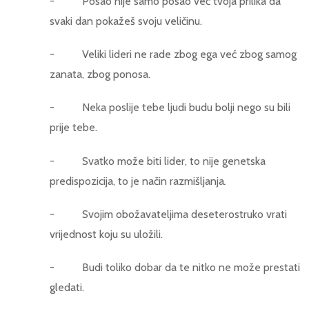
- Posao nije samo posao već tvoja prilika da
svaki dan pokažeš svoju veličinu.
- Veliki lideri ne rade zbog ega već zbog samog
zanata, zbog ponosa.
- Neka poslije tebe ljudi budu bolji nego su bili
prije tebe.
- Svatko može biti lider, to nije genetska
predispozicija, to je način razmišljanja
.
- Svojim obožavateljima deseterostruko vrati
vrijednost koju su uložili.
- Budi toliko dobar da te nitko ne može prestati
gledati.