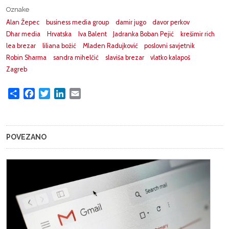
Oznake
Alan Žepec
business media group
damir jugo
davor perkov
Dhar media
Hrvatska
Iva Balent
Jadranka Boban Pejić
krešimir rich
lea brezar
liliana božić
Mladen Radujković
poslovni savjetnik
Robin Sharma
sandra mihelčić
slaviša brezar
vlatko kalapoš
Zagreb
Share
Facebook
Twitter
LinkedIn
Email
POVEZANO