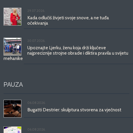
29.07.2026.
Kada odlučiš živjeti svoje snove, a ne tuđa
očekivanja
20.07.2026.
Upoznajte Ljerku, ženu koja drži ključeve
najpreciznije strojne obrade i diktira pravila u svijetu
mehanike
PAUZA
06.08.2026.
Bugatti Destrier: skulptura stvorena za vječnost
06.08.2026.