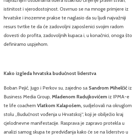
najvažnijim osobinama lidera istaknuo činjenje pravih stvari,
istinitost i vjerodostojnost. Osvrnuo se na mnoge primjere iz
hrvatske i inozemne prakse te naglasio da su ljudi najvažniji
resurs tvrtke te da će zadovoljni zaposlenici svojim radom
dovesti do profita, zadovoljnih kupaca i, u konačnici, onoga što
definiramo uspjehom.
Kako izgleda hrvatska budućnost liderstva
Boban Pejić, Jugo i Perkov su, zajedno sa
Sandrom Mihelčić
iz
Business Media Group,
Mladenom Radujkovićem
iz IPMA-e
te life coachem
Vlatkom Kalapošem,
sudjelovali na okruglom
stolu „Budućnost vođenja u Hrvatskoj“, koji je obilježio kraj
cjelodnevne manifestacije. Rasprava je zapravo protekla u
analizi samog skupa te predviđanja kako će se na liderstvo u