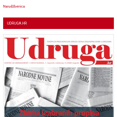
Narudžbenica
UDRUGA.HR