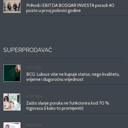
Prihodi i EBITDA BOSQAR INVESTA porasli 40
posto u prvoj polovici godine
SUPERPRODAVAČ
31.07.2026.
BCG: Luksuz više ne kupuje status, nego kvalitetu,
vrijeme i dugoročnu vrijednost
27.07.2026.
Zašto slanje poruka ne funkcionira kod 70 %
trgovaca (i kako to promijeniti)
14.07.2026.