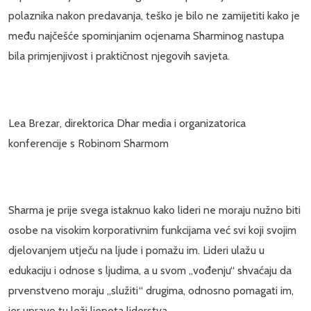
polaznika nakon predavanja, teško je bilo ne zamijetiti kako je
među najčešće spominjanim ocjenama Sharminog nastupa
bila primjenjivost i praktičnost njegovih savjeta.
Lea Brezar, direktorica Dhar media i organizatorica
konferencije s Robinom Sharmom
Sharma je prije svega istaknuo kako lideri ne moraju nužno biti
osobe na visokim korporativnim funkcijama već svi koji svojim
djelovanjem utječu na ljude i pomažu im. Lideri ulažu u
edukaciju i odnose s ljudima, a u svom „vođenju“ shvaćaju da
prvenstveno moraju „služiti“ drugima, odnosno pomagati im,
jer upravo tu leži ljepota liderstva.