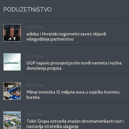
PODUZETNIŠTVO
01.08.2026.
adidas i Hrvatski nogometni savez objavili
višegodišnje partnerstvo
30.07.2026.
UGP najavio prosvjed protiv novih nameta i načina
donošenja propisa
29.07.2026.
Mlinar investira 12 milijuna eura u osječku tvornicu
bureka
29.07.2026.
Tokić Grupa ostvarila snažan dvoznamenkasti rast i
nastavlja strateška ulaganja