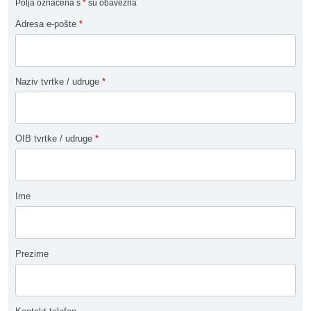
Polja označena s
*
su obavezna
Adresa e-pošte
*
Naziv tvrtke / udruge
*
OIB tvrtke / udruge
*
Ime
Prezime