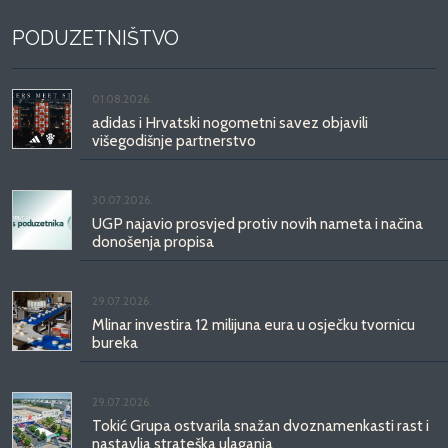
PODUZETNIŠTVO
01.08.2026.
adidas i Hrvatski nogometni savez objavili
višegodišnje partnerstvo
30.07.2026.
UGP najavio prosvjed protiv novih nameta i načina
donošenja propisa
29.07.2026.
Mlinar investira 12 milijuna eura u osječku tvornicu
bureka
29.07.2026.
Tokić Grupa ostvarila snažan dvoznamenkasti rast i
nastavlja strateška ulaganja