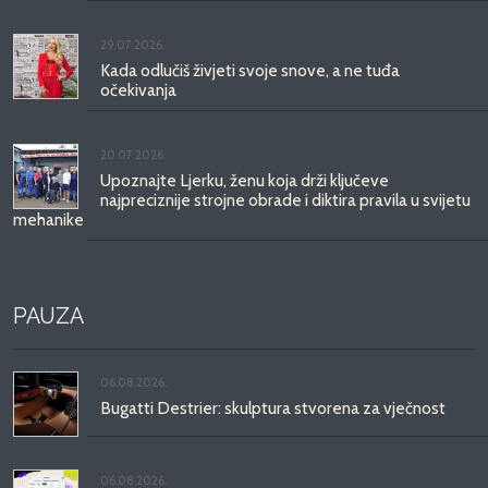
29.07.2026.
Kada odlučiš živjeti svoje snove, a ne tuđa
očekivanja
20.07.2026.
Upoznajte Ljerku, ženu koja drži ključeve
najpreciznije strojne obrade i diktira pravila u svijetu
mehanike
PAUZA
06.08.2026.
Bugatti Destrier: skulptura stvorena za vječnost
06.08.2026.