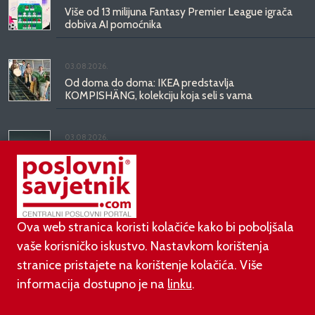
Više od 13 milijuna Fantasy Premier League igrača
dobiva AI pomoćnika
03.08.2026.
Od doma do doma: IKEA predstavlja
KOMPISHÄNG, kolekciju koja seli s vama
03.08.2026.
Kineski BYD predstavio luksuznu limuzinu veću od
Mercedesove S-klase, obećava domet do 1.000
kilometara
Ova web stranica koristi kolačiće kako bi poboljšala
vaše korisničko iskustvo. Nastavkom korištenja
stranice pristajete na korištenje kolačića. Više
informacija dostupno je na
linku
.
©
poslovni-savjetnik.com član je