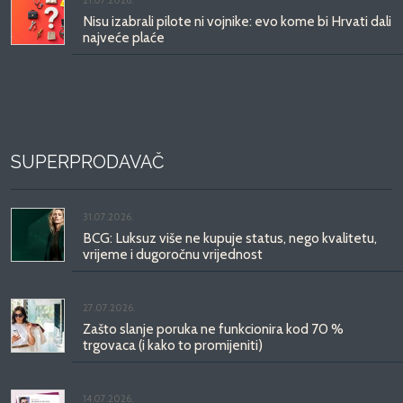
Nisu izabrali pilote ni vojnike: evo kome bi Hrvati dali
najveće plaće
SUPERPRODAVAČ
31.07.2026.
BCG: Luksuz više ne kupuje status, nego kvalitetu,
vrijeme i dugoročnu vrijednost
27.07.2026.
Zašto slanje poruka ne funkcionira kod 70 %
trgovaca (i kako to promijeniti)
14.07.2026.