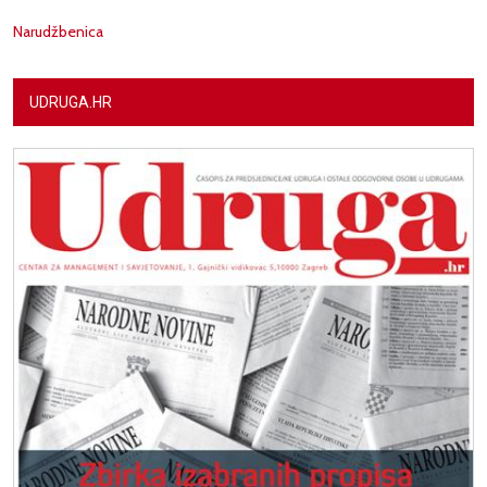
Narudžbenica
UDRUGA.HR