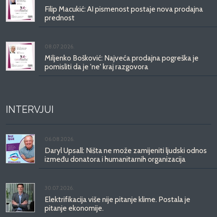
Filip Macukić: AI pismenost postaje nova prodajna
prednost
08.07.2026.
Miljenko Bošković: Najveća prodajna pogreška je
pomisliti da je 'ne' kraj razgovora
INTERVJUI
06.08.2026.
Daryl Upsall: Ništa ne može zamijeniti ljudski odnos
između donatora i humanitarnih organizacija
30.07.2026.
Elektrifikacija više nije pitanje klime. Postala je
pitanje ekonomije.