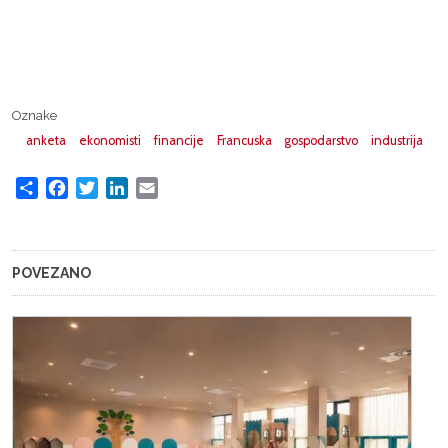
Oznake
anketa
ekonomisti
financije
Francuska
gospodarstvo
industrija
Share
Facebook
Twitter
LinkedIn
Email
POVEZANO