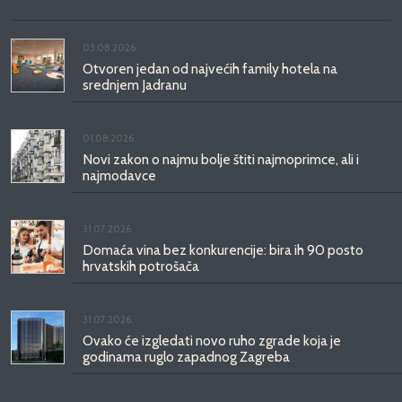
03.08.2026.
Otvoren jedan od najvećih family hotela na
srednjem Jadranu
01.08.2026.
Novi zakon o najmu bolje štiti najmoprimce, ali i
najmodavce
31.07.2026.
Domaća vina bez konkurencije: bira ih 90 posto
hrvatskih potrošača
31.07.2026.
Ovako će izgledati novo ruho zgrade koja je
godinama ruglo zapadnog Zagreba