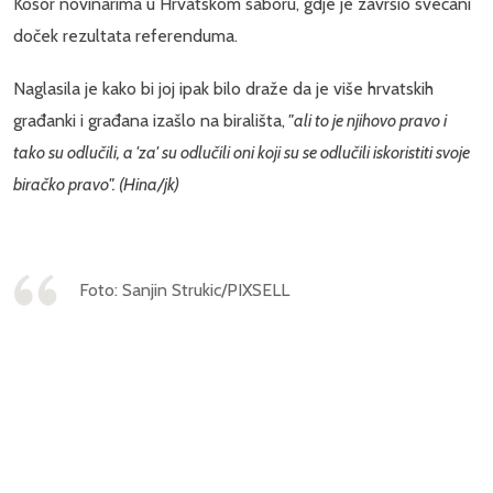
Kosor novinarima u Hrvatskom saboru, gdje je završio svečani
doček rezultata referenduma.
Naglasila je kako bi joj ipak bilo draže da je više hrvatskih
građanki i građana izašlo na birališta,
"ali to je njihovo pravo i
tako su odlučili, a 'za' su odlučili oni koji su se odlučili iskoristiti svoje
biračko pravo". (Hina/jk)
Foto: Sanjin Strukic/PIXSELL