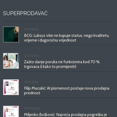
SUPERPRODAVAČ
31.07.2026.
BCG: Luksuz više ne kupuje status, nego kvalitetu,
vrijeme i dugoročnu vrijednost
27.07.2026.
Zašto slanje poruka ne funkcionira kod 70 %
trgovaca (i kako to promijeniti)
14.07.2026.
Filip Macukić: AI pismenost postaje nova prodajna
prednost
08.07.2026.
Miljenko Bošković: Najveća prodajna pogreška je