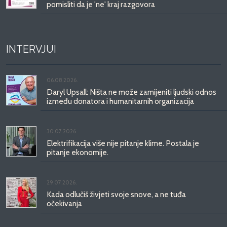
pomisliti da je 'ne' kraj razgovora
INTERVJUI
06.08.2026.
Daryl Upsall: Ništa ne može zamijeniti ljudski odnos
između donatora i humanitarnih organizacija
30.07.2026.
Elektrifikacija više nije pitanje klime. Postala je
pitanje ekonomije.
29.07.2026.
Kada odlučiš živjeti svoje snove, a ne tuđa
očekivanja