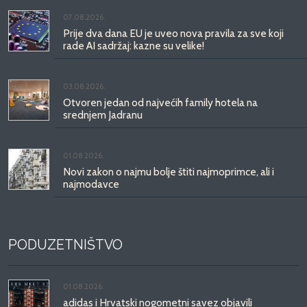
07.08.2026.
Prije dva dana EU je uveo nova pravila za sve koji
rade AI sadržaj: kazne su velike!
03.08.2026.
Otvoren jedan od najvećih family hotela na
srednjem Jadranu
01.08.2026.
Novi zakon o najmu bolje štiti najmoprimce, ali i
najmodavce
PODUZETNIŠTVO
01.08.2026.
adidas i Hrvatski nogometni savez objavili