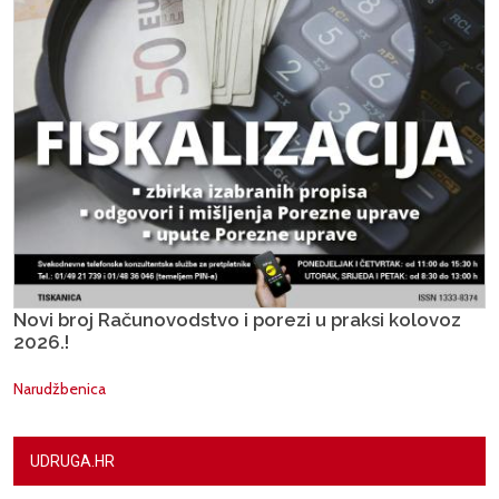
Novi broj Računovodstvo i porezi u praksi kolovoz
2026.!
Narudžbenica
UDRUGA.HR