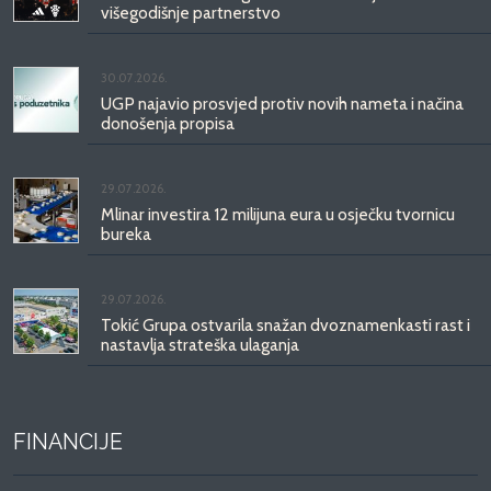
višegodišnje partnerstvo
30.07.2026.
UGP najavio prosvjed protiv novih nameta i načina
donošenja propisa
29.07.2026.
Mlinar investira 12 milijuna eura u osječku tvornicu
bureka
29.07.2026.
Tokić Grupa ostvarila snažan dvoznamenkasti rast i
nastavlja strateška ulaganja
FINANCIJE