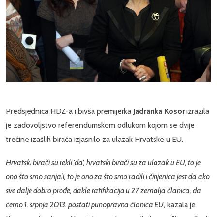
Predsjednica HDZ-a i bivša premijerka
Jadranka Kosor
izrazila
je zadovoljstvo referendumskom odlukom kojom se dvije
trećine izašlih birača izjasnilo za ulazak Hrvatske u EU.
Hrvatski birači su rekli 'da', hrvatski birači su za ulazak u EU, to je
ono što smo sanjali, to je ono za što smo radili i činjenica jest da ako
sve dalje dobro prođe, dakle ratifikacija u 27 zemalja članica, da
ćemo 1. srpnja 2013. postati punopravna članica EU
, kazala je