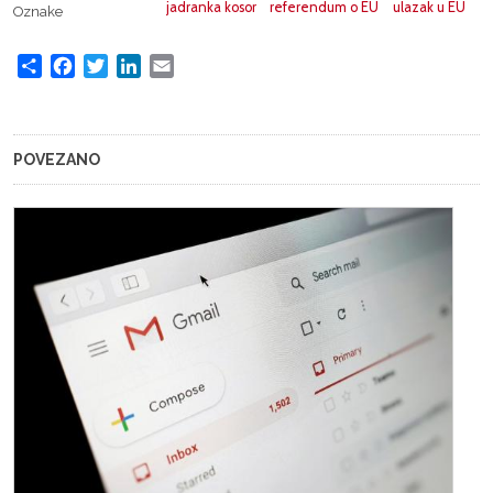
jadranka kosor
referendum o EU
ulazak u EU
Oznake
Share
Facebook
Twitter
LinkedIn
Email
POVEZANO