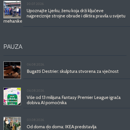
20.07.2026.
Upoznajte Ljerku, ženu koja drži ključeve
najpreciznije strojne obrade i diktira pravila u svijetu
mehanike
PAUZA
06.08.2026.
Bugatti Destrier: skulptura stvorena za vječnost
06.08.2026.
Više od 13 milijuna Fantasy Premier League igrača
dobiva AI pomoćnika
03.08.2026.
Od doma do doma: IKEA predstavlja