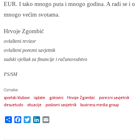
EUR. I tako mnogo puta i mnogo godina. A radi se i o
mnogo većim svotama.
Hrvoje Zgombić
ovlašteni revizor
ovlašteni porezni savjetnik
sudski vještak za financije i računovodstvo
PS/SM
Oznake
sportski klubovi
isplate
gotovini
Hrvoje Zgombić
porezni savjetnik
desuetudo
situacije
poslovni savjetnik
business media group
Share
Facebook
Twitter
LinkedIn
Email