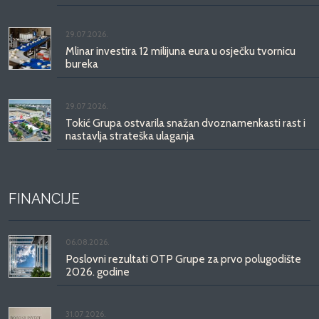
29.07.2026.
Mlinar investira 12 milijuna eura u osječku tvornicu
bureka
29.07.2026.
Tokić Grupa ostvarila snažan dvoznamenkasti rast i
nastavlja strateška ulaganja
FINANCIJE
06.08.2026.
Poslovni rezultati OTP Grupe za prvo polugodište
2026. godine
31.07.2026.