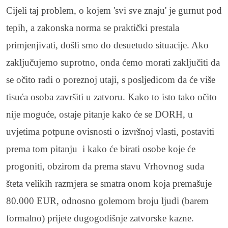
Cijeli taj problem, o kojem 'svi sve znaju' je gurnut pod
tepih, a zakonska norma se praktički prestala
primjenjivati, došli smo do desuetudo situacije. Ako
zaključujemo suprotno, onda ćemo morati zaključiti da
se očito radi o poreznoj utaji, s posljedicom da će više
tisuća osoba završiti u zatvoru. Kako to isto tako očito
nije moguće, ostaje pitanje kako će se DORH, u
uvjetima potpune ovisnosti o izvršnoj vlasti, postaviti
prema tom pitanju i kako će birati osobe koje će
progoniti, obzirom da prema stavu Vrhovnog suda
šteta velikih razmjera se smatra onom koja premašuje
80.000 EUR, odnosno golemom broju ljudi (barem
formalno) prijete dugogodišnje zatvorske kazne.