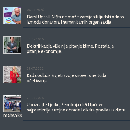
06.08.2026.
Daryl Upsall: Ništa ne može zamijeniti ljudski odnos
između donatora i humanitarnih organizacija
30.07.2026.
Elektrifikacija više nije pitanje klime. Postala je
pitanje ekonomije.
29.07.2026.
Kada odlučiš živjeti svoje snove, a ne tuđa
očekivanja
20.07.2026.
Upoznajte Ljerku, ženu koja drži ključeve
najpreciznije strojne obrade i diktira pravila u svijetu
mehanike