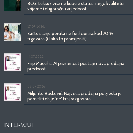
BCG: Luksuz više ne kupuje status, nego kvalitetu,
vrijeme i dugoročnu vrijednost
27.07.2026.
Zašto slanje poruka ne funkcionira kod 70 %
trgovaca (i kako to promijeniti)
14.07.2026.
Filip Macukić: AI pismenost postaje nova prodajna
prednost
08.07.2026.
Miljenko Bošković: Najveća prodajna pogreška je
pomisliti da je 'ne' kraj razgovora
INTERVJUI