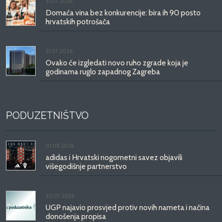
31.07.2026.
Domaća vina bez konkurencije: bira ih 90 posto
hrvatskih potrošača
31.07.2026.
Ovako će izgledati novo ruho zgrade koja je
godinama ruglo zapadnog Zagreba
PODUZETNIŠTVO
01.08.2026.
adidas i Hrvatski nogometni savez objavili
višegodišnje partnerstvo
30.07.2026.
UGP najavio prosvjed protiv novih nameta i načina
donošenja propisa