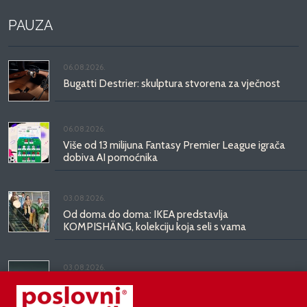
PAUZA
06.08.2026.
Bugatti Destrier: skulptura stvorena za vječnost
06.08.2026.
Više od 13 milijuna Fantasy Premier League igrača
dobiva AI pomoćnika
03.08.2026.
Od doma do doma: IKEA predstavlja
KOMPISHÄNG, kolekciju koja seli s vama
03.08.2026.
Kineski BYD predstavio luksuznu limuzinu veću od
Mercedesove S-klase, obećava domet do 1.000