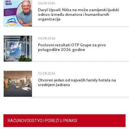
06.08.2026.
Daryl Upsall: Ništa ne može zamijeniti ljudski
odnos između donatora i humanitarnih
organizacija
06.08.2026.
Poslovni rezultati OTP Grupe za prvo
polugodište 2026. godine
03.08.2026.
Otvoren jedan od najvećih family hotela na
srednjem Jadranu
RAČUNOVODSTVO I POREZI U PRAKSI