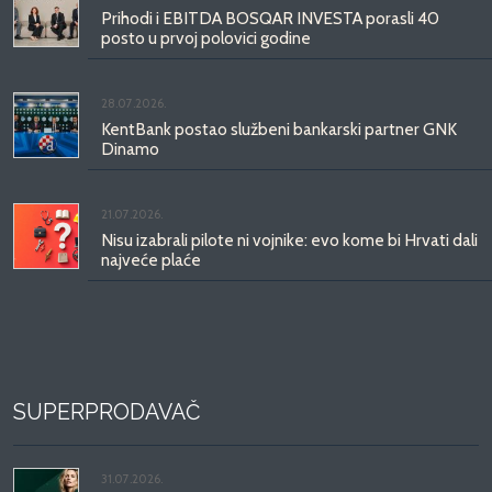
Prihodi i EBITDA BOSQAR INVESTA porasli 40
posto u prvoj polovici godine
28.07.2026.
KentBank postao službeni bankarski partner GNK
Dinamo
21.07.2026.
Nisu izabrali pilote ni vojnike: evo kome bi Hrvati dali
najveće plaće
SUPERPRODAVAČ
31.07.2026.