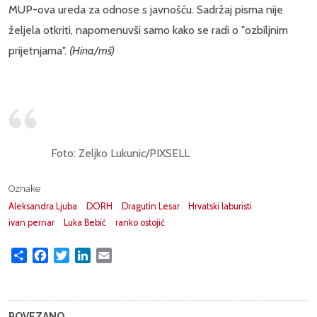
MUP-ova ureda za odnose s javnošću. Sadržaj pisma nije
željela otkriti, napomenuvši samo kako se radi o "ozbiljnim
prijetnjama".
(Hina/mš)
Foto: Zeljko Lukunic/PIXSELL
Oznake
Aleksandra Ljuba
DORH
Dragutin Lesar
Hrvatski laburisti
ivan pernar
Luka Bebić
ranko ostojić
Share
Facebook
Twitter
LinkedIn
Email
POVEZANO