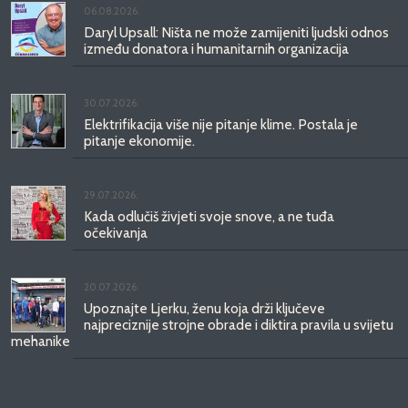
06.08.2026.
Daryl Upsall: Ništa ne može zamijeniti ljudski odnos
između donatora i humanitarnih organizacija
30.07.2026.
Elektrifikacija više nije pitanje klime. Postala je
pitanje ekonomije.
29.07.2026.
Kada odlučiš živjeti svoje snove, a ne tuđa
očekivanja
20.07.2026.
Upoznajte Ljerku, ženu koja drži ključeve
najpreciznije strojne obrade i diktira pravila u svijetu
mehanike