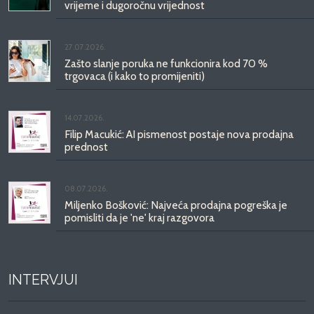
vrijeme i dugoročnu vrijednost
27.07.2026.
Zašto slanje poruka ne funkcionira kod 70 %
trgovaca (i kako to promijeniti)
14.07.2026.
Filip Macukić: AI pismenost postaje nova prodajna
prednost
08.07.2026.
Miljenko Bošković: Najveća prodajna pogreška je
pomisliti da je 'ne' kraj razgovora
INTERVJUI