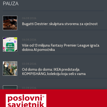
PAUZA
06.08.2026.
Bugatti Destrier: skulptura stvorena za vječnost
06.08.2026.
Više od 13 milijuna Fantasy Premier League igrača
dobiva AI pomoćnika
03.08.2026.
Od doma do doma: IKEA predstavlja
KOMPISHÄNG, kolekciju koja seli s vama
03.08.2026.
Kineski BYD predstavio luksuznu limuzinu veću od
Mercedesove S-klase, obećava domet do 1.000
kilometara