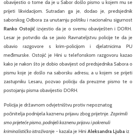
obavijestio o tome da je u Sabor došlo pismo u kojem mu se
prijeti likvidacijom. Sutradan ga je, dodao je, predsjednik
saborskog Odbora za unutarnju politiku i nacionalnu sigurnost
Ranko Ostojić
izvjestio da je o svemu obaviješten i DORH.
Lesar je potvrdio da se javio Ravnateljstvu policije te da je
obavio razgovore s krim-policijom i djelatnicima PU
međimurske. Ostojić je Hini u telefonskom razgovoru kazao
kako je nakon što je dobio obavijest od predsjednika Sabora o
pismu koje je došlo na saborsku adresu, a u kojem se prijeti
zastupniku Lesaru, pozvao policiju da preuzme pismo te o
postojanju pisma obavijestio DORH.
Policija je državnom odvjetništvu protiv nepoznatog
počinitelja podnijela kaznenu prijavu zbog prijetnje.
Zaprimili
smo prijeteće pismo, podnijeli kaznenu prijavu i pokrenuli
kriminalističko istraživanj
e - kazala je Hini
Aleksandra Ljuba
iz