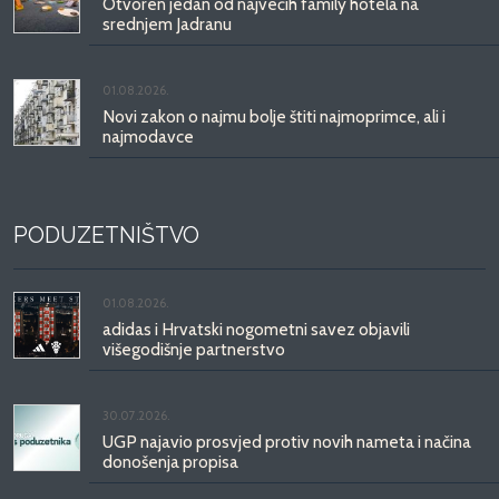
Otvoren jedan od najvećih family hotela na
srednjem Jadranu
01.08.2026.
Novi zakon o najmu bolje štiti najmoprimce, ali i
najmodavce
PODUZETNIŠTVO
01.08.2026.
adidas i Hrvatski nogometni savez objavili
višegodišnje partnerstvo
30.07.2026.
UGP najavio prosvjed protiv novih nameta i načina
donošenja propisa