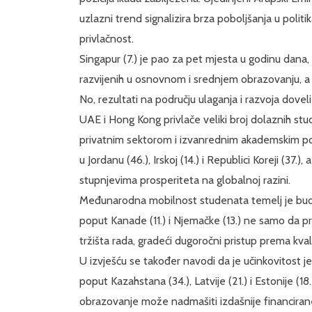
uzlazni trend signalizira brza poboljšanja u poli
privlačnost.
Singapur (7.) je pao za pet mjesta u godinu dana, a
razvijenih u osnovnom i srednjem obrazovanju, a 
No, rezultati na području ulaganja i razvoja dovel
UAE i Hong Kong privlače veliki broj dolaznih stu
privatnim sektorom i izvanrednim akademskim post
u Jordanu (46.), Irskoj (14.) i Republici Koreji (37.)
stupnjevima prosperiteta na globalnoj razini.
Međunarodna mobilnost studenata temelj je buduć
poput Kanade (11.) i Njemačke (13.) ne samo da pr
tržišta rada, gradeći dugoročni pristup prema kval
U izvješću se također navodi da je učinkovitost 
poput Kazahstana (34.), Latvije (21.) i Estonije (
obrazovanje može nadmašiti izdašnije financirane