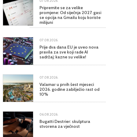
07.08.2026.
Pripremite se za velike
promjene: Od siječnja 2027. gasi
se opcija na Gmailu koju koriste
milijuni
07.08.2026.
Prije dva dana EU je uveo nova
pravila za sve koji rade AI
sadržaj: kazne su velike!
07.08.2026.
Valamar u prvih šest mjeseci
2026. godine zabilježio rast od
10%
06.08.2026.
Bugatti Destrier: skulptura
stvorena za vječnost