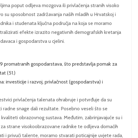
jima poput odljeva mozgova ili privlačenja stranih visoko
vo su sposobnost zadržavanja naših mladih u Hrvatskoj i
adnika i studenata ključna područja na koja se moramo
ralizirati efekte izrazito negativnih demografskih kretanja
avaca i gospodarstva u cjelini.
69 promatranih gospodarstava, što predstavlja pomak za
at (51.)
 investicije i razvoj, privlačnost (gospodarstva) i
stvici privlačenja talenata ohrabruje i potvrđuje da su
i radne snage dali rezultate. Posebno veseli što se
 kvaliteti obrazovnog sustava. Međutim, zabrinjavajuće su i
ti za strane visokoobrazovane radnike te odljeva domaćih
 i privući talente, moramo stvarati poticajnije uvjete rada,