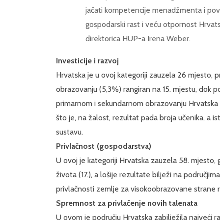
jačati kompetencije menadžmenta i pove
gospodarski rast i veću otpornost Hrvat
direktorica HUP-a Irena Weber.
Investicije i razvoj
Hrvatska je u ovoj kategoriji zauzela 26 mjesto, 
obrazovanju (5,3%) rangiran na 15. mjestu, dok p
primarnom i sekundarnom obrazovanju Hrvatska zauz
što je, na žalost, rezultat pada broja učenika, 
sustavu.
Privlačnost (gospodarstva)
U ovoj je kategoriji Hrvatska zauzela 58. mjesto,
života (17.), a lošije rezultate bilježi na područj
privlačnosti zemlje za visokoobrazovane strane 
Spremnost za privlačenje novih talenata
U ovom je području Hrvatska zabilježila najveći r