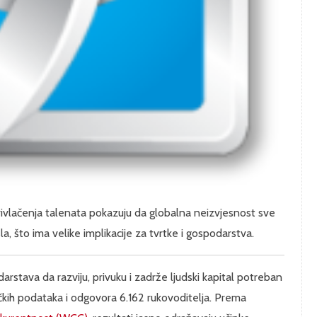
ivlačenja talenata pokazuju da globalna neizvjesnost sve
a, što ima velike implikacije za tvrtke i gospodarstva.
stava da razviju, privuku i zadrže ljudski kapital potreban
tičkih podataka i odgovora 6.162 rukovoditelja. Prema