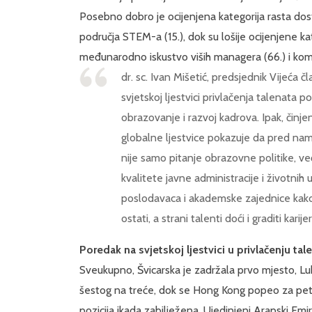
Posebno dobro je ocijenjena kategorija rasta dost
područja STEM-a (15.), dok su lošije ocijenjene ka
međunarodno iskustvo viših managera (66.) i kom
dr. sc. Ivan Mišetić, predsjednik Vijeća
svjetskoj ljestvici privlačenja talenat
obrazovanje i razvoj kadrova. Ipak, činjen
globalne ljestvice pokazuje da pred nama
nije samo pitanje obrazovne politike, ve
kvalitete javne administracije i životnih
poslodavaca i akademske zajednice kako b
ostati, a strani talenti doći i graditi karij
Poredak na svjetskoj ljestvici u privlačenju tal
Sveukupno, Švicarska je zadržala prvo mjesto, Lu
šestog na treće, dok se Hong Kong popeo za pet p
pozicija ikada zabilježena. Ujedinjeni Arapski Emira