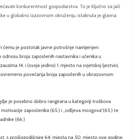
ćavati konkurentnost gospodarstva. To je ključno za jači
ske u globalno izazovnom okruženju, istaknula je glavna
pri čemu je postotak javne potrošnje namijenjen
o odnosu broja zaposlenih nastavnika i učenika u
ima 14. i (svoje jedino) 1. mjesto na svjetskoj ljestvici,
a istovremeno povećanja broja zaposlenih u obrazovnom
 gdje je posebno dobro rangirana u kategoriji troškova
ima motivacije zaposlenika (65.) i „odljeva mozgova“(65.) te
radnike (66.)
ast, s prošlogodišnjeg 64. mjesta na 50. mjesto ove godine.