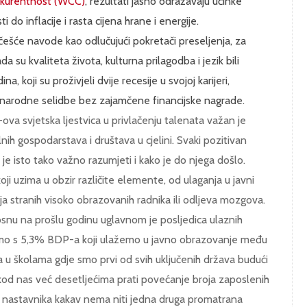
nkurentnost (WCC)
, rezultati jasno odražavaju učinke
i do inflacije i rasta cijena hrane i energije.
ajčešće navode kao odlučujući pokretači preseljenja, za
 su kvaliteta života, kulturna prilagodba i jezik bili
, koji su proživjeli dvije recesije u svojoj karijeri,
međunarodne selidbe bez zajamčene financijske nagrade.
D-ova svjetska ljestvica u privlačenju talenata važan je
nih gospodarstava i društava u cjelini. Svaki pozitivan
i je isto tako važno razumjeti i kako je do njega došlo.
i uzima u obzir različite elemente, od ulaganja u javni
ja stranih visoko obrazovanih radnika ili odljeva mozgova.
osnu na prošlu godinu uglavnom je posljedica ulaznih
 smo s 5,3% BDP-a koji ulažemo u javno obrazovanje među
a u školama gdje smo prvi od svih uključenih država budući
kod nas već desetljećima prati povećanje broja zaposlenih
 nastavnika kakav nema niti jedna druga promatrana