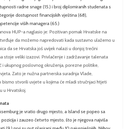
upnosti radne snage (15.) i broj diplomiranih studenata s
tegorije dostupnost financijskih vještina (68),
petencije viših managera (65.)
 članova HUP-a naglasio je: Pozitivan pomak Hrvatske na
a potvrđuje da možemo napredovati kada sustavno ulažemo u
ica da se Hrvatska još uvijek nalazi u donjoj trećini
 stoje veliki izazovi. Privlačenje i zadržavanje talenata
ć i ukupnog poslovnog okruženja, porezne politike,
 uvjeta. Zato je nužna partnerska suradnja Vlade,
ismo stvorili uvjete u kojima će mladi stručnjaci htjeti
eru u Hrvatskoj.
enata
ksemburg je vratio drugo mjesto, a Island se popeo sa
ozicija i zauzeo četvrto mjesto, što je njegova najviša
ti (9.) prvi su put plasirani među 10 najuspješnijih. Njihov