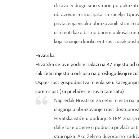
država. S druge smo strane po pokazatel
obrazovanih stručnjaka na začelju. Upra
privlačenja visoko obrazovanih stranih r
usmjeriti kako bismo barem pokušali neut
koja smanjuju konkurentnost naših poslod
Hrvatska
Hrvatska se ove godine nalazi na 47. mjestu od 
čak četiri mjesta u odnosu na prošlogodišnji rezult
Uspješnost gospodarstva mjerila se u kategorijama:
spremnost (za privlačenje novih talenata).
Napredak Hrvatske za četiri mjesta na lje
ulaganja u obrazovanje i rast dostupnost
Hrvatska ističe u području STEM znanja i
dalje loše ocjene u području privlačnos
stručnjaka. Ako želimo dugoročno zadržati