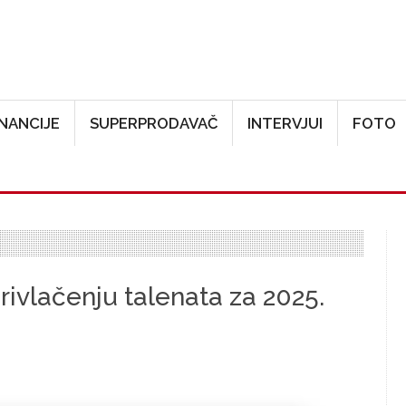
Skoči na glavni sadržaj
INANCIJE
SUPERPRODAVAČ
INTERVJUI
FOTO
rivlačenju talenata za 2025.