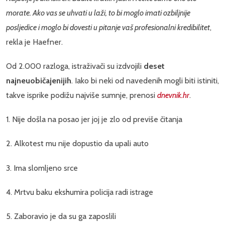
morate. Ako vas se uhvati u laži, to bi moglo imati ozbiljnije
posljedice i moglo bi dovesti u pitanje vaš profesionalni kredibilitet
,
rekla je Haefner.
Od 2.000 razloga, istraživači su izdvojili
deset
najneuobičajenijih
. Iako bi neki od navedenih mogli biti istiniti,
takve isprike podižu najviše sumnje, prenosi
dnevnik.hr
.
1. Nije došla na posao jer joj je zlo od previše čitanja
2. Alkotest mu nije dopustio da upali auto
3. Ima slomljeno srce
4. Mrtvu baku ekshumira policija radi istrage
5. Zaboravio je da su ga zaposlili