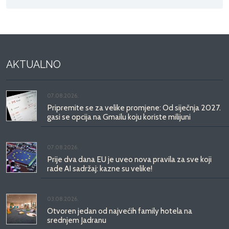
AKTUALNO
07.08.2026.
Pripremite se za velike promjene: Od siječnja 2027.
gasi se opcija na Gmailu koju koriste milijuni
07.08.2026.
Prije dva dana EU je uveo nova pravila za sve koji
rade AI sadržaj: kazne su velike!
03.08.2026.
Otvoren jedan od najvećih family hotela na
srednjem Jadranu