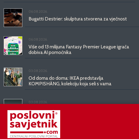
06.08.2026.
Bugatti Destrier: skulptura stvorena za vječnost
06.08.2026.
Više od 13 milijuna Fantasy Premier League igrača
dobiva AI pomoćnika
03.08.2026.
Od doma do doma: IKEA predstavlja
KOMPISHÄNG, kolekciju koja seli s vama
03.08.2026.
Kineski BYD predstavio luksuznu limuzinu veću od
Mercedesove S-klase, obećava domet do 1.000
kilometara