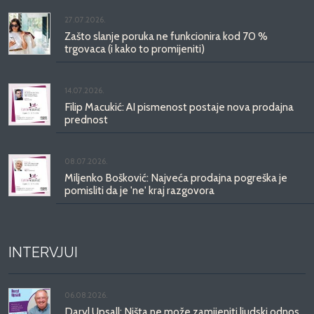
27.07.2026.
Zašto slanje poruka ne funkcionira kod 70 %
trgovaca (i kako to promijeniti)
14.07.2026.
Filip Macukić: AI pismenost postaje nova prodajna
prednost
08.07.2026.
Miljenko Bošković: Najveća prodajna pogreška je
pomisliti da je 'ne' kraj razgovora
INTERVJUI
06.08.2026.
Daryl Upsall: Ništa ne može zamijeniti ljudski odnos