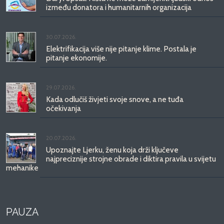
između donatora i humanitarnih organizacija
30.07.2026.
Elektrifikacija više nije pitanje klime. Postala je
pitanje ekonomije.
29.07.2026.
Kada odlučiš živjeti svoje snove, a ne tuđa
očekivanja
20.07.2026.
Upoznajte Ljerku, ženu koja drži ključeve
najpreciznije strojne obrade i diktira pravila u svijetu
mehanike
PAUZA