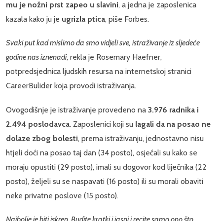
mu je nožni prst zapeo u slavini
, a jedna je zaposlenica
kazala kako ju je
ugrizla ptica
, piše Forbes.
Svaki put kad mislimo da smo vidjeli sve, istraživanje iz sljedeće
godine nas iznenadi
, rekla je Rosemary Haefner,
potpredsjednica ljudskih resursa na internetskoj stranici
CareerBulider koja provodi istraživanja.
Ovogodišnje je istraživanje provedeno na
3.976 radnika i
2.494 poslodavca
. Zaposlenici koji su
lagali da na posao ne
dolaze zbog bolesti
, prema istraživanju, jednostavno nisu
htjeli doći na posao taj dan (34 posto), osjećali su kako se
moraju opustiti (29 posto), imali su dogovor kod liječnika (22
posto), željeli su se naspavati (16 posto) ili su morali obaviti
neke privatne poslove (15 posto).
Najbolje je biti iskren. Budite kratki i jasni i recite samo ono što