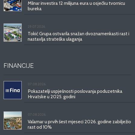
Mlinar investira 12 milijuna eura u osječku tvornicu
bureka
29.07.2026.
Tokić Grupa ostvarila snažan dvoznamenkasti rast i
nastavlja strateška ulaganja
FINANCIJE
07.08.2026.
Pokazatelji uspješnosti poslovanja poduzetnika
Hrvatske u 2025. godini
07.08.2026.
Valamar u prvih šest mjeseci 2026. godine zabilježio
rast od 10%