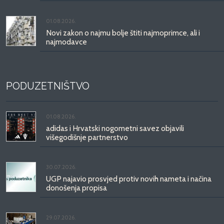
01.08.2026.
Novi zakon o najmu bolje štiti najmoprimce, ali i
najmodavce
PODUZETNIŠTVO
01.08.2026.
adidas i Hrvatski nogometni savez objavili
višegodišnje partnerstvo
30.07.2026.
UGP najavio prosvjed protiv novih nameta i načina
donošenja propisa
29.07.2026.