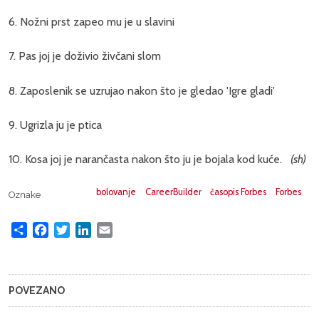
6. Nožni prst zapeo mu je u slavini
7. Pas joj je doživio živčani slom
8. Zaposlenik se uzrujao nakon što je gledao 'Igre gladi'
9. Ugrizla ju je ptica
10. Kosa joj je narančasta nakon što ju je bojala kod kuće.
(sh)
bolovanje
CareerBuilder
časopis Forbes
Forbes
Oznake
Share
Facebook
Twitter
LinkedIn
Email
POVEZANO