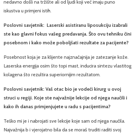
nedavno došli na tržište ali od ljudi koji već imaju puno
iskustva u primjeni istih.
Poslovni savjetnik: Laserski asistiranu liposukciju izabrali
ste kao glavni fokus vašeg predavanja. Što ovu tehniku čini
posebnom i kako može poboljšati rezultate za pacijente?
Posebnost koja je za klijente najznačajnija je zatezanje kože.
Laserska energija osim što topi mast, inducira sintezu vlastitog
kolagena što rezultira superiornijim rezultatom.
Poslovni savjetnik: Vaš otac bio je vodeći kirurg u ovoj
struci u regiji. Koje ste najvažnije lekcije od njega naučili i
kako ih danas primjenjujete u radu s pacijentima?
Teško mi je i nabrojati sve lekcije koje sam od njega naučila.
Najvažnija b i vjerojatno bila da se moraš truditi raditi svoj