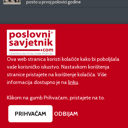
posto u prvoj polovici godine
SUPERPRODAVAČ
Ova web stranica koristi kolačiće kako bi poboljšala
31.07.2026.
BCG: Luksuz više ne kupuje status, nego kvalitetu,
vaše korisničko iskustvo. Nastavkom korištenja
vrijeme i dugoročnu vrijednost
stranice pristajete na korištenje kolačića. Više
informacija dostupno je na
linku
.
27.07.2026.
Zašto slanje poruka ne funkcionira kod 70 %
Klikom na gumb Prihvaćam, pristajete na to.
trgovaca (i kako to promijeniti)
PRIHVAĆAM
ODBIJAM
14.07.2026.
Filip Macukić: AI pismenost postaje nova prodajna