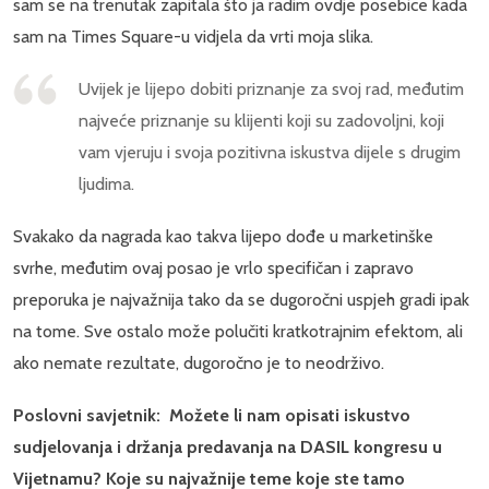
sam se na trenutak zapitala što ja radim ovdje posebice kada
sam na Times Square-u vidjela da vrti moja slika.
Uvijek je lijepo dobiti priznanje za svoj rad, međutim
najveće priznanje su klijenti koji su zadovoljni, koji
vam vjeruju i svoja pozitivna iskustva dijele s drugim
ljudima.
Svakako da nagrada kao takva lijepo dođe u marketinške
svrhe, međutim ovaj posao je vrlo specifičan i zapravo
preporuka je najvažnija tako da se dugoročni uspjeh gradi ipak
na tome. Sve ostalo može polučiti kratkotrajnim efektom, ali
ako nemate rezultate, dugoročno je to neodrživo.
Poslovni savjetnik: Možete li nam opisati iskustvo
sudjelovanja i držanja predavanja na DASIL kongresu u
Vijetnamu? Koje su najvažnije teme koje ste tamo