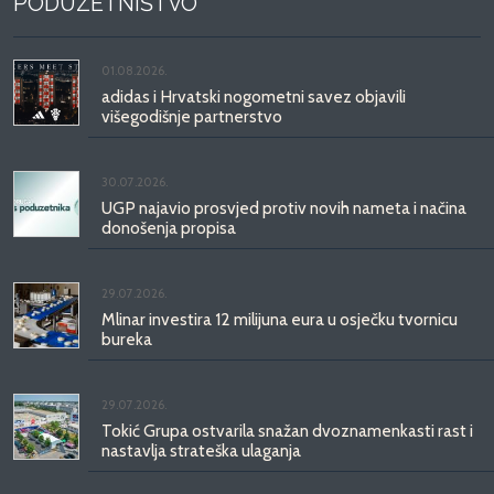
PODUZETNIŠTVO
01.08.2026.
adidas i Hrvatski nogometni savez objavili
višegodišnje partnerstvo
30.07.2026.
UGP najavio prosvjed protiv novih nameta i načina
donošenja propisa
29.07.2026.
Mlinar investira 12 milijuna eura u osječku tvornicu
bureka
29.07.2026.
Tokić Grupa ostvarila snažan dvoznamenkasti rast i
nastavlja strateška ulaganja