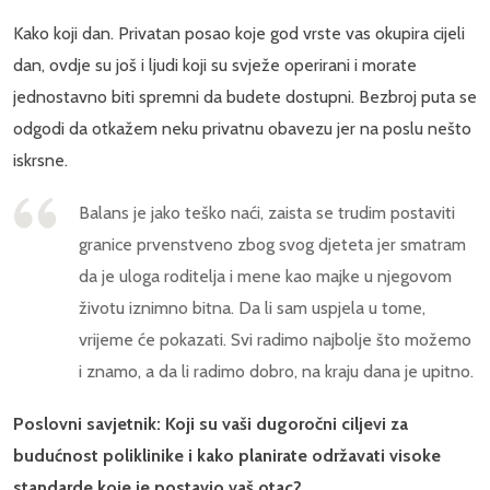
Kako koji dan. Privatan posao koje god vrste vas okupira cijeli
dan, ovdje su još i ljudi koji su svježe operirani i morate
jednostavno biti spremni da budete dostupni. Bezbroj puta se
odgodi da otkažem neku privatnu obavezu jer na poslu nešto
iskrsne.
Balans je jako teško naći, zaista se trudim postaviti
granice prvenstveno zbog svog djeteta jer smatram
da je uloga roditelja i mene kao majke u njegovom
životu iznimno bitna. Da li sam uspjela u tome,
vrijeme će pokazati. Svi radimo najbolje što možemo
i znamo, a da li radimo dobro, na kraju dana je upitno.
Poslovni savjetnik: Koji su vaši dugoročni ciljevi za
budućnost poliklinike i kako planirate održavati visoke
standarde koje je postavio vaš otac?