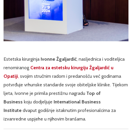
Estetska kirurginja
Ivonne Žgaljardić
, nasljednica i voditeljica
renomiranog
Centra za estetsku kirurgiju Žgaljardić u
Opatiji
,
svojim stručnim radom i predanošću već godinama
potvrđuje vrhunske standarde svoje obiteljske klinike. Tijekom
ljeta, Ivonne je primila prestižnu nagradu
Top of
Business
koju dodjeljuje
International Business
Institute
dvaput godišnje istaknutim profesionalcima za
izvanredne uspjehe u njihovim branšama.