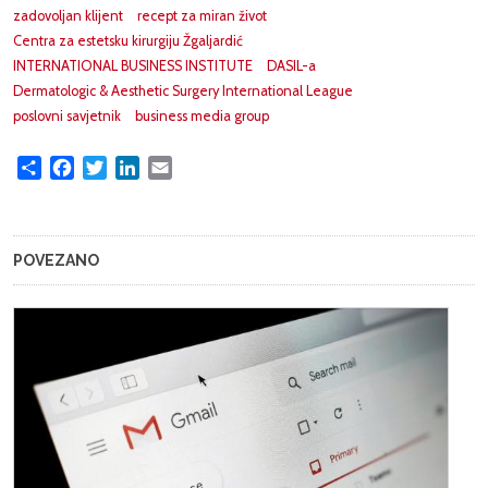
zadovoljan klijent
recept za miran život
Centra za estetsku kirurgiju Žgaljardić
INTERNATIONAL BUSINESS INSTITUTE
DASIL-a
Dermatologic & Aesthetic Surgery International League
poslovni savjetnik
business media group
Share
Facebook
Twitter
LinkedIn
Email
POVEZANO