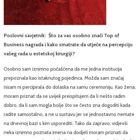
Poslovni savjetnik: Što za vas osobno znači Top of
Business nagrada i kako smatrate da utječe na percepciju
vašeg rada u estetskoj kirurgiji?
Osobno sam iznimno počašćena da me jedna institucija
prepoznala kao istaknutog pojedinca. Možda sam značaj
nisam ni percipirala do dolaska na samu ceremoniju. Kao žena,
moram priznat da se uvijek preispitujem da li nešto radim
dobro, da li sam mogla bolje što se često zna dogoditi kada
radite samostalno, a ne u sustavu jer se jednostavno nemate
na dnevnoj bazi s kim usporediti. Tako da zapravo, vidjevši
neka iznimno poznata imena na dodjeli moram priznati da