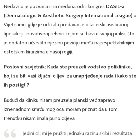
Nedavno je pozvana i na međunarodni kongres
DASIL-a
(Dermatologic & Aesthetic Surgery International League)
u
Vijetnamu, gdje je održala predavanje o laserski asistiranoj
liposukciji, inovativnoj tehnici kojom se bavi u svojoj praksi, što
je dodatno učvrstilo njezinu poziciju među najrespektabilnijim
estetskim kirurzima u našoj regiji.
Poslovni savjetnik: Kada ste preuzeli vodstvo poliklinike,
koji su bili vaši ključni ciljevi za unaprjeđenje rada i kako ste
ih postigli?
Budući da kliniku nisam preuzela planski već zapravo
iznenadnom smrću mog oca, moram priznat da u tom
trenutku nisam imala puno ciljeva.
Jedini cilj mi je pružiti jednaku razinu skrbi i rezultata