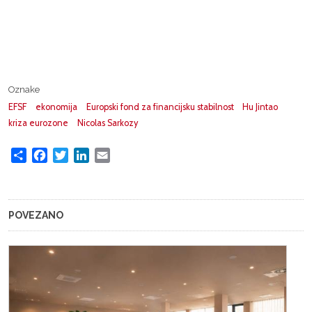
Oznake
EFSF
ekonomija
Europski fond za financijsku stabilnost
Hu Jintao
kriza eurozone
Nicolas Sarkozy
Share
Facebook
Twitter
LinkedIn
Email
POVEZANO