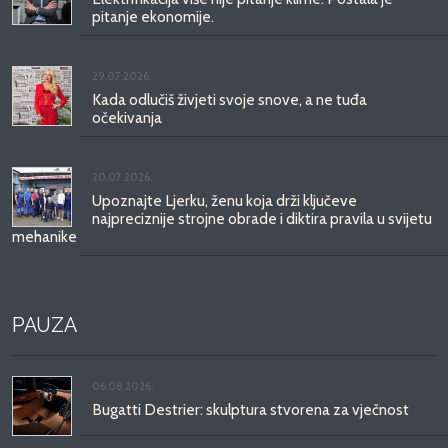
pitanje ekonomije.
29.07.2026.
Kada odlučiš živjeti svoje snove, a ne tuđa
očekivanja
20.07.2026.
Upoznajte Ljerku, ženu koja drži ključeve
najpreciznije strojne obrade i diktira pravila u svijetu
mehanike
PAUZA
06.08.2026.
Bugatti Destrier: skulptura stvorena za vječnost