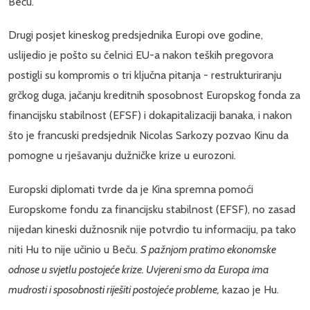
Beču.
Drugi posjet kineskog predsjednika Europi ove godine,
uslijedio je pošto su čelnici EU-a nakon teških pregovora
postigli su kompromis o tri ključna pitanja - restrukturiranju
grčkog duga, jačanju kreditnih sposobnost Europskog fonda za
financijsku stabilnost (EFSF) i dokapitalizaciji banaka, i nakon
što je francuski predsjednik Nicolas Sarkozy pozvao Kinu da
pomogne u rješavanju dužničke krize u eurozoni.
Europski diplomati tvrde da je Kina spremna pomoći
Europskome fondu za financijsku stabilnost (EFSF), no zasad
nijedan kineski dužnosnik nije potvrdio tu informaciju, pa tako
niti Hu to nije učinio u Beču.
S pažnjom pratimo ekonomske
odnose u svjetlu postojeće krize. Uvjereni smo da Europa ima
mudrosti i sposobnosti riješiti postojeće probleme,
kazao je Hu.