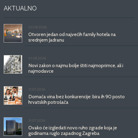
AKTUALNO
03.08.2026.
Otvoren jedan od najvećih family hotela na
srednjem Jadranu
01.08.2026.
Novi zakon o najmu bolje štiti najmoprimce, ali i
najmodavce
31.07.2026.
Domaća vina bez konkurencije: bira ih 90 posto
hrvatskih potrošača
31.07.2026.
Ovako će izgledati novo ruho zgrade koja je
godinama ruglo zapadnog Zagreba