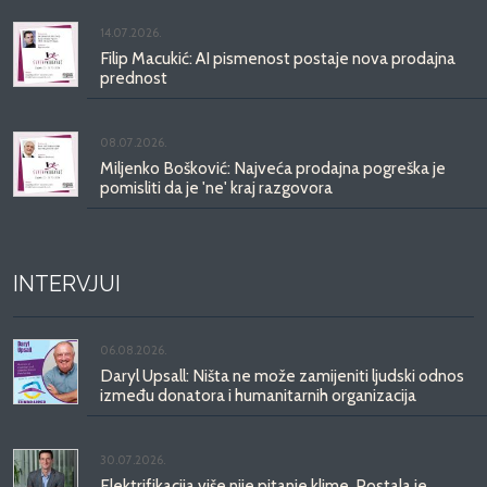
14.07.2026.
Filip Macukić: AI pismenost postaje nova prodajna
prednost
08.07.2026.
Miljenko Bošković: Najveća prodajna pogreška je
pomisliti da je 'ne' kraj razgovora
INTERVJUI
06.08.2026.
Daryl Upsall: Ništa ne može zamijeniti ljudski odnos
između donatora i humanitarnih organizacija
30.07.2026.
Elektrifikacija više nije pitanje klime. Postala je