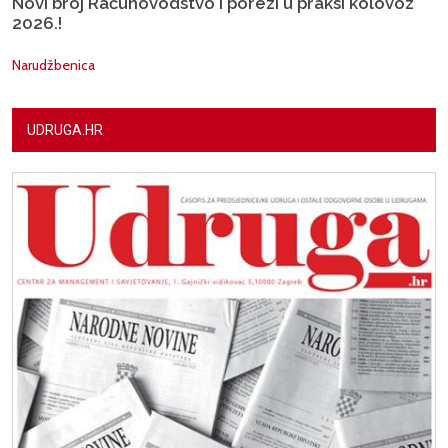
Novi broj Računovodstvo i porezi u praksi kolovoz
2026.!
Narudžbenica
UDRUGA.HR