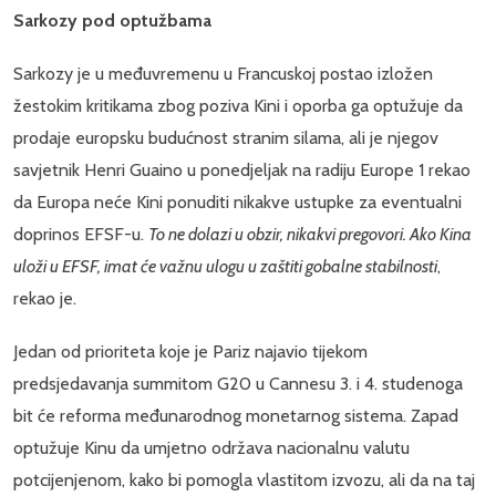
Sarkozy pod optužbama
Sarkozy je u međuvremenu u Francuskoj postao izložen
žestokim kritikama zbog poziva Kini i oporba ga optužuje da
prodaje europsku budućnost stranim silama, ali je njegov
savjetnik Henri Guaino u ponedjeljak na radiju Europe 1 rekao
da Europa neće Kini ponuditi nikakve ustupke za eventualni
doprinos EFSF-u.
To ne dolazi u obzir, nikakvi pregovori. Ako Kina
uloži u EFSF, imat će važnu ulogu u zaštiti gobalne stabilnosti
,
rekao je.
Jedan od prioriteta koje je Pariz najavio tijekom
predsjedavanja summitom G20 u Cannesu 3. i 4. studenoga
bit će reforma međunarodnog monetarnog sistema. Zapad
optužuje Kinu da umjetno održava nacionalnu valutu
potcijenjenom, kako bi pomogla vlastitom izvozu, ali da na taj