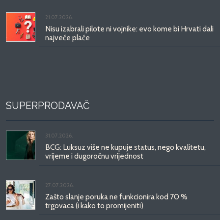
21.07.2026.
Nisu izabrali pilote ni vojnike: evo kome bi Hrvati dali
najveće plaće
SUPERPRODAVAČ
31.07.2026.
BCG: Luksuz više ne kupuje status, nego kvalitetu,
vrijeme i dugoročnu vrijednost
27.07.2026.
Zašto slanje poruka ne funkcionira kod 70 %
trgovaca (i kako to promijeniti)