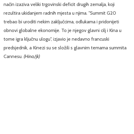
način izaziva veliki trgovinski deficit drugih zemalja, koji
rezultira ukidanjem radnih mjesta u njima. "Summit G20
trebao bi uroditi nekim zaključcima, odlukama i pridonijeti
obnovi globalne ekonomije. To je njegov glavni cilj i Kina u
tome igra ključnu ulogu", izjavio je nedavno francuski
predsjednik, a Kinezi su se složili s glavnim temama summita
Cannesu.
(Hina/jk)