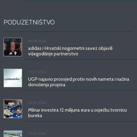
PODUZETNIŠTVO
01.08.2026.
adidas i Hrvatski nogometni savez objavili
višegodišnje partnerstvo
30.07.2026.
UGP najavio prosvjed protiv novih nameta i načina
donošenja propisa
29.07.2026.
Mlinar investira 12 milijuna eura u osječku tvornicu
bureka
29.07.2026.