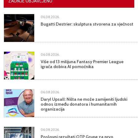
ZADNJE OBJAVLJENO
06.08.2026.
Bugatti Destrier: skulptura stvorena za vječnost
06.08.2026.
Više od 13 milijuna Fantasy Premier League
igrača dobiva AI pomoćnika
06.08.2026.
Daryl Upsall: Ništa ne može zamijeniti ljudski
odnos između donatora i humanitarnih
organizacija
06.08.2026.
Poslovni rezultati OTP Grupe za prvo