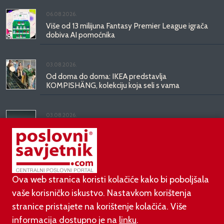
06.08.2026.
Više od 13 milijuna Fantasy Premier League igrača
dobiva AI pomoćnika
03.08.2026.
Od doma do doma: IKEA predstavlja
KOMPISHÄNG, kolekciju koja seli s vama
03.08.2026.
Kineski BYD predstavio luksuznu limuzinu veću od
Mercedesove S-klase, obećava domet do 1.000
kilometara
Ova web stranica koristi kolačiće kako bi poboljšala
vaše korisničko iskustvo. Nastavkom korištenja
stranice pristajete na korištenje kolačića. Više
informacija dostupno je na
linku
.