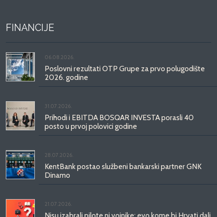
FINANCIJE
06.08.2026.
Poslovni rezultati OTP Grupe za prvo polugodište
2026. godine
31.07.2026.
Prihodi i EBITDA BOSQAR INVESTA porasli 40
posto u prvoj polovici godine
28.07.2026.
KentBank postao službeni bankarski partner GNK
Dinamo
21.07.2026.
Nisu izabrali pilote ni vojnike: evo kome bi Hrvati dali