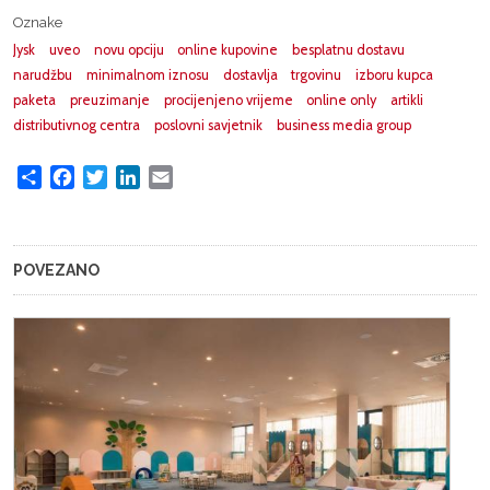
Oznake
Jysk
uveo
novu opciju
online kupovine
besplatnu dostavu
narudžbu
minimalnom iznosu
dostavlja
trgovinu
izboru kupca
paketa
preuzimanje
procijenjeno vrijeme
online only
artikli
distributivnog centra
poslovni savjetnik
business media group
Share
Facebook
Twitter
LinkedIn
Email
POVEZANO