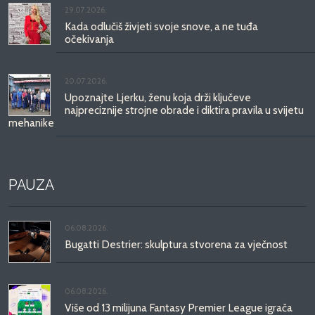
29.07.2026.
Kada odlučiš živjeti svoje snove, a ne tuđa
očekivanja
20.07.2026.
Upoznajte Ljerku, ženu koja drži ključeve
najpreciznije strojne obrade i diktira pravila u svijetu
mehanike
PAUZA
06.08.2026.
Bugatti Destrier: skulptura stvorena za vječnost
06.08.2026.
Više od 13 milijuna Fantasy Premier League igrača