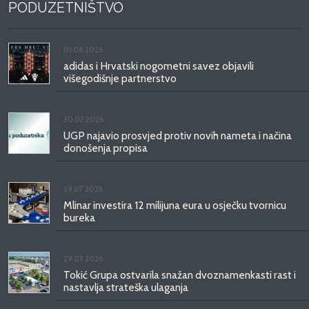
PODUZETNIŠTVO
01.08.2026.
adidas i Hrvatski nogometni savez objavili
višegodišnje partnerstvo
30.07.2026.
UGP najavio prosvjed protiv novih nameta i načina
donošenja propisa
29.07.2026.
Mlinar investira 12 milijuna eura u osječku tvornicu
bureka
29.07.2026.
Tokić Grupa ostvarila snažan dvoznamenkasti rast i
nastavlja strateška ulaganja