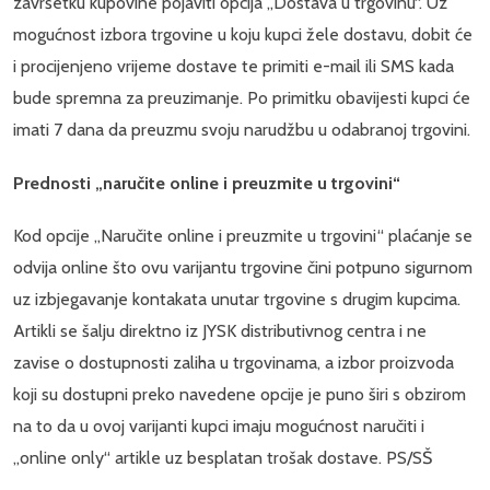
završetku kupovine pojaviti opcija „Dostava u trgovinu“. Uz
mogućnost izbora trgovine u koju kupci žele dostavu, dobit će
i procijenjeno vrijeme dostave te primiti e-mail ili SMS kada
bude spremna za preuzimanje. Po primitku obavijesti kupci će
imati 7 dana da preuzmu svoju narudžbu u odabranoj trgovini.
Prednosti „naručite online i preuzmite u trgovini“
Kod opcije „Naručite online i preuzmite u trgovini“ plaćanje se
odvija online što ovu varijantu trgovine čini potpuno sigurnom
uz izbjegavanje kontakata unutar trgovine s drugim kupcima.
Artikli se šalju direktno iz JYSK distributivnog centra i ne
zavise o dostupnosti zaliha u trgovinama, a izbor proizvoda
koji su dostupni preko navedene opcije je puno širi s obzirom
na to da u ovoj varijanti kupci imaju mogućnost naručiti i
„online only“ artikle uz besplatan trošak dostave. PS/SŠ