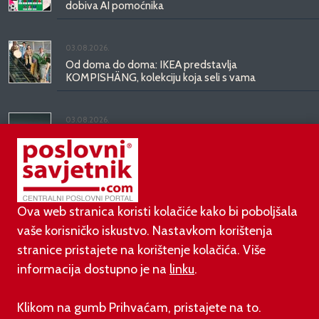
dobiva AI pomoćnika
03.08.2026.
Od doma do doma: IKEA predstavlja
KOMPISHÄNG, kolekciju koja seli s vama
03.08.2026.
Kineski BYD predstavio luksuznu limuzinu veću od
Mercedesove S-klase, obećava domet do 1.000
kilometara
Ova web stranica koristi kolačiće kako bi poboljšala
vaše korisničko iskustvo. Nastavkom korištenja
stranice pristajete na korištenje kolačića. Više
informacija dostupno je na
linku
.
©
poslovni-savjetnik.com član je
Klikom na gumb Prihvaćam, pristajete na to.