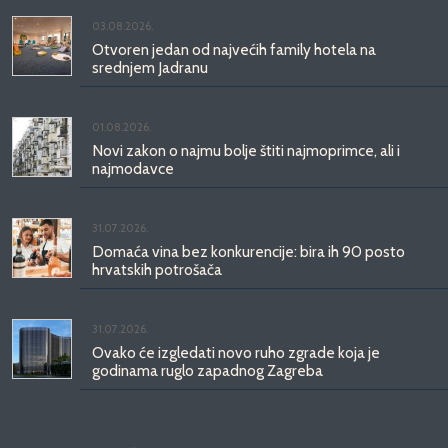
03.08.2026.
Otvoren jedan od najvećih family hotela na
srednjem Jadranu
01.08.2026.
Novi zakon o najmu bolje štiti najmoprimce, ali i
najmodavce
31.07.2026.
Domaća vina bez konkurencije: bira ih 90 posto
hrvatskih potrošača
31.07.2026.
Ovako će izgledati novo ruho zgrade koja je
godinama ruglo zapadnog Zagreba