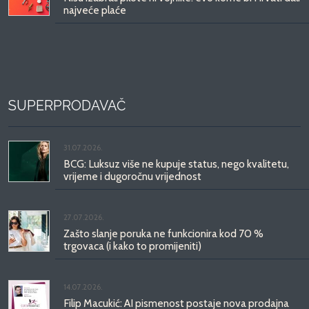
najveće plaće
SUPERPRODAVAČ
31.07.2026.
BCG: Luksuz više ne kupuje status, nego kvalitetu,
vrijeme i dugoročnu vrijednost
27.07.2026.
Zašto slanje poruka ne funkcionira kod 70 %
trgovaca (i kako to promijeniti)
14.07.2026.
Filip Macukić: AI pismenost postaje nova prodajna