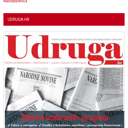
Narudžbenica
UDRUGA.HR