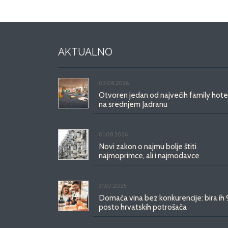
AKTUALNO
03.08.2026.
Otvoren jedan od najvećih family hote
na srednjem Jadranu
01.08.2026.
Novi zakon o najmu bolje štiti
najmoprimce, ali i najmodavce
31.07.2026.
Domaća vina bez konkurencije: bira ih
posto hrvatskih potrošača