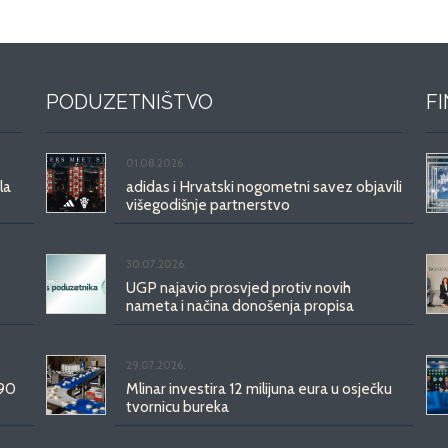
PODUZETNIŠTVO
F
01.08.2026.
la
adidas i Hrvatski nogometni savez objavili
višegodišnje partnerstvo
30.07.2026.
UGP najavio prosvjed protiv novih
nameta i načina donošenja propisa
29.07.2026.
 90
Mlinar investira 12 milijuna eura u osječku
tvornicu bureka