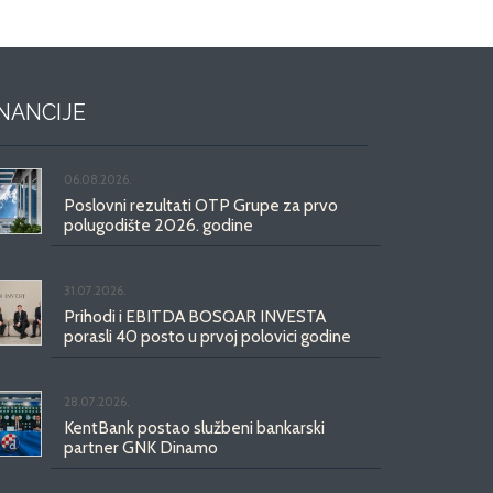
INANCIJE
06.08.2026.
Poslovni rezultati OTP Grupe za prvo
polugodište 2026. godine
31.07.2026.
Prihodi i EBITDA BOSQAR INVESTA
porasli 40 posto u prvoj polovici godine
28.07.2026.
KentBank postao službeni bankarski
partner GNK Dinamo