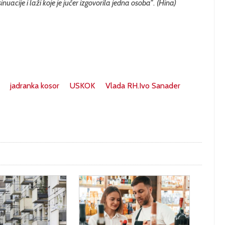
sinuacije i laži koje je jučer izgovorila jedna osoba"
.
(Hina)
jadranka kosor
USKOK
Vlada RH.Ivo Sanader