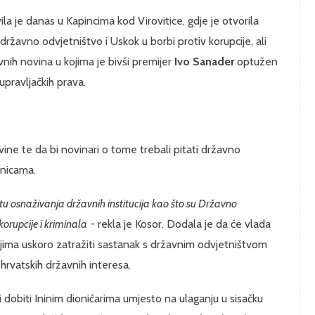
vila je danas u Kapincima kod Virovitice, gdje je otvorila
žavno odvjetništvo i Uskok u borbi protiv korupcije, ali
vnih novina u kojima je bivši premijer
Ivo Sanader
optužen
upravljačkih prava.
ine te da bi novinari o tome trebali pitati državno
vnicama.
ektu osnaživanja državnih institucija kao što su Državno
korupcije i kriminala
- rekla je Kosor. Dodala je da će vlada
ijima uskoro zatražiti sastanak s državnim odvjetništvom
hrvatskih državnih interesa.
ati dobiti Ininim dioničarima umjesto na ulaganju u sisačku