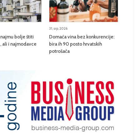
31, srp, 2026
najmu bolje štiti
Domaća vina bez konkurencije:
 ali i najmodavce
bira ih 90 posto hrvatskih
potrošača