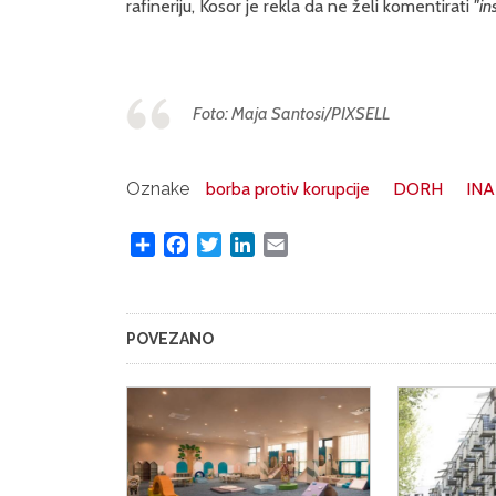
rafineriju, Kosor je rekla da ne želi komentirati
"in
Foto: Maja Santosi/PIXSELL
Oznake
borba protiv korupcije
DORH
INA
Share
Facebook
Twitter
LinkedIn
Email
POVEZANO