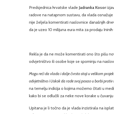
Predsjednica hrvatske vlade
Jadranka Kosor
izja
radove na natapnom sustavu, da vlada osnažuje dr
nije željela komentirati naslovnice današnjih dne
da je uzeo 10 milijuna eura mita za prodaju Ininih 
Rekla je da ne može komentirati ono što pišu nov
odvjetništvo ili osobe koje se spominju na naslo
Mogu reći da vlada i dalje čvrsto stoji u velikom proj
odvjetništvo i Uskok da rade svoj posao u borbi protiv 
na temelju indicija o kojima možemo čitati u med
kako bi se odlučili za neke nove korake u čuvanju 
Upitana je li točno da je vlada inzistirala na ispl