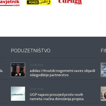
PODUZETNIŠTVO
F
01.08.2026.
la
adidas i Hrvatski nogometni savez objavili
višegodišnje partnerstvo
30.07.2026.
UGP najavio prosvjed protiv novih
nameta i načina donošenja propisa