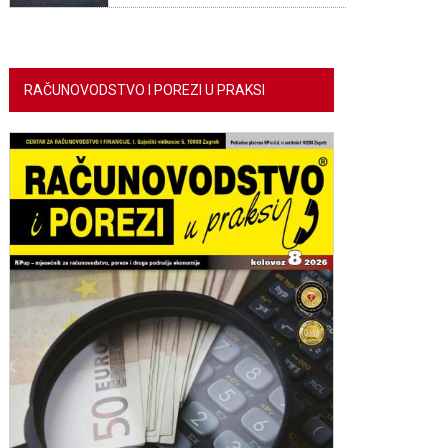
RAČUNOVODSTVO I POREZI U PRAKSI