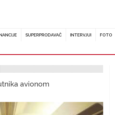
Skoči na glavni sadržaj
INANCIJE
SUPERPRODAVAČ
INTERVJUI
FOTO
e putnika avionom