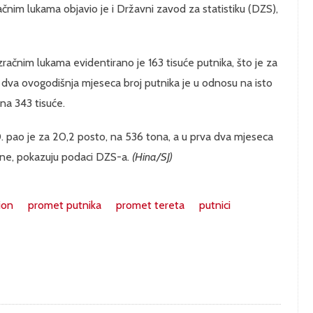
čnim lukama objavio je i Državni zavod za statistiku (DZS),
račnim lukama evidentirano je 163 tisuće putnika, što je za
 dva ovogodišnja mjeseca broj putnika je u odnosu na isto
na 343 tisuće.
. pao je za 20,2 posto, na 536 tona, a u prva dva mjeseca
tone, pokazuju podaci DZS-a.
(Hina/SJ)
ion
promet putnika
promet tereta
putnici