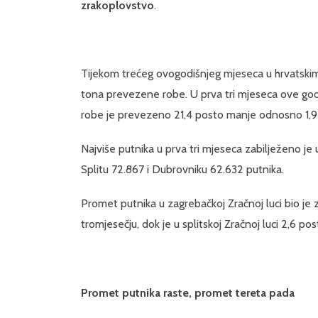
zrakoplovstvo
.
Tijekom trećeg ovogodišnjeg mjeseca u hrvatskim
tona prevezene robe. U prva tri mjeseca ove god
robe je prevezeno 21,4 posto manje odnosno 1,9 
Najviše putnika u prva tri mjeseca zabilježeno je 
Splitu 72.867 i Dubrovniku 62.632 putnika.
Promet putnika u zagrebačkoj Zračnoj luci bio je
tromjesečju, dok je u splitskoj Zračnoj luci 2,6 po
Promet putnika raste, promet tereta pada