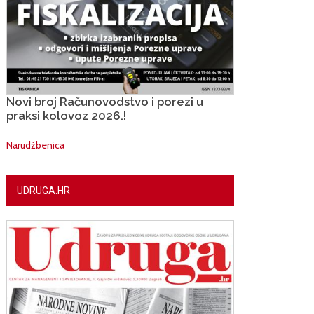
Novi broj Računovodstvo i porezi u
praksi kolovoz 2026.!
Narudžbenica
UDRUGA.HR