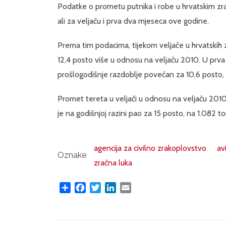
Podatke o prometu putnika i robe u hrvatskim zra
ali za veljaču i prva dva mjeseca ove godine.
Prema tim podacima, tijekom veljače u hrvatskih z
12,4 posto više u odnosu na veljaču 2010. U prva
prošlogodišnje razdoblje povećan za 10,6 posto, 
Promet tereta u veljači u odnosu na veljaču 2010
je na godišnjoj razini pao za 15 posto, na 1.082 
agencija za civilno zrakoplovstvo
av
Oznake
zračna luka
Share
Facebook
Twitter
LinkedIn
Email