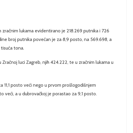
 zračnim lukama evidentirano je 218.269 putnika i 726
ine broj putnika povećan je za 8,9 posto, na 569.698, a
tisuća tona.
u Zračnoj luci Zagreb, njih 424.222, te u zračnim lukama u
 za 11,1 posto veći nego u prvom prošlogodišnjem
sto veći, a u dubrovačkoj je porastao za 9,1 posto.