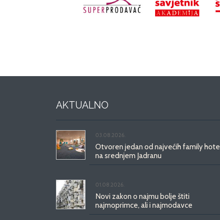
AKTUALNO
03.08.2026.
Otvoren jedan od najvećih family hote
na srednjem Jadranu
01.08.2026.
Novi zakon o najmu bolje štiti
najmoprimce, ali i najmodavce