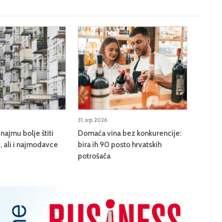
31, srp, 2026
najmu bolje štiti
Domaća vina bez konkurencije:
 ali i najmodavce
bira ih 90 posto hrvatskih
potrošača