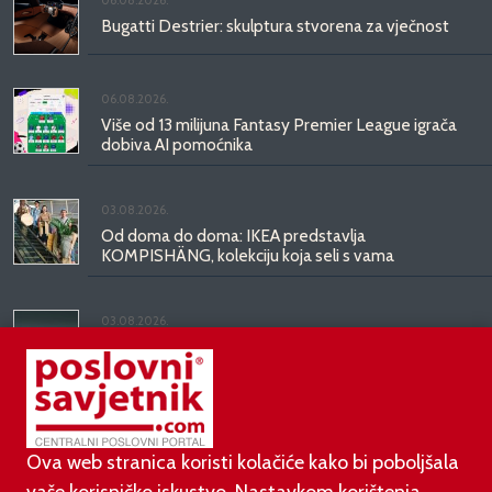
06.08.2026.
Bugatti Destrier: skulptura stvorena za vječnost
06.08.2026.
Više od 13 milijuna Fantasy Premier League igrača
dobiva AI pomoćnika
03.08.2026.
Od doma do doma: IKEA predstavlja
KOMPISHÄNG, kolekciju koja seli s vama
03.08.2026.
Kineski BYD predstavio luksuznu limuzinu veću od
Mercedesove S-klase, obećava domet do 1.000
kilometara
Ova web stranica koristi kolačiće kako bi poboljšala