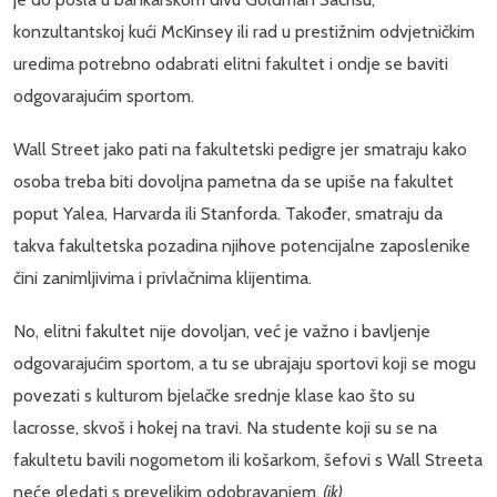
konzultantskoj kući McKinsey ili rad u prestižnim odvjetničkim
uredima potrebno odabrati elitni fakultet i ondje se baviti
odgovarajućim sportom.
Wall Street jako pati na fakultetski pedigre jer smatraju kako
osoba treba biti dovoljna pametna da se upiše na fakultet
poput Yalea, Harvarda ili Stanforda. Također, smatraju da
takva fakultetska pozadina njihove potencijalne zaposlenike
čini zanimljivima i privlačnima klijentima.
No, elitni fakultet nije dovoljan, već je važno i bavljenje
odgovarajućim sportom, a tu se ubrajaju sportovi koji se mogu
povezati s kulturom bjelačke srednje klase kao što su
lacrosse, skvoš i hokej na travi. Na studente koji su se na
fakultetu bavili nogometom ili košarkom, šefovi s Wall Streeta
neće gledati s prevelikim odobravanjem.
(jk)