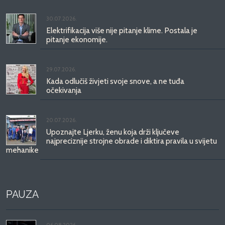
30.07.2026.
Elektrifikacija više nije pitanje klime. Postala je
pitanje ekonomije.
29.07.2026.
Kada odlučiš živjeti svoje snove, a ne tuđa
očekivanja
20.07.2026.
Upoznajte Ljerku, ženu koja drži ključeve
najpreciznije strojne obrade i diktira pravila u svijetu
mehanike
PAUZA