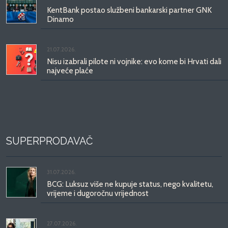
KentBank postao službeni bankarski partner GNK
Dinamo
21.07.2026.
Nisu izabrali pilote ni vojnike: evo kome bi Hrvati dali
najveće plaće
SUPERPRODAVAČ
31.07.2026.
BCG: Luksuz više ne kupuje status, nego kvalitetu,
vrijeme i dugoročnu vrijednost
27.07.2026.