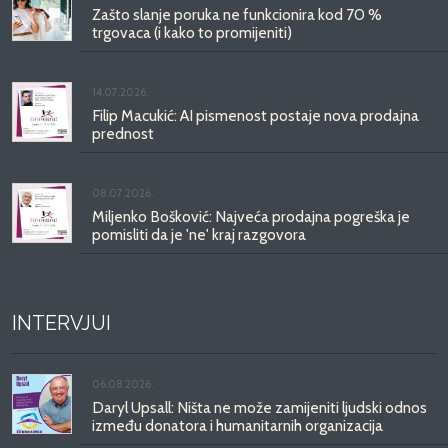
Zašto slanje poruka ne funkcionira kod 70 %
trgovaca (i kako to promijeniti)
14.07.2026.
Filip Macukić: AI pismenost postaje nova prodajna
prednost
08.07.2026.
Miljenko Bošković: Najveća prodajna pogreška je
pomisliti da je 'ne' kraj razgovora
INTERVJUI
06.08.2026.
Daryl Upsall: Ništa ne može zamijeniti ljudski odnos
između donatora i humanitarnih organizacija