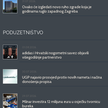
31.07.2026.
Ovako će izgledati novo ruho zgrade koja je
godinama ruglo zapadnog Zagreba
PODUZETNIŠTVO
01.08.2026.
adidas i Hrvatski nogometni savez objavili
višegodišnje partnerstvo
30.07.2026.
UGP najavio prosvjed protiv novih nameta i načina
donošenja propisa
29.07.2026.
Mlinar investira 12 milijuna eura u osječku tvornicu
bureka