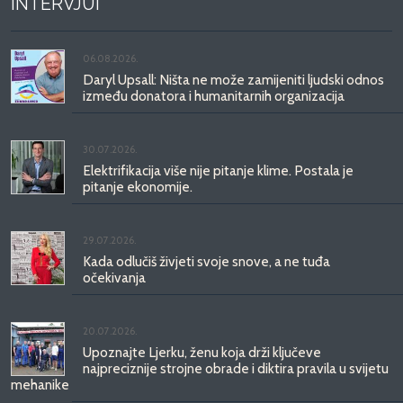
INTERVJUI
06.08.2026.
Daryl Upsall: Ništa ne može zamijeniti ljudski odnos
između donatora i humanitarnih organizacija
30.07.2026.
Elektrifikacija više nije pitanje klime. Postala je
pitanje ekonomije.
29.07.2026.
Kada odlučiš živjeti svoje snove, a ne tuđa
očekivanja
20.07.2026.
Upoznajte Ljerku, ženu koja drži ključeve
najpreciznije strojne obrade i diktira pravila u svijetu
mehanike