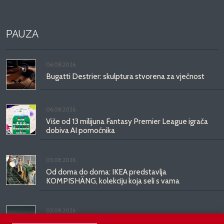
PAUZA
06.08.2026.
Bugatti Destrier: skulptura stvorena za vječnost
06.08.2026.
Više od 13 milijuna Fantasy Premier League igrača
dobiva AI pomoćnika
03.08.2026.
Od doma do doma: IKEA predstavlja
KOMPISHÄNG, kolekciju koja seli s vama
03.08.2026.
Kineski BYD predstavio luksuznu limuzinu veću od