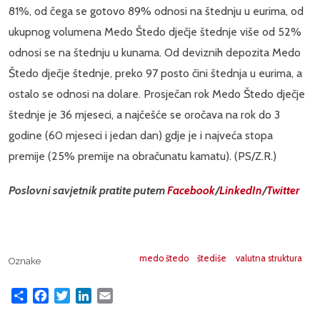
81%, od čega se gotovo 89% odnosi na štednju u eurima, od
ukupnog volumena
Medo Štedo dječje štednje više od 52%
odnosi se na štednju u kunama. Od deviznih depozita Medo
Štedo dječje štednje, preko 97 posto čini štednja u eurima, a
ostalo se odnosi na dolare. Prosječan rok Medo Štedo dječje
štednje je 36 mjeseci, a najčešće se oročava na rok do 3
godine (60 mjeseci i jedan dan) gdje je i najveća stopa
premije (25% premije na obračunatu kamatu). (PS/Z.R.)
Poslovni savjetnik pratite putem
Facebook
/
LinkedIn
/
Twitter
medo štedo
štediše
valutna struktura
Oznake
Share
Facebook
Twitter
LinkedIn
Email