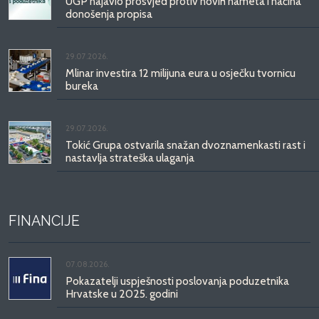
UGP najavio prosvjed protiv novih nameta i načina
donošenja propisa
29.07.2026.
Mlinar investira 12 milijuna eura u osječku tvornicu
bureka
29.07.2026.
Tokić Grupa ostvarila snažan dvoznamenkasti rast i
nastavlja strateška ulaganja
FINANCIJE
07.08.2026.
Pokazatelji uspješnosti poslovanja poduzetnika
Hrvatske u 2025. godini