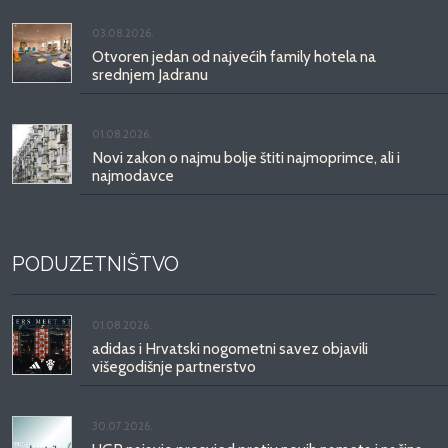
03.08.2026.
Otvoren jedan od najvećih family hotela na
srednjem Jadranu
01.08.2026.
Novi zakon o najmu bolje štiti najmoprimce, ali i
najmodavce
PODUZETNIŠTVO
01.08.2026.
adidas i Hrvatski nogometni savez objavili
višegodišnje partnerstvo
30.07.2026.