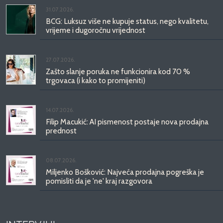
31.07.2026.
BCG: Luksuz više ne kupuje status, nego kvalitetu,
vrijeme i dugoročnu vrijednost
27.07.2026.
Zašto slanje poruka ne funkcionira kod 70 %
trgovaca (i kako to promijeniti)
14.07.2026.
Filip Macukić: AI pismenost postaje nova prodajna
prednost
08.07.2026.
Miljenko Bošković: Najveća prodajna pogreška je
pomisliti da je 'ne' kraj razgovora