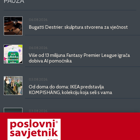
PAUZA
06.08.2026.
Bugatti Destrier: skulptura stvorena za vječnost
06.08.2026.
Više od 13 milijuna Fantasy Premier League igrača
dobiva AI pomoćnika
03.08.2026.
Od doma do doma: IKEA predstavlja
KOMPISHÄNG, kolekciju koja seli s vama
03.08.2026.
Kineski BYD predstavio luksuznu limuzinu veću od
Mercedesove S-klase, obećava domet do 1.000
kilometara