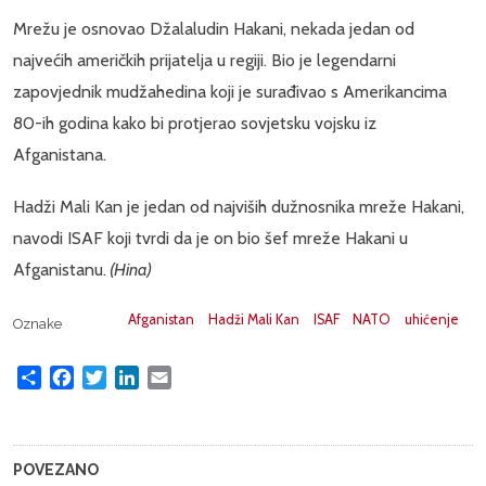
Mrežu je osnovao Džalaludin Hakani, nekada jedan od
najvećih američkih prijatelja u regiji. Bio je legendarni
zapovjednik mudžahedina koji je surađivao s Amerikancima
80-ih godina kako bi protjerao sovjetsku vojsku iz
Afganistana.
Hadži Mali Kan je jedan od najviših dužnosnika mreže Hakani,
navodi ISAF koji tvrdi da je on bio šef mreže Hakani u
Afganistanu.
(Hina)
Afganistan
Hadži Mali Kan
ISAF
NATO
uhićenje
Oznake
Share
Facebook
Twitter
LinkedIn
Email
POVEZANO