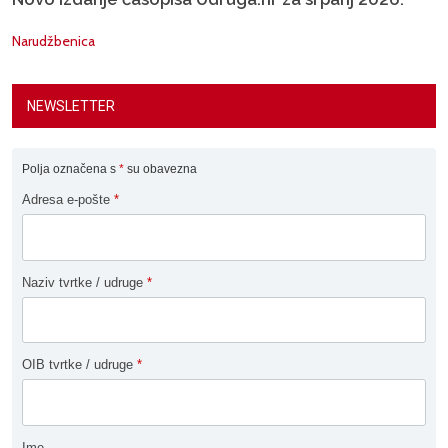
Narudžbenica
NEWSLETTER
Polja označena s
*
su obavezna
Adresa e-pošte
*
Naziv tvrtke / udruge
*
OIB tvrtke / udruge
*
Ime