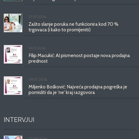
27.07.2026.
Zašto slanje poruka ne funkcionira kod 70 %
trgovaca (i kako to promijeniti)
14.07.2026.
Filip Macukić: AI pismenost postaje nova prodajna
prednost
08.07.2026.
Miljenko Bošković: Najveća prodajna pogreška je
pomisliti da je 'ne' kraj razgovora
INTERVJUI
06.08.2026.