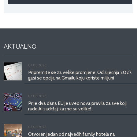
AKTUALNO
07.08.2026.
Pripremite se za velike promjene: Od siječnja 2027.
gasi se opcija na Gmailu koju koriste milijuni
07.08.2026.
Prije dva dana EU je uveo nova pravila za sve koji
rade AI sadržaj: kazne su velike!
03.08.2026.
Otvoren jedan od najvećih family hotela na