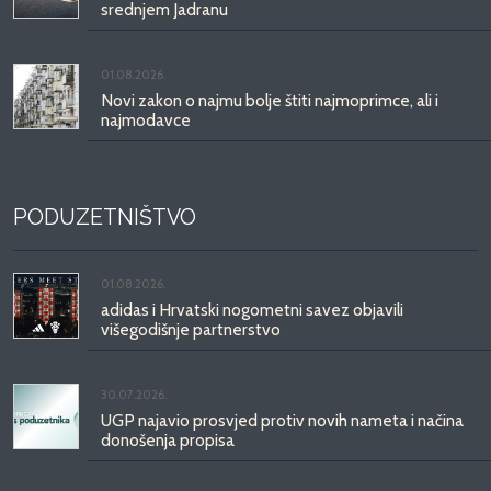
srednjem Jadranu
01.08.2026.
Novi zakon o najmu bolje štiti najmoprimce, ali i
najmodavce
PODUZETNIŠTVO
01.08.2026.
adidas i Hrvatski nogometni savez objavili
višegodišnje partnerstvo
30.07.2026.
UGP najavio prosvjed protiv novih nameta i načina
donošenja propisa