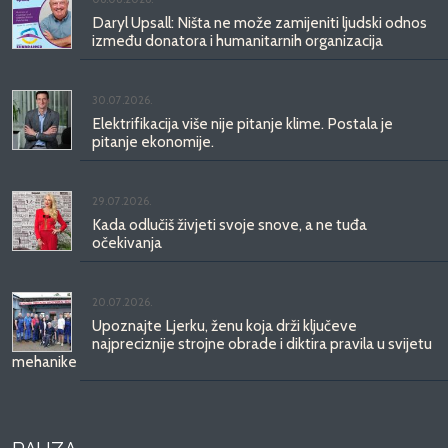
Daryl Upsall: Ništa ne može zamijeniti ljudski odnos
između donatora i humanitarnih organizacija
30.07.2026.
Elektrifikacija više nije pitanje klime. Postala je
pitanje ekonomije.
29.07.2026.
Kada odlučiš živjeti svoje snove, a ne tuđa
očekivanja
20.07.2026.
Upoznajte Ljerku, ženu koja drži ključeve
najpreciznije strojne obrade i diktira pravila u svijetu
mehanike