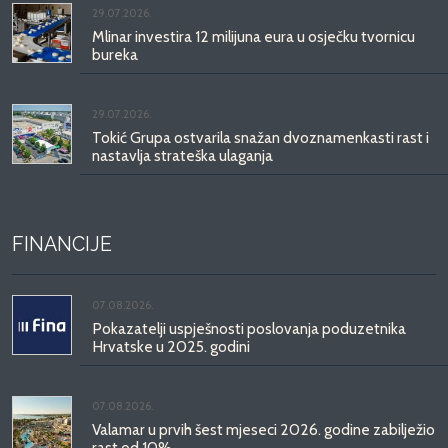
29.07.2026.
Mlinar investira 12 milijuna eura u osječku tvornicu
bureka
29.07.2026.
Tokić Grupa ostvarila snažan dvoznamenkasti rast i
nastavlja strateška ulaganja
FINANCIJE
07.08.2026.
Pokazatelji uspješnosti poslovanja poduzetnika
Hrvatske u 2025. godini
07.08.2026.
Valamar u prvih šest mjeseci 2026. godine zabilježio
rast od 10%