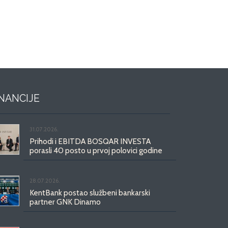
INANCIJE
31.07.2026.
Prihodi i EBITDA BOSQAR INVESTA
porasli 40 posto u prvoj polovici godine
28.07.2026.
KentBank postao službeni bankarski
partner GNK Dinamo