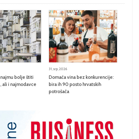
31, srp, 2026
najmu bolje štiti
Domaća vina bez konkurencije:
 ali i najmodavce
bira ih 90 posto hrvatskih
potrošača