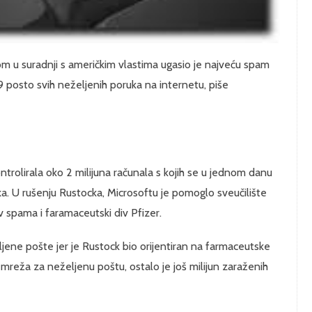
om u suradnji s američkim vlastima ugasio je najveću spam
 39 posto svih neželjenih poruka na internetu, piše
ontrolirala oko 2 milijuna računala s kojih se u jednom danu
ka. U rušenju Rustocka, Microsoftu je pomoglo sveučilište
v spama i faramaceutski div Pfizer.
eljene pošte jer je Rustock bio orijentiran na farmaceutske
reža za neželjenu poštu, ostalo je još milijun zaraženih