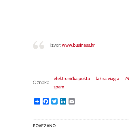
Izvor:
www.business.hr
elektronička pošta
lažna viagra
M
Oznake
spam
Share
Facebook
Twitter
LinkedIn
Email
POVEZANO