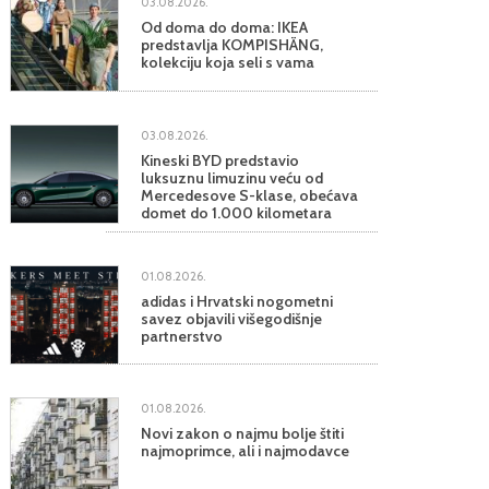
03.08.2026.
Od doma do doma: IKEA
predstavlja KOMPISHÄNG,
kolekciju koja seli s vama
03.08.2026.
Kineski BYD predstavio
luksuznu limuzinu veću od
Mercedesove S-klase, obećava
domet do 1.000 kilometara
01.08.2026.
adidas i Hrvatski nogometni
savez objavili višegodišnje
partnerstvo
01.08.2026.
Novi zakon o najmu bolje štiti
najmoprimce, ali i najmodavce