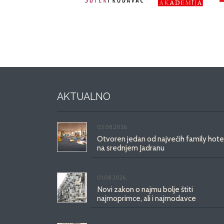
AKTUALNO
03.08.2026.
Otvoren jedan od najvećih family hote
na srednjem Jadranu
01.08.2026.
Novi zakon o najmu bolje štiti
najmoprimce, ali i najmodavce