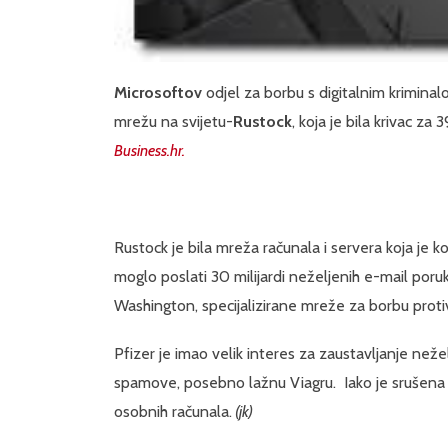
Microsoftov
odjel za borbu s digitalnim kriminal
mrežu na svijetu-
Rustock
, koja je bila krivac za
Business.hr.
Rustock je bila mreža računala i servera koja je k
moglo poslati 30 milijardi neželjenih e-mail poru
Washington, specijalizirane mreže za borbu proti
Pfizer je imao velik interes za zaustavljanje než
spamove, posebno lažnu Viagru. Iako je srušena m
osobnih računala.
(jk)