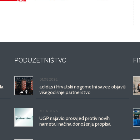
PODUZETNIŠTVO
F
01.08.2026.
la
adidas i Hrvatski nogometni savez objavili
višegodišnje partnerstvo
30.07.2026.
UGP najavio prosvjed protiv novih
nameta i načina donošenja propisa