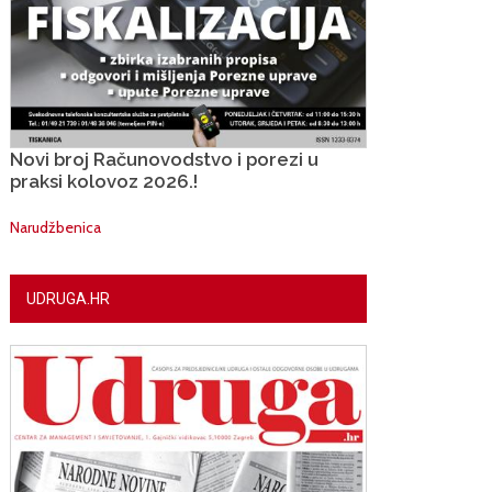
Novi broj Računovodstvo i porezi u
praksi kolovoz 2026.!
Narudžbenica
UDRUGA.HR