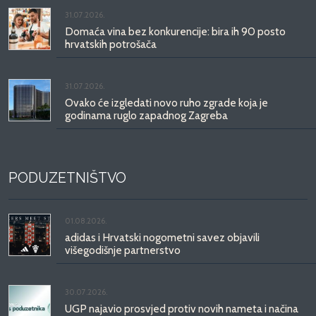
31.07.2026.
Domaća vina bez konkurencije: bira ih 90 posto
hrvatskih potrošača
31.07.2026.
Ovako će izgledati novo ruho zgrade koja je
godinama ruglo zapadnog Zagreba
PODUZETNIŠTVO
01.08.2026.
adidas i Hrvatski nogometni savez objavili
višegodišnje partnerstvo
30.07.2026.
UGP najavio prosvjed protiv novih nameta i načina