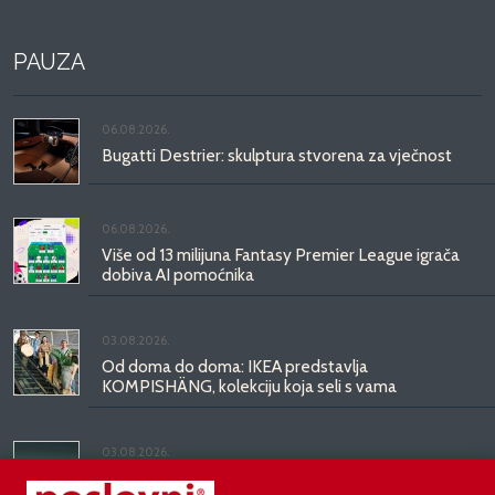
PAUZA
06.08.2026.
Bugatti Destrier: skulptura stvorena za vječnost
06.08.2026.
Više od 13 milijuna Fantasy Premier League igrača
dobiva AI pomoćnika
03.08.2026.
Od doma do doma: IKEA predstavlja
KOMPISHÄNG, kolekciju koja seli s vama
03.08.2026.
Kineski BYD predstavio luksuznu limuzinu veću od