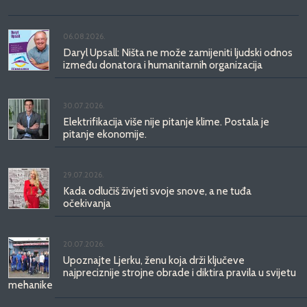
06.08.2026.
Daryl Upsall: Ništa ne može zamijeniti ljudski odnos
između donatora i humanitarnih organizacija
30.07.2026.
Elektrifikacija više nije pitanje klime. Postala je
pitanje ekonomije.
29.07.2026.
Kada odlučiš živjeti svoje snove, a ne tuđa
očekivanja
20.07.2026.
Upoznajte Ljerku, ženu koja drži ključeve
najpreciznije strojne obrade i diktira pravila u svijetu
mehanike