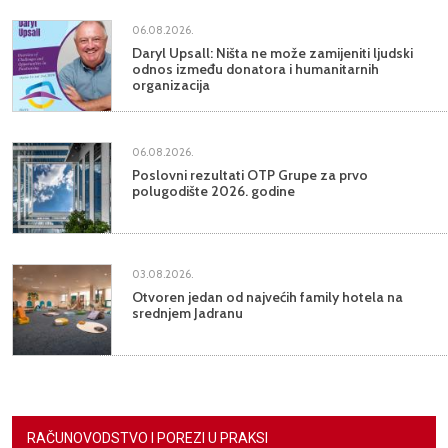
06.08.2026.
Daryl Upsall: Ništa ne može zamijeniti ljudski
odnos između donatora i humanitarnih
organizacija
06.08.2026.
Poslovni rezultati OTP Grupe za prvo
polugodište 2026. godine
03.08.2026.
Otvoren jedan od najvećih family hotela na
srednjem Jadranu
RAČUNOVODSTVO I POREZI U PRAKSI