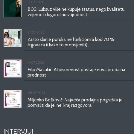
31.07.2026.
BCG: Luksuz više ne kupuje status, nego kvalitetu,
vrijeme i dugoročnu vrijednost
27.07.2026.
Zašto slanje poruka ne funkcionira kod 70 %
trgovaca (i kako to promijeniti)
14.07.2026.
Filip Macukić: AI pismenost postaje nova prodajna
prednost
08.07.2026.
Miljenko Bošković: Najveća prodajna pogreška je
pomisliti da je 'ne' kraj razgovora
INTERVJUI