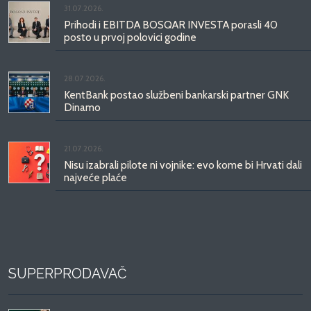
31.07.2026.
Prihodi i EBITDA BOSQAR INVESTA porasli 40
posto u prvoj polovici godine
28.07.2026.
KentBank postao službeni bankarski partner GNK
Dinamo
21.07.2026.
Nisu izabrali pilote ni vojnike: evo kome bi Hrvati dali
najveće plaće
SUPERPRODAVAČ