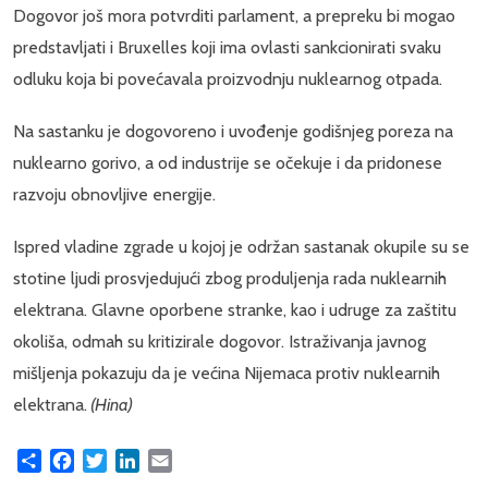
Dogovor još mora potvrditi parlament, a prepreku bi mogao
predstavljati i Bruxelles koji ima ovlasti sankcionirati svaku
odluku koja bi povećavala proizvodnju nuklearnog otpada.
Na sastanku je dogovoreno i uvođenje godišnjeg poreza na
nuklearno gorivo, a od industrije se očekuje i da pridonese
razvoju obnovljive energije.
Ispred vladine zgrade u kojoj je održan sastanak okupile su se
stotine ljudi prosvjedujući zbog produljenja rada nuklearnih
elektrana. Glavne oporbene stranke, kao i udruge za zaštitu
okoliša, odmah su kritizirale dogovor. Istraživanja javnog
mišljenja pokazuju da je većina Nijemaca protiv nuklearnih
elektrana.
(Hina)
Share
Facebook
Twitter
LinkedIn
Email