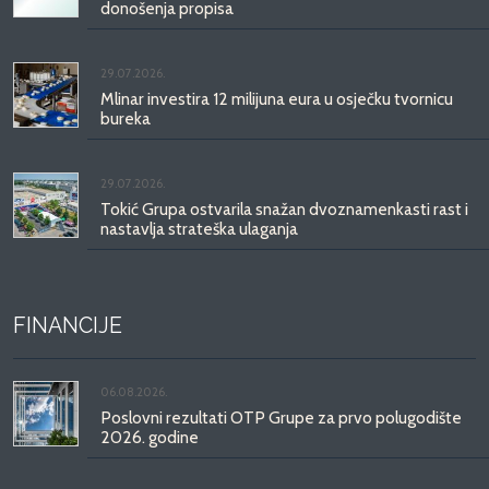
donošenja propisa
29.07.2026.
Mlinar investira 12 milijuna eura u osječku tvornicu
bureka
29.07.2026.
Tokić Grupa ostvarila snažan dvoznamenkasti rast i
nastavlja strateška ulaganja
FINANCIJE
06.08.2026.
Poslovni rezultati OTP Grupe za prvo polugodište
2026. godine