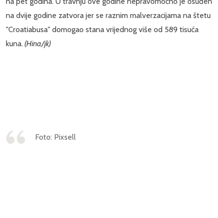
na pet godina. U travnju ove godine nepravomoćno je osuđen
na dvije godine zatvora jer se raznim malverzacijama na štetu
"Croatiabusa" domogao stana vrijednog više od 589 tisuća
kuna.
(Hina/jk)
Foto: Pixsell