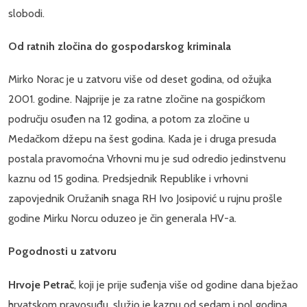
slobodi.
Od ratnih zločina do gospodarskog kriminala
Mirko Norac je u zatvoru više od deset godina, od ožujka
2001. godine. Najprije je za ratne zločine na gospićkom
području osuđen na 12 godina, a potom za zločine u
Medačkom džepu na šest godina. Kada je i druga presuda
postala pravomoćna Vrhovni mu je sud odredio jedinstvenu
kaznu od 15 godina. Predsjednik Republike i vrhovni
zapovjednik Oružanih snaga RH Ivo Josipović u rujnu prošle
godine Mirku Norcu oduzeo je čin generala HV-a.
Pogodnosti u zatvoru
Hrvoje Petrač
, koji je prije suđenja više od godine dana bježao
hrvatskom pravosuđu, služio je kaznu od sedam i pol godina