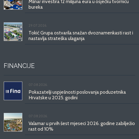
Mlinar investira 12 milijuna eura u osječku tvornicu
bureka
29.07.2026.
Tokić Grupa ostvarila snažan dvoznamenkasti rast i
nastavlja strateška ulaganja
FINANCIJE
07.08.2026.
Pokazatelji uspješnosti poslovanja poduzetnika
Hrvatske u 2025. godini
07.08.2026.
Valamar u prvih šest mjeseci 2026. godine zabilježio
rast od 10%