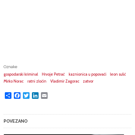
Oznake
gospodarski kriminal
Hrvoje Petrač
kaznionica u popovači
leon sulić
Mirko Norac
ratni zločin
Vladimir Zagorac
zatvor
Share
Facebook
Twitter
LinkedIn
Email
POVEZANO