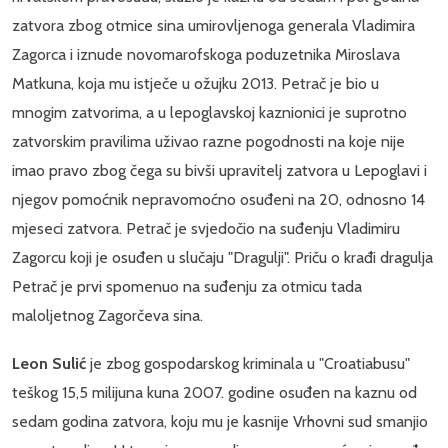
zatvora zbog otmice sina umirovljenoga generala Vladimira
Zagorca i iznude novomarofskoga poduzetnika Miroslava
Matkuna, koja mu istječe u ožujku 2013. Petrač je bio u
mnogim zatvorima, a u lepoglavskoj kaznionici je suprotno
zatvorskim pravilima uživao razne pogodnosti na koje nije
imao pravo zbog čega su bivši upravitelj zatvora u Lepoglavi i
njegov pomoćnik nepravomoćno osuđeni na 20, odnosno 14
mjeseci zatvora. Petrač je svjedočio na suđenju Vladimiru
Zagorcu koji je osuđen u slučaju "Dragulji". Priču o krađi dragulja
Petrač je prvi spomenuo na suđenju za otmicu tada
maloljetnog Zagorčeva sina.
Leon Sulić
je zbog gospodarskog kriminala u "Croatiabusu"
teškog 15,5 milijuna kuna 2007. godine osuđen na kaznu od
sedam godina zatvora, koju mu je kasnije Vrhovni sud smanjio