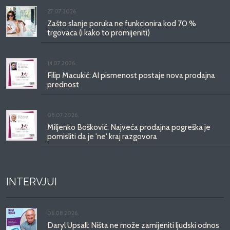
27.07.2026.
Zašto slanje poruka ne funkcionira kod 70 %
trgovaca (i kako to promijeniti)
14.07.2026.
Filip Macukić: AI pismenost postaje nova prodajna
prednost
08.07.2026.
Miljenko Bošković: Najveća prodajna pogreška je
pomisliti da je 'ne' kraj razgovora
INTERVJUI
06.08.2026.
Daryl Upsall: Ništa ne može zamijeniti ljudski odnos