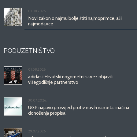
01.08.2026.
Novi zakon o najmu bolje štiti najmoprimce, ali i
najmodavce
PODUZETNIŠTVO
01.08.2026.
adidas i Hrvatski nogometni savez objavili
višegodišnje partnerstvo
30.07.2026.
UGP najavio prosvjed protiv novih nameta i načina
donošenja propisa
29.07.2026.