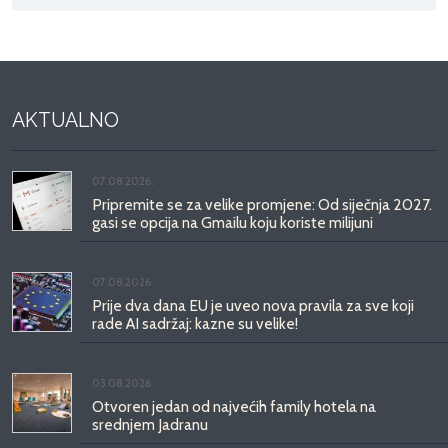
AKTUALNO
07.08.2026.
Pripremite se za velike promjene: Od siječnja 2027.
gasi se opcija na Gmailu koju koriste milijuni
07.08.2026.
Prije dva dana EU je uveo nova pravila za sve koji
rade AI sadržaj: kazne su velike!
03.08.2026.
Otvoren jedan od najvećih family hotela na
srednjem Jadranu