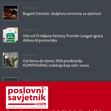
06.08.2026.
Bugatti Destrier: skulptura stvorena za vječnost
06.08.2026.
Više od 13 milijuna Fantasy Premier League igrača
dobiva AI pomoćnika
03.08.2026.
Od doma do doma: IKEA predstavlja
KOMPISHÄNG, kolekciju koja seli s vama
03.08.2026.
Kineski BYD predstavio luksuznu limuzinu veću od
Mercedesove S-klase, obećava domet do 1.000
kilometara