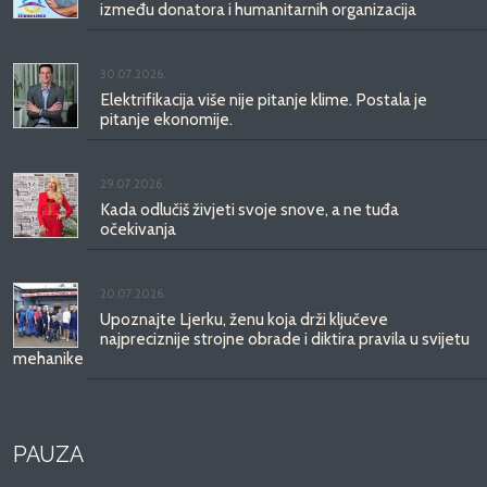
između donatora i humanitarnih organizacija
30.07.2026.
Elektrifikacija više nije pitanje klime. Postala je
pitanje ekonomije.
29.07.2026.
Kada odlučiš živjeti svoje snove, a ne tuđa
očekivanja
20.07.2026.
Upoznajte Ljerku, ženu koja drži ključeve
najpreciznije strojne obrade i diktira pravila u svijetu
mehanike
PAUZA