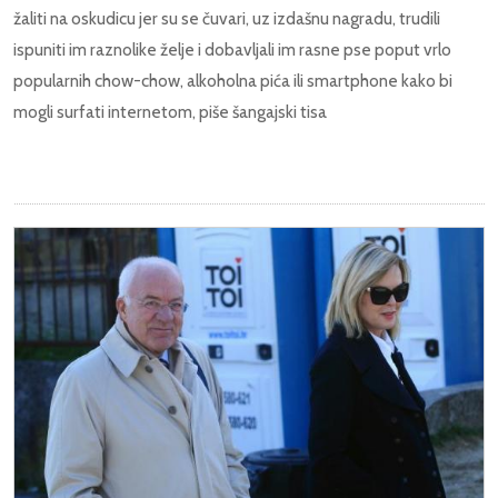
žaliti na oskudicu jer su se čuvari, uz izdašnu nagradu, trudili
ispuniti im raznolike želje i dobavljali im rasne pse poput vrlo
popularnih chow-chow, alkoholna pića ili smartphone kako bi
mogli surfati internetom, piše šangajski tisa