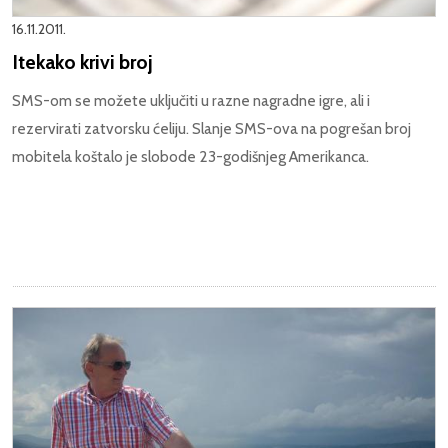
16.11.2011.
Itekako krivi broj
SMS-om se možete uključiti u razne nagradne igre, ali i
rezervirati zatvorsku ćeliju. Slanje SMS-ova na pogrešan broj
mobitela koštalo je slobode 23-godišnjeg Amerikanca.