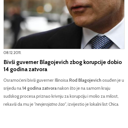
08.12.2011.
Bivši guverner Blagojevich zbog korupcije dobio
14 godina zatvora
Osramoćeni bivši guverner Illinoisa
Rod Blagojevich
osuđen je u
srijedu na
14 godina zatvora
nakon što je na samom kraju
sudskog procesa priznao krivnju za korupciju i molio za milost,
rekavši da mu je
"nevjerojatno žao"
, izvijestio je lokalni list Chica