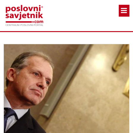
Skoči na glavni sadržaj