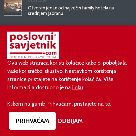
03.08.2026.
Otvoren jedan od najvećih family hotela na
srednjem Jadranu
01.08.2026.
Novi zakon o najmu bolje štiti najmoprimce, ali i
najmodavce
Ova web stranica koristi kolačiće kako bi poboljšala
31.07.2026.
Domaća vina bez konkurencije: bira ih 90 posto
vaše korisničko iskustvo. Nastavkom korištenja
hrvatskih potrošača
stranice pristajete na korištenje kolačića. Više
informacija dostupno je na
linku
.
31.07.2026.
Ovako će izgledati novo ruho zgrade koja je
Klikom na gumb Prihvaćam, pristajete na to.
godinama ruglo zapadnog Zagreba
PRIHVAĆAM
ODBIJAM
PODUZETNIŠTVO