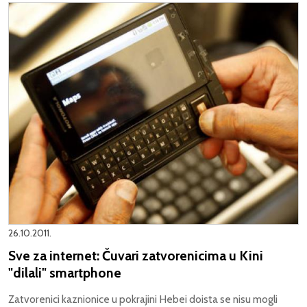
26.10.2011.
Sve za internet: Čuvari zatvorenicima u Kini
"dilali" smartphone
Zatvorenici kaznionice u pokrajini Hebei doista se nisu mogli