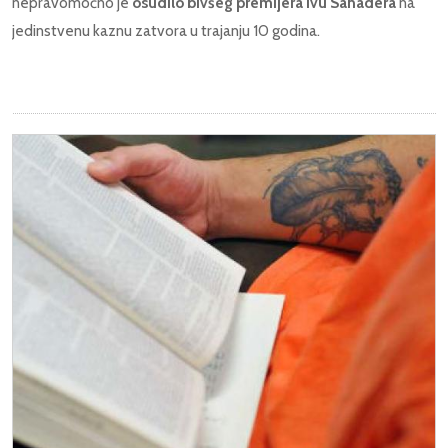
nepravomoćno je
osudilo bivšeg premijera Ivu Sanadera
na
jedinstvenu kaznu zatvora u trajanju 10 godina.