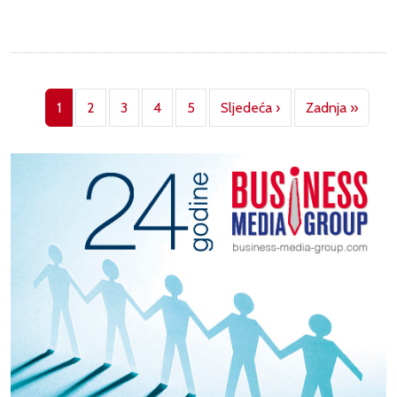
Pagination
Next page
Last p
1
2
3
4
5
Sljedeća ›
Zadnja »