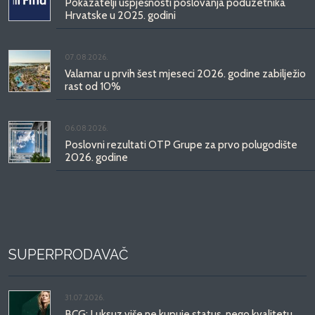
Pokazatelji uspješnosti poslovanja poduzetnika
Hrvatske u 2025. godini
07.08.2026.
Valamar u prvih šest mjeseci 2026. godine zabilježio
rast od 10%
06.08.2026.
Poslovni rezultati OTP Grupe za prvo polugodište
2026. godine
SUPERPRODAVAČ
31.07.2026.
BCG: Luksuz više ne kupuje status, nego kvalitetu,