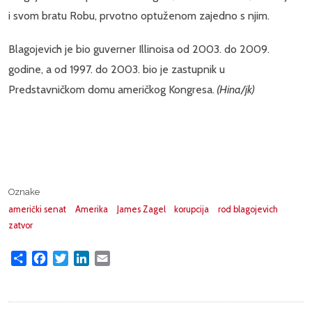
i svom bratu Robu, prvotno optuženom zajedno s njim.
Blagojevich je bio guverner Illinoisa od 2003. do 2009.
godine, a od 1997. do 2003. bio je zastupnik u
Predstavničkom domu američkog Kongresa.
(Hina/jk)
Oznake
američki senat
Amerika
James Zagel
korupcija
rod blagojevich
zatvor
Share
Facebook
Twitter
LinkedIn
Email