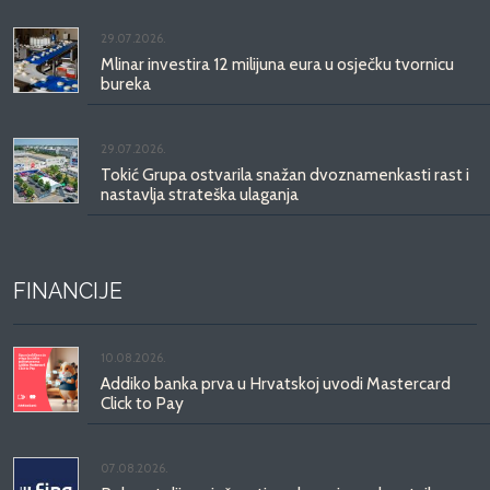
29.07.2026.
Mlinar investira 12 milijuna eura u osječku tvornicu
bureka
29.07.2026.
Tokić Grupa ostvarila snažan dvoznamenkasti rast i
nastavlja strateška ulaganja
FINANCIJE
10.08.2026.
Addiko banka prva u Hrvatskoj uvodi Mastercard
Click to Pay
07.08.2026.