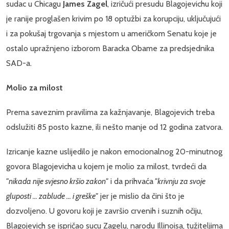
sudac u Chicagu
James Zagel
, izričući presudu Blagojevichu koji
je ranije proglašen krivim po 18 optužbi za korupciju, uključujući
i za pokušaj trgovanja s mjestom u američkom Senatu koje je
ostalo upražnjeno izborom Baracka Obame za predsjednika
SAD-a.
Molio za milost
Prema saveznim pravilima za kažnjavanje, Blagojevich treba
odslužiti 85 posto kazne, ili nešto manje od 12 godina zatvora.
Izricanje kazne uslijedilo je nakon emocionalnog 20-minutnog
govora Blagojevicha u kojem je molio za milost, tvrdeći da
"nikada nije svjesno kršio zakon"
i da prihvaća
"krivnju za svoje
gluposti ... zablude ... i greške"
jer je mislio da čini što je
dozvoljeno. U govoru koji je završio crvenih i suznih očiju,
Blagojevich se ispričao sucu Zagelu, narodu Illinoisa, tužiteljima