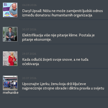
06.08.2026.
Daryl Upsall: Ništa ne može zamijeniti ljudski odnos
između donatora i humanitarnih organizacija
30.07.2026.
Elektrifikacija više nije pitanje klime. Postala je
pitanje ekonomije.
29.07.2026.
Kada odlučiš živjeti svoje snove, a ne tuđa
očekivanja
20.07.2026.
Upoznajte Ljerku, ženu koja drži ključeve
najpreciznije strojne obrade i diktira pravila u svijetu
mehanike