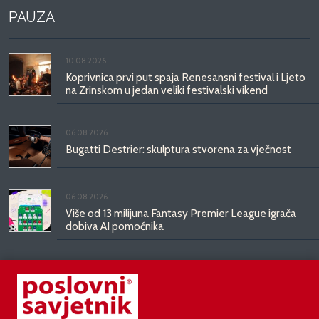
PAUZA
10.08.2026.
Koprivnica prvi put spaja Renesansni festival i Ljeto
na Zrinskom u jedan veliki festivalski vikend
06.08.2026.
Bugatti Destrier: skulptura stvorena za vječnost
06.08.2026.
Više od 13 milijuna Fantasy Premier League igrača
dobiva AI pomoćnika
03.08.2026.
Od doma do doma: IKEA predstavlja
KOMPISHÄNG, kolekciju koja seli s vama