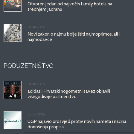
Otvoren jedan od najvećih family hotela na
srednjem Jadranu
01.08.2026.
Novi zakon o najmu bolje štiti najmoprimce, ali i
najmodavce
PODUZETNIŠTVO
01.08.2026.
adidas i Hrvatski nogometni savez objavili
višegodišnje partnerstvo
30.07.2026.
UGP najavio prosvjed protiv novih nameta i načina
donošenja propisa