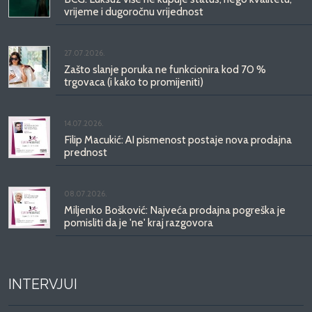
vrijeme i dugoročnu vrijednost
27.07.2026.
Zašto slanje poruka ne funkcionira kod 70 %
trgovaca (i kako to promijeniti)
14.07.2026.
Filip Macukić: AI pismenost postaje nova prodajna
prednost
08.07.2026.
Miljenko Bošković: Najveća prodajna pogreška je
pomisliti da je 'ne' kraj razgovora
INTERVJUI