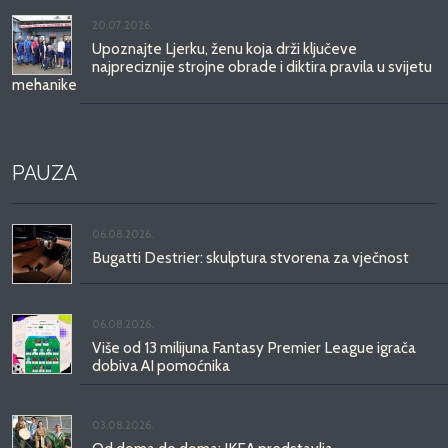
20.07.2026.
Upoznajte Ljerku, ženu koja drži ključeve
najpreciznije strojne obrade i diktira pravila u svijetu
mehanike
PAUZA
06.08.2026.
Bugatti Destrier: skulptura stvorena za vječnost
06.08.2026.
Više od 13 milijuna Fantasy Premier League igrača
dobiva AI pomoćnika
03.08.2026.