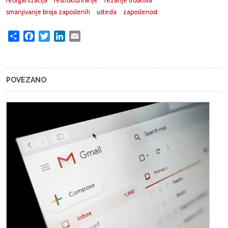
reorganizacija
restrukturiranje
rezanje troškova
smanjivanje broja zaposlenih
ušteda
zaposlenost
Share
Facebook
Twitter
LinkedIn
Email
POVEZANO