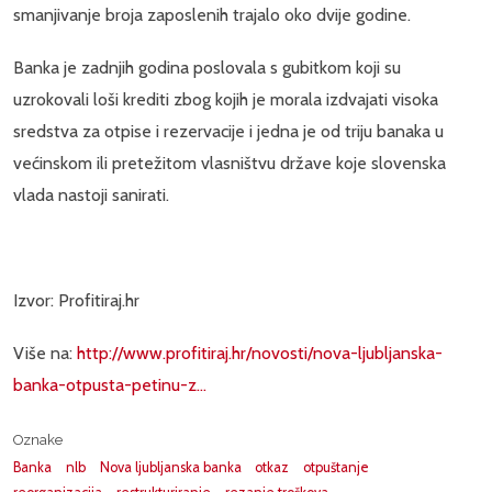
smanjivanje broja zaposlenih trajalo oko dvije godine.
Banka je zadnjih godina poslovala s gubitkom koji su
uzrokovali loši krediti zbog kojih je morala izdvajati visoka
sredstva za otpise i rezervacije i jedna je od triju banaka u
većinskom ili pretežitom vlasništvu države koje slovenska
vlada nastoji sanirati.
Izvor: Profitiraj.hr
Više na:
http://www.profitiraj.hr/novosti/nova-ljubljanska-
banka-otpusta-petinu-z...
Oznake
Banka
nlb
Nova ljubljanska banka
otkaz
otpuštanje