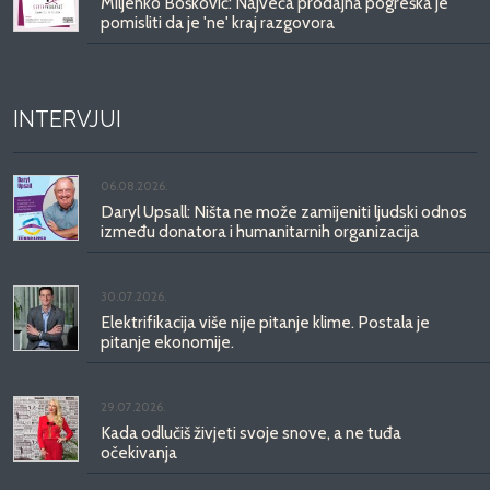
Miljenko Bošković: Najveća prodajna pogreška je
pomisliti da je 'ne' kraj razgovora
INTERVJUI
06.08.2026.
Daryl Upsall: Ništa ne može zamijeniti ljudski odnos
između donatora i humanitarnih organizacija
30.07.2026.
Elektrifikacija više nije pitanje klime. Postala je
pitanje ekonomije.
29.07.2026.
Kada odlučiš živjeti svoje snove, a ne tuđa
očekivanja