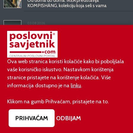
Od doma do doma: IKEA predstavlja
KOMPISHÄNG, kolekciju koja seli s vama
03.08.2026.
Kineski BYD predstavio luksuznu limuzinu veću od
Mercedesove S-klase, obećava domet do 1.000
kilometara
Ova web stranica koristi kolačiće kako bi poboljšala
vaše korisničko iskustvo. Nastavkom korištenja
stranice pristajete na korištenje kolačića. Više
informacija dostupno je na
linku
.
©
poslovni-savjetnik.com član je
Klikom na gumb Prihvaćam, pristajete na to.
Footer menu
O nama
Impressum
Uvjeti korištenja
PRIHVAĆAM
ODBIJAM
Izjava o zaštiti privatnosti