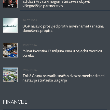
adidas i Hrvatski nogometni savez objavili
višegodišnje partnerstvo
30.07.2026.
UGP najavio prosvjed protiv novih nameta i načina
donošenja propisa
29.07.2026.
Mlinar investira 12 milijuna eura u osječku tvornicu
bureka
29.07.2026.
Tokić Grupa ostvarila snažan dvoznamenkasti rast i
nastavlja strateška ulaganja
FINANCIJE