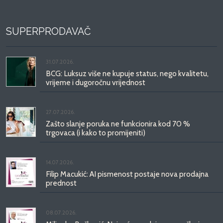
SUPERPRODAVAČ
31.07.2026.
BCG: Luksuz više ne kupuje status, nego kvalitetu,
vrijeme i dugoročnu vrijednost
27.07.2026.
Zašto slanje poruka ne funkcionira kod 70 %
trgovaca (i kako to promijeniti)
14.07.2026.
Filip Macukić: AI pismenost postaje nova prodajna
prednost
08.07.2026.