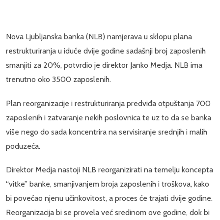
Nova Ljubljanska banka (NLB) namjerava u sklopu plana
restrukturiranja u iduće dvije godine sadašnji broj zaposlenih
smanjiti za 20%, potvrdio je direktor Janko Medja. NLB ima
trenutno oko 3500 zaposlenih.
Plan reorganizacije i restrukturiranja predviđa otpuštanja 700
zaposlenih i zatvaranje nekih poslovnica te uz to da se banka
više nego do sada koncentrira na servisiranje srednjih i malih
poduzeća.
Direktor Medja nastoji NLB reorganizirati na temelju koncepta
“vitke” banke, smanjivanjem broja zaposlenih i troškova, kako
bi povećao njenu učinkovitost, a proces će trajati dvije godine.
Reorganizacija bi se provela već sredinom ove godine, dok bi