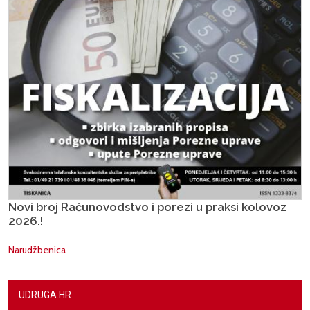
Novi broj Računovodstvo i porezi u praksi kolovoz
2026.!
Narudžbenica
UDRUGA.HR