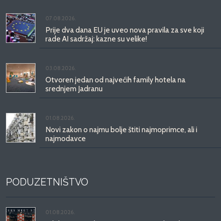
07.08.2026.
Prije dva dana EU je uveo nova pravila za sve koji
rade AI sadržaj: kazne su velike!
03.08.2026.
Otvoren jedan od najvećih family hotela na
srednjem Jadranu
01.08.2026.
Novi zakon o najmu bolje štiti najmoprimce, ali i
najmodavce
PODUZETNIŠTVO
01.08.2026.