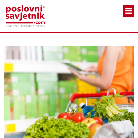
Skoči na glavni sadržaj