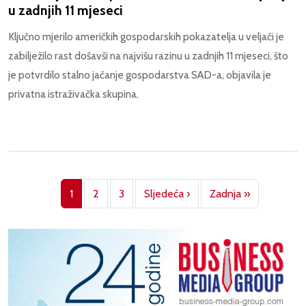
u zadnjih 11 mjeseci
Ključno mjerilo američkih gospodarskih pokazatelja u veljači je
zabilježilo rast došavši na najvišu razinu u zadnjih 11 mjeseci, što
je potvrdilo stalno jačanje gospodarstva SAD-a, objavila je
privatna istraživačka skupina.
Pagination
Next page
Last page
1
2
3
Sljedeća ›
Zadnja »