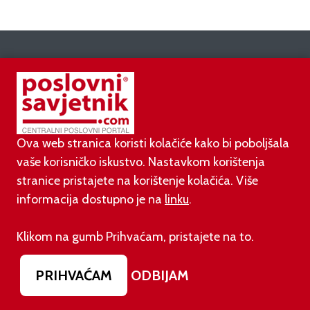
AKTUALNO
03.08.2026.
Otvoren jedan od najvećih family hotela na
Ova web stranica koristi kolačiće kako bi poboljšala
srednjem Jadranu
vaše korisničko iskustvo. Nastavkom korištenja
stranice pristajete na korištenje kolačića. Više
01.08.2026.
informacija dostupno je na
linku
.
Novi zakon o najmu bolje štiti najmoprimce, ali i
najmodavce
Klikom na gumb Prihvaćam, pristajete na to.
31.07.2026.
Domaća vina bez konkurencije: bira ih 90 posto
PRIHVAĆAM
ODBIJAM
hrvatskih potrošača