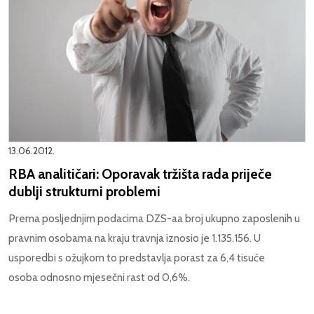
13.06.2012.
RBA analitičari: Oporavak tržišta rada priječe
dublji strukturni problemi
Prema posljednjim podacima DZS-aa broj ukupno zaposlenih u
pravnim osobama na kraju travnja iznosio je 1.135.156. U
usporedbi s ožujkom to predstavlja porast za 6,4 tisuće
osoba odnosno mjesečni rast od 0,6%.