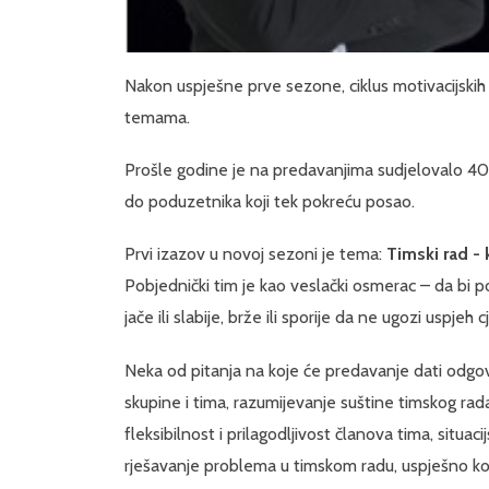
Nakon uspješne prve sezone, ciklus motivacijskih
temama.
Prošle godine je na predavanjima sudjelovalo 40
do poduzetnika koji tek pokreću posao.
Prvi izazov u novoj sezoni je tema:
Timski rad - 
Pobjednički tim je kao veslački osmerac – da bi pob
jače ili slabije, brže ili sporije da ne ugozi uspjeh c
Neka od pitanja na koje će predavanje dati odgovo
skupine i tima, razumijevanje suštine timskog rada 
fleksibilnost i prilagodljivost članova tima, situaci
rješavanje problema u timskom radu, uspješno kom