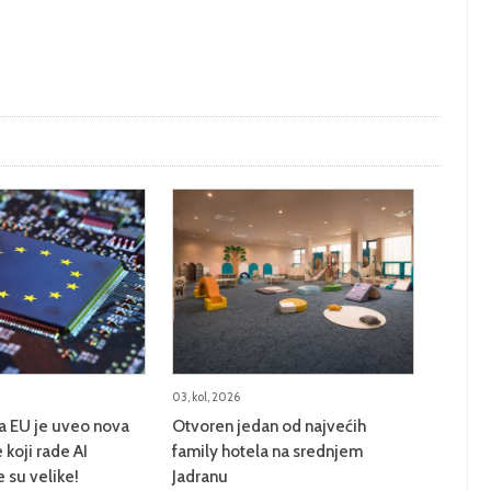
03, kol, 2026
na EU je uveo nova
Otvoren jedan od najvećih
 koji rade AI
family hotela na srednjem
e su velike!
Jadranu