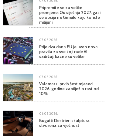
07.08.2026.
Pripremite se za velike
promjene: Od siječnja 2027. gasi
se opcija na Gmailu koju koriste
milijuni
07.08.2026.
Prije dva dana EU je uveo nova
pravila za sve koji rade AI
sadržaj: kazne su velike!
07.08.2026.
Valamar u prvih šest mjeseci
2026. godine zabilježio rast od
10%
06.08.2026.
Bugatti Destrier: skulptura
stvorena za vječnost