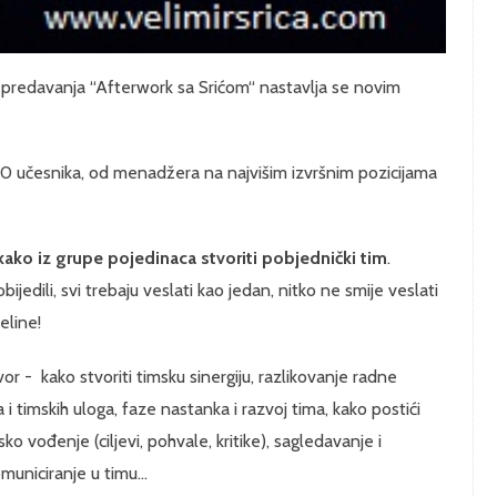
 predavanja “Afterwork sa Srićom“ nastavlja se novim
0 učesnika, od menadžera na najvišim izvršnim pozicijama
kako iz grupe pojedinaca stvoriti pobjednički tim
.
ijedili, svi trebaju veslati kao jedan, nitko ne smije veslati
jeline!
r - kako stvoriti timsku sinergiju, razlikovanje radne
i timskih uloga, faze nastanka i razvoj tima, kako postići
jsko vođenje (ciljevi, pohvale, kritike), sagledavanje i
uniciranje u timu...