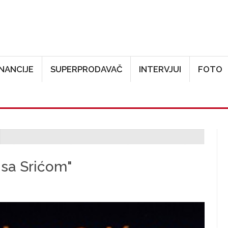
Skoči na glavni sadržaj
INANCIJE
SUPERPRODAVAČ
INTERVJUI
FOTO
 sa Srićom"