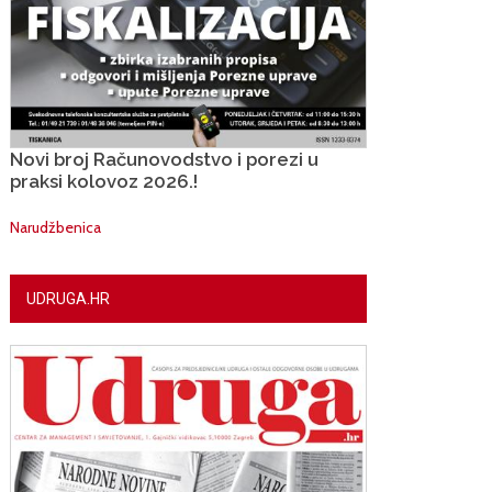
Novi broj Računovodstvo i porezi u
praksi kolovoz 2026.!
Narudžbenica
UDRUGA.HR