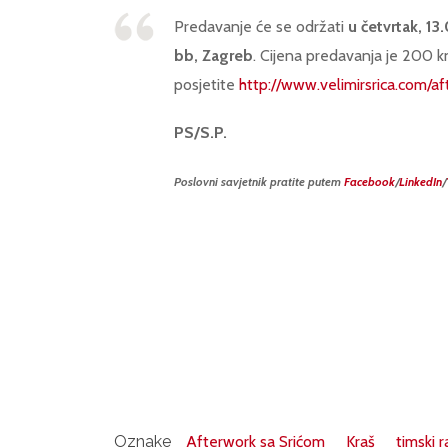
Predavanje će se održati
u četvrtak, 1
bb, Zagreb
. Cijena predavanja je 200 kn
posjetite
http://www.velimirsrica.com/a
PS/S.P.
Poslovni savjetnik pratite putem
Facebook
/
LinkedIn
/
Oznake
Afterwork sa Srićom
Kraš
timski r