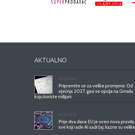
AKTUALNO
07.08.2026.
Pripremite se za velike promjene: Od
siječnja 2027. gasi se opcija na Gmailu
koju koriste milijuni
07.08.2026.
Prije dva dana EU je uveo nova pravila
sve koji rade AI sadržaj: kazne su velike