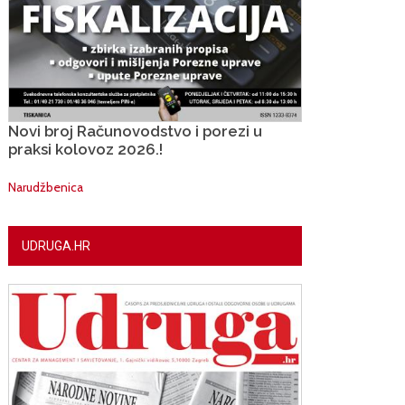
Novi broj Računovodstvo i porezi u
praksi kolovoz 2026.!
Narudžbenica
UDRUGA.HR