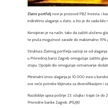
Zlatni portfelj
novi je proizvod PBZ Investa i ka
indirektno ulaganje u zlato, a što je do sada bi
Koncipiran je na način, tako da zaštiti uloženu gl
te pruža mogućnost zarade do maksimalno 15% p
Struktura Zlatnog portfelja sastoji se od ulaganja
u Privrednoj banci Zagreb omogućuje zaštitu glav
stopu. Opcijski dio omogućuje ostvarivanje dodat
Minimalni iznos ulaganja je 10.000 eura u kunskoj
sve veće potrebe klijenata za diversifikacijom i z
Razdoblje upisa počinje 23. ožujka i trajat će do 
Privredne banke Zagreb.
(PS/JK)