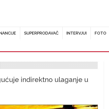
Skoči na glavni sadržaj
INANCIJE
SUPERPRODAVAČ
INTERVJUI
FOTO
ćuje indirektno ulaganje u