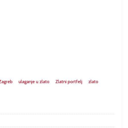
Zagreb
ulaganje u zlato
Zlatni portfelj
zlato