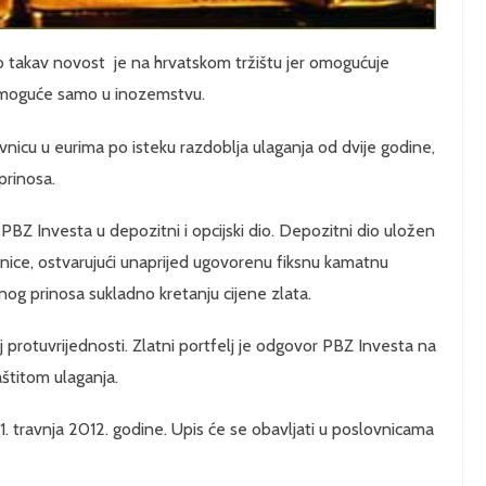
o takav novost je na hrvatskom tržištu jer omogućuje
lo moguće samo u inozemstvu.
avnicu u eurima po isteku razdoblja ulaganja od dvije godine,
rinosa.
 PBZ Investa u depozitni i opcijski dio. Depozitni dio uložen
nice, ostvarujući unaprijed ugovorenu fiksnu kamatnu
nog prinosa sukladno kretanju cijene zlata.
 protuvrijednosti. Zlatni portfelj je odgovor PBZ Investa na
aštitom ulaganja.
21. travnja 2012. godine. Upis će se obavljati u poslovnicama