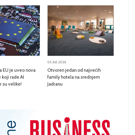
03, kol, 2026
na EU je uveo nova
Otvoren jedan od najvećih
 koji rade AI
family hotela na srednjem
e su velike!
Jadranu