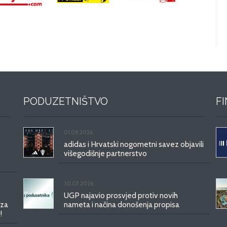
PODUZETNIŠTVO
F
01.08.2026.
adidas i Hrvatski nogometni savez objavili
višegodišnje partnerstvo
30.07.2026.
UGP najavio prosvjed protiv novih
 za
nameta i načina donošenja propisa
!