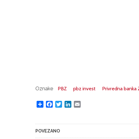
Oznake
PBZ
pbz invest
Privredna banka 
Share
Facebook
Twitter
LinkedIn
Email
POVEZANO