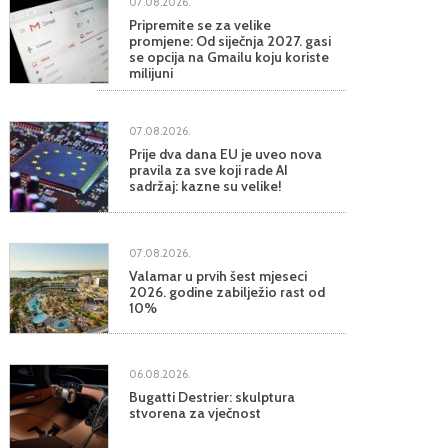
07.08.2026.
Pripremite se za velike
promjene: Od siječnja 2027. gasi
se opcija na Gmailu koju koriste
milijuni
07.08.2026.
Prije dva dana EU je uveo nova
pravila za sve koji rade AI
sadržaj: kazne su velike!
07.08.2026.
Valamar u prvih šest mjeseci
2026. godine zabilježio rast od
10%
06.08.2026.
Bugatti Destrier: skulptura
stvorena za vječnost