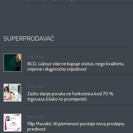
SUPERPRODAVAČ
31.07.2026.
BCG: Luksuz više ne kupuje status, nego kvalitetu,
vrijeme i dugoročnu vrijednost
27.07.2026.
Zašto slanje poruka ne funkcionira kod 70 %
trgovaca (i kako to promijeniti)
14.07.2026.
Filip Macukić: AI pismenost postaje nova prodajna
prednost