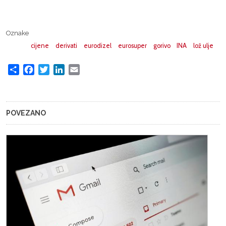
Oznake
cijene
derivati
eurodizel
eurosuper
gorivo
INA
lož ulje
Share
Facebook
Twitter
LinkedIn
Email
POVEZANO