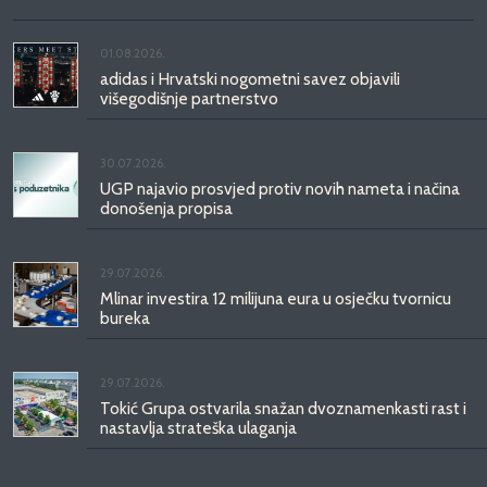
01.08.2026.
adidas i Hrvatski nogometni savez objavili
višegodišnje partnerstvo
30.07.2026.
UGP najavio prosvjed protiv novih nameta i načina
donošenja propisa
29.07.2026.
Mlinar investira 12 milijuna eura u osječku tvornicu
bureka
29.07.2026.
Tokić Grupa ostvarila snažan dvoznamenkasti rast i
nastavlja strateška ulaganja