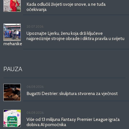
Kada odlučiš živjeti svoje snove, a ne tuđa
očekivanja
20.07.2026.
Upoznajte Ljerku, ženu koja drži ključeve
najpreciznije strojne obrade i diktira pravila u svijetu
mehanike
PAUZA
06.08.2026.
Bugatti Destrier: skulptura stvorena za vječnost
06.08.2026.
Više od 13 milijuna Fantasy Premier League igrača
dobiva AI pomoćnika