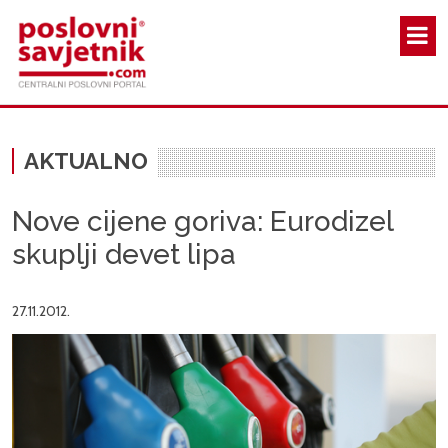
Skoči na glavni sadržaj
AKTUALNO
Nove cijene goriva: Eurodizel
skuplji devet lipa
27.11.2012.