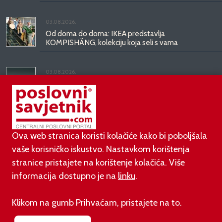
03.08.2026.
Od doma do doma: IKEA predstavlja
KOMPISHÄNG, kolekciju koja seli s vama
03.08.2026.
Kineski BYD predstavio luksuznu limuzinu veću od
Mercedesove S-klase, obećava domet do 1.000
kilometara
Ova web stranica koristi kolačiće kako bi poboljšala
vaše korisničko iskustvo. Nastavkom korištenja
stranice pristajete na korištenje kolačića. Više
informacija dostupno je na
linku
.
©
poslovni-savjetnik.com član je
Klikom na gumb Prihvaćam, pristajete na to.