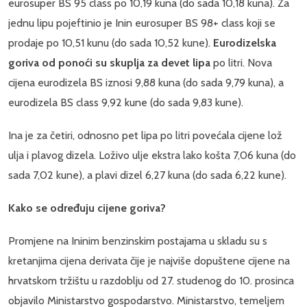
eurosuper BS 95 class po 10,19 kuna (do sada 10,18 kuna). Za
jednu lipu pojeftinio je Inin eurosuper BS 98+ class koji se
prodaje po 10,51 kunu (do sada 10,52 kune).
Eurodizelska
goriva od ponoći su skuplja za devet lipa
po litri. Nova
cijena eurodizela BS iznosi 9,88 kuna (do sada 9,79 kuna), a
eurodizela BS class 9,92 kune (do sada 9,83 kune).
Ina je za četiri, odnosno pet lipa po litri povećala cijene lož
ulja i plavog dizela. Loživo ulje ekstra lako košta 7,06 kuna (do
sada 7,02 kune), a plavi dizel 6,27 kuna (do sada 6,22 kune).
Kako se određuju cijene goriva?
Promjene na Ininim benzinskim postajama u skladu su s
kretanjima cijena derivata čije je najviše dopuštene cijene na
hrvatskom tržištu u razdoblju od 27. studenog do 10. prosinca
objavilo Ministarstvo gospodarstvo. Ministarstvo, temeljem