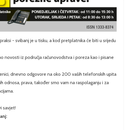
si - svibanj je u tisku, a kod pretplatnika će biti u srijedu
o novosti iz područja računovodstva i poreza kao i pisane
slenici, dnevno odgovore na oko 200 vaših telefonskih upita
dnih odnosa, prava, također smo vam na raspolaganju i za
cijama.
i savjet!
anj: