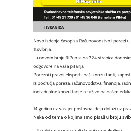
Novo izdanje časopisa Računovodstvo i porezi u prak
11.svibnja.
I u novom broju RiPup-a na 224 stranica donosim
odgovore na vaša pitanja.
Porezni i pravni eksperti, naši konzultanti, zapo
iz područja poreza, računovodstva, financija, ra
individualne konzultacije te uživo na našim eduka
14 godina uz vas, jer poslovna ideja dolazi uz prav
Neka od tema o kojima smo pisali u broju svib