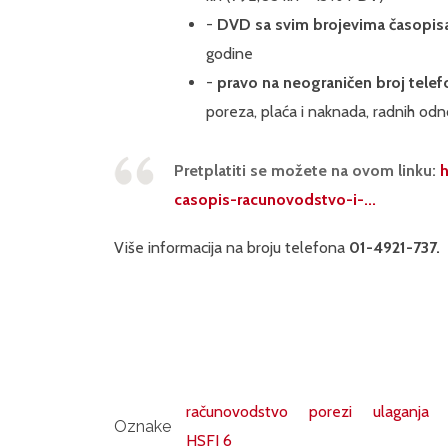
-
DVD sa svim brojevima časopis
godine
-
pravo na neograničen broj telef
poreza, plaća i naknada, radnih odn
Pretplatiti se možete na ovom linku:
h
casopis-racunovodstvo-i-...
Više informacija na broju telefona
01-4921-737.
računovodstvo
porezi
ulaganja
Oznake
HSFI 6