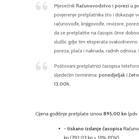
Mjesečnik
Računovodstvo i porezi u p
povjerenje pretplatnika što i dokazuje ve
računovođe, knjigovođe, revizore, porezn
da se pretplatite na časopis čime dobiv
službi, gdje tim eksperata svakodnevno 
poreza, plaća i naknada, radnih odnosa,
Poštovani pretplatnici časopisa telefon
sljedećim terminima:
ponedjeljak i četv
13.00h.
Cijena godišnje pretplate iznosi
895,00 kn
(pdv 
- tiskano izdanje časopisa
Računov
kn (792,03 kn + 13% PDV)