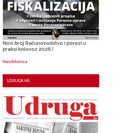
Novi broj Računovodstvo i porezi u
praksi kolovoz 2026.!
Narudžbenica
UDRUGA.HR