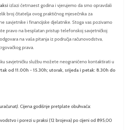
raksi
izlazi četrnaest godina i vjerujemo da smo opravdali
lik broj čitatelja ovog praktičnog mjesečnika za
e savjetnike i financijske djelatnike. Stoga vas pozivamo
ate pravo na besplatan pristup telefonskoj savjetničkoj
odgovara na vaša pitanja iz područja računovodstva,
 trgovačkog prava.
sku savjetničku službu možete neograničeno kontaktirati u
rtak od 11.00h - 15.30h; utorak, srijeda i petak: 8.30h do
uračunat
).
Cijena godišnje pretplate obuhvaća:
odstvo i porezi u praksi (12 brojeva) po cijeni od 895,00