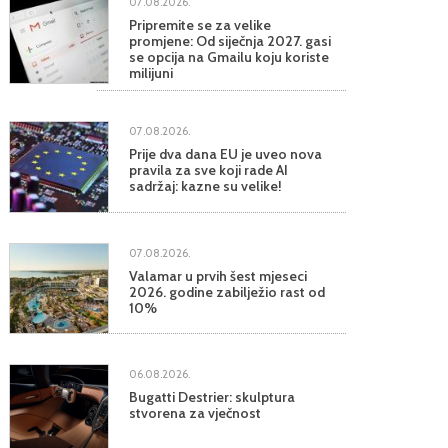
07.08.2026.
Pripremite se za velike
promjene: Od siječnja 2027. gasi
se opcija na Gmailu koju koriste
milijuni
07.08.2026.
Prije dva dana EU je uveo nova
pravila za sve koji rade AI
sadržaj: kazne su velike!
07.08.2026.
Valamar u prvih šest mjeseci
2026. godine zabilježio rast od
10%
06.08.2026.
Bugatti Destrier: skulptura
stvorena za vječnost