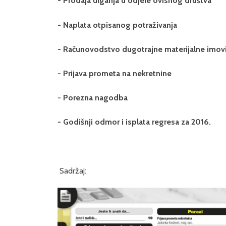
- Prodaja ulganja u odjele ovisnog društva
- Naplata otpisanog potraživanja
- Računovodstvo dugotrajne materijalne imov
- Prijava prometa na nekretnine
- Porezna nagodba
- Godišnji odmor i isplata regresa za 2016.
Sadržaj: