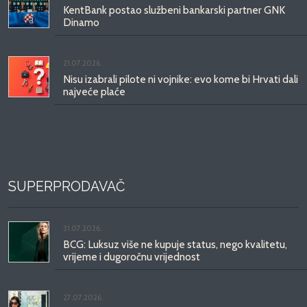
KentBank postao službeni bankarski partner GNK
Dinamo
21.07.2026.
Nisu izabrali pilote ni vojnike: evo kome bi Hrvati dali
najveće plaće
SUPERPRODAVAČ
31.07.2026.
BCG: Luksuz više ne kupuje status, nego kvalitetu,
vrijeme i dugoročnu vrijednost
27.07.2026.