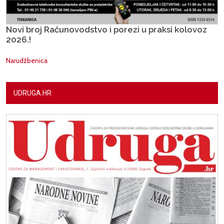
Novi broj Računovodstvo i porezi u praksi kolovoz
2026.!
Narudžbenica
UDRUGA.HR