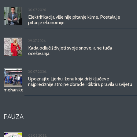
30.07.2026.
Elektrifikacija više nije pitanje klime. Postala je
pitanje ekonomije.
29.07.2026.
Kada odlučiš živjeti svoje snove, a ne tuđa
očekivanja
20.07.2026.
Upoznajte Ljerku, ženu koja drži ključeve
najpreciznije strojne obrade i diktira pravila u svijetu
mehanike
PAUZA
06.08.2026.