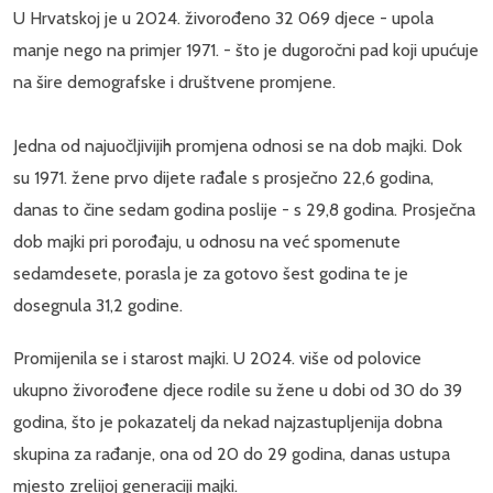
U Hrvatskoj je u 2024. živorođeno 32 069 djece - upola
manje nego na primjer 1971. - što je dugoročni pad koji upućuje
na šire demografske i društvene promjene.
Jedna od najuočljivijih promjena odnosi se na dob majki. Dok
su 1971. žene prvo dijete rađale s prosječno 22,6 godina,
danas to čine sedam godina poslije - s 29,8 godina. Prosječna
dob majki pri porođaju, u odnosu na već spomenute
sedamdesete, porasla je za gotovo šest godina te je
dosegnula 31,2 godine.
Promijenila se i starost majki. U 2024. više od polovice
ukupno živorođene djece rodile su žene u dobi od 30 do 39
godina, što je pokazatelj da nekad najzastupljenija dobna
skupina za rađanje, ona od 20 do 29 godina, danas ustupa
mjesto zrelijoj generaciji majki.