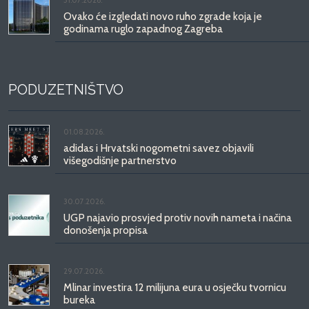
Ovako će izgledati novo ruho zgrade koja je
godinama ruglo zapadnog Zagreba
PODUZETNIŠTVO
01.08.2026.
adidas i Hrvatski nogometni savez objavili
višegodišnje partnerstvo
30.07.2026.
UGP najavio prosvjed protiv novih nameta i načina
donošenja propisa
29.07.2026.
Mlinar investira 12 milijuna eura u osječku tvornicu
bureka