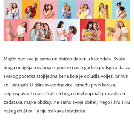
Majčin dan sve je samo ne običan datum u kalendaru. Svaka
druga nedjelja u svibnju iz godine nas u godinu podsjeća da iza
svakog početka stoji jedna žena koja je odlučila voljeti, brinuti
se i ustrajati. U tišini svakodnevice, između prvih koraka,
neprospavanih noći, školskih briga i bezbroj malih, nevidljivih
zadataka, majke oblikuju ne samo svoje obitelji nego i širu sliku
našeg društva - a nju oslikava i statistika.