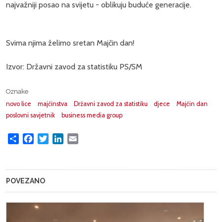
najvažniji posao na svijetu - oblikuju buduće generacije.
Svima njima želimo sretan Majčin dan!
Izvor: Državni zavod za statistiku PS/SM
Oznake
novo lice
majčinstva
Državni zavod za statistiku
djece
Majčin dan
poslovni savjetnik
business media group
Share
Facebook
Twitter
LinkedIn
Email
POVEZANO