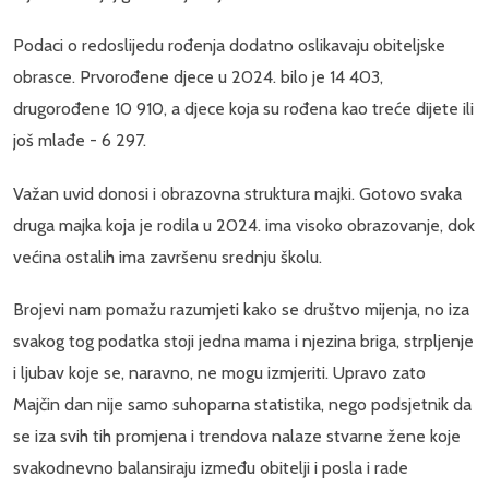
Podaci o redoslijedu rođenja dodatno oslikavaju obiteljske
obrasce. Prvorođene djece u 2024. bilo je 14 403,
drugorođene 10 910, a djece koja su rođena kao treće dijete ili
još mlađe - 6 297.
Važan uvid donosi i obrazovna struktura majki. Gotovo svaka
druga majka koja je rodila u 2024. ima visoko obrazovanje, dok
većina ostalih ima završenu srednju školu.
Brojevi nam pomažu razumjeti kako se društvo mijenja, no iza
svakog tog podatka stoji jedna mama i njezina briga, strpljenje
i ljubav koje se, naravno, ne mogu izmjeriti. Upravo zato
Majčin dan nije samo suhoparna statistika, nego podsjetnik da
se iza svih tih promjena i trendova nalaze stvarne žene koje
svakodnevno balansiraju između obitelji i posla i rade