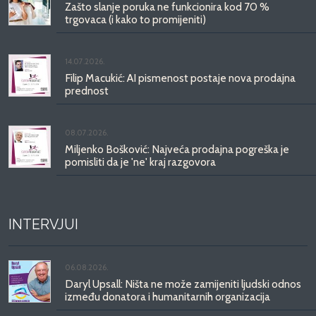
Zašto slanje poruka ne funkcionira kod 70 %
trgovaca (i kako to promijeniti)
14.07.2026.
Filip Macukić: AI pismenost postaje nova prodajna
prednost
08.07.2026.
Miljenko Bošković: Najveća prodajna pogreška je
pomisliti da je 'ne' kraj razgovora
INTERVJUI
06.08.2026.
Daryl Upsall: Ništa ne može zamijeniti ljudski odnos
između donatora i humanitarnih organizacija