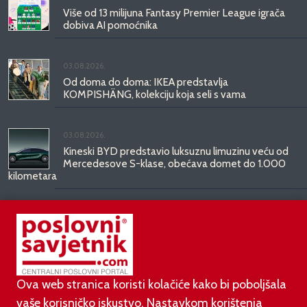
Više od 13 milijuna Fantasy Premier League igrača
dobiva AI pomoćnika
03.08.2026.
Od doma do doma: IKEA predstavlja
KOMPISHÄNG, kolekciju koja seli s vama
03.08.2026.
Kineski BYD predstavio luksuznu limuzinu veću od
Mercedesove S-klase, obećava domet do 1.000
kilometara
31.07.2026.
Najbrži studentski bolidi svijeta stižu u Mičevec
Ova web stranica koristi kolačiće kako bi poboljšala
vaše korisničko iskustvo. Nastavkom korištenja