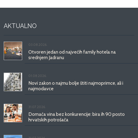
AKTUALNO
03.08.2026.
Otvoren jedan od najvećih family hotela na
srednjem Jadranu
01.08.2026.
Novi zakon o najmu bolje štiti najmoprimce, ali i
najmodavce
31.07.2026.
Domaća vina bez konkurencije: bira ih 90 posto
hrvatskih potrošača
31.07.2026.