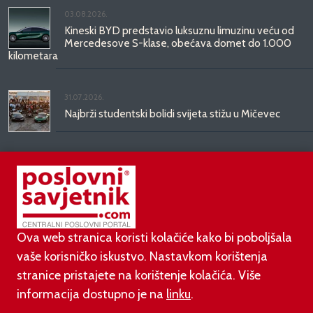
03.08.2026.
Kineski BYD predstavio luksuznu limuzinu veću od
Mercedesove S-klase, obećava domet do 1.000
kilometara
31.07.2026.
Najbrži studentski bolidi svijeta stižu u Mičevec
29.07.2026.
Divote Cosmetics predstavlja Hince: novo poglavlje
korejske ljepote stiže u Hrvatsku
Ova web stranica koristi kolačiće kako bi poboljšala
vaše korisničko iskustvo. Nastavkom korištenja
stranice pristajete na korištenje kolačića. Više
informacija dostupno je na
linku
.