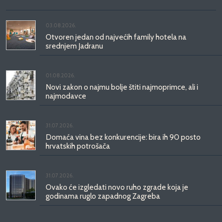
03.08.2026.
Otvoren jedan od najvećih family hotela na
srednjem Jadranu
01.08.2026.
Novi zakon o najmu bolje štiti najmoprimce, ali i
najmodavce
31.07.2026.
Domaća vina bez konkurencije: bira ih 90 posto
hrvatskih potrošača
31.07.2026.
Ovako će izgledati novo ruho zgrade koja je
godinama ruglo zapadnog Zagreba