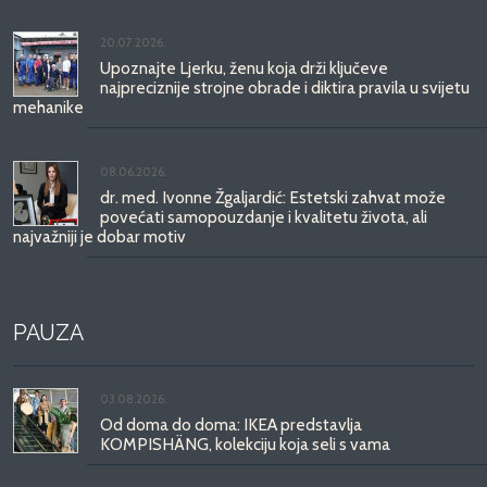
20.07.2026.
Upoznajte Ljerku, ženu koja drži ključeve
najpreciznije strojne obrade i diktira pravila u svijetu
mehanike
08.06.2026.
dr. med. Ivonne Žgaljardić: Estetski zahvat može
povećati samopouzdanje i kvalitetu života, ali
najvažniji je dobar motiv
PAUZA
03.08.2026.
Od doma do doma: IKEA predstavlja
KOMPISHÄNG, kolekciju koja seli s vama