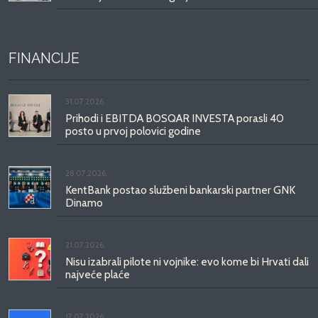
FINANCIJE
31.07.2026.
Prihodi i EBITDA BOSQAR INVESTA porasli 40
posto u prvoj polovici godine
28.07.2026.
KentBank postao službeni bankarski partner GNK
Dinamo
21.07.2026.
Nisu izabrali pilote ni vojnike: evo kome bi Hrvati dali
najveće plaće
17.07.2026.