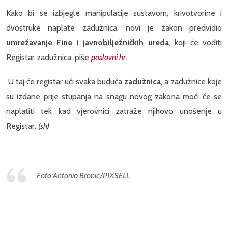
Kako bi se izbjegle manipulacije sustavom, krivotvorine i
dvostruke naplate zadužnica, novi je zakon predvidio
umrežavanje Fine i javnobilježničkih ureda
, koji će voditi
Registar zadužnica, piše
poslovni.hr
.
U taj će registar ući svaka buduća
zadužnica
, a zadužnice koje
su izdane prije stupanja na snagu novog zakona moći će se
naplatiti tek kad vjerovnici zatraže njihovo unošenje u
Registar.
(sh)
Foto:
Antonio Bronic/PIXSELL