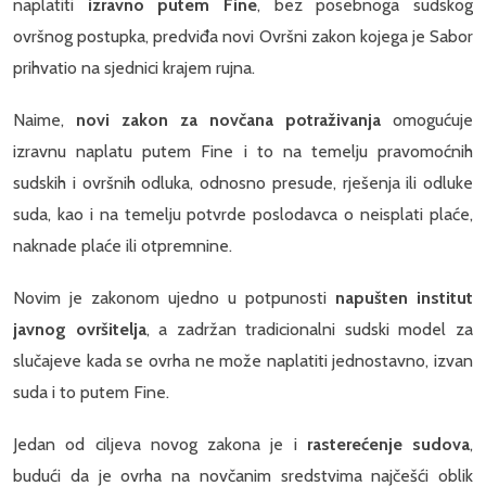
naplatiti
izravno putem Fine
, bez posebnoga sudskog
ovršnog postupka, predviđa novi Ovršni zakon kojega je Sabor
prihvatio na sjednici krajem rujna.
Naime,
novi zakon za novčana potraživanja
omogućuje
izravnu naplatu putem Fine i to na temelju pravomoćnih
sudskih i ovršnih odluka, odnosno presude, rješenja ili odluke
suda, kao i na temelju potvrde poslodavca o neisplati plaće,
naknade plaće ili otpremnine.
Novim je zakonom ujedno u potpunosti
napušten institut
javnog ovršitelja
, a zadržan tradicionalni sudski model za
slučajeve kada se ovrha ne može naplatiti jednostavno, izvan
suda i to putem Fine.
Jedan od ciljeva novog zakona je i
rasterećenje sudova
,
budući da je ovrha na novčanim sredstvima najčešći oblik