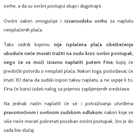
ovrhe, a da su ovršni postupci skupi i dugotrajni.
Ovršni zakon omogućuje i
izvansudsku ovrhu
za naplatu
neisplaćenih plaća.
Tako radnik kojemu
nije isplaćena plaća obeštećenje
ubuduće neće morati tražiti na sudu kroz ovršni postupak,
nego će se moći izravno naplatiti putem Fine
, kojoj će
predočiti potvrdu o neisplati plaća. Nakon toga, poslodavac će
imati 30 dana da sudski ospori takvu naplatu, a ne uspije li to,
Fina će banci izdati nalog za prijenos zaplijenjenih sredstava.
Na jednak način naplatit će se i potraživanja utvrđena
pravomoćnom i ovršnom sudskom odlukom
, nakon koje se
više neće morati pokretati poseban ovršni postupak, što je do
sada bio slučaj.