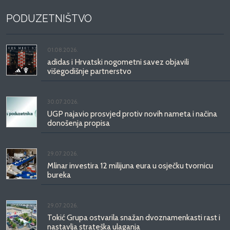
PODUZETNIŠTVO
01.08.2026.
adidas i Hrvatski nogometni savez objavili
višegodišnje partnerstvo
30.07.2026.
UGP najavio prosvjed protiv novih nameta i načina
donošenja propisa
29.07.2026.
Mlinar investira 12 milijuna eura u osječku tvornicu
bureka
29.07.2026.
Tokić Grupa ostvarila snažan dvoznamenkasti rast i
nastavlja strateška ulaganja