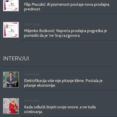
Filip Macukić: AI pismenost postaje nova prodajna
prednost
08.07.2026.
Miljenko Bošković: Najveća prodajna pogreška je
pomisliti da je 'ne' kraj razgovora
INTERVJUI
30.07.2026.
Elektrifikacija više nije pitanje klime. Postala je
pitanje ekonomije.
29.07.2026.
Kada odlučiš živjeti svoje snove, a ne tuđa
očekivanja