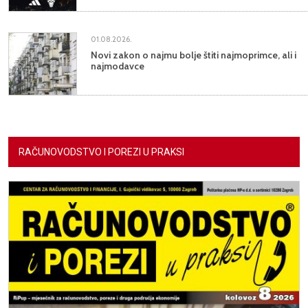
01.08.2026.
Novi zakon o najmu bolje štiti najmoprimce, ali i
najmodavce
RAČUNOVODSTVO I POREZI U PRAKSI