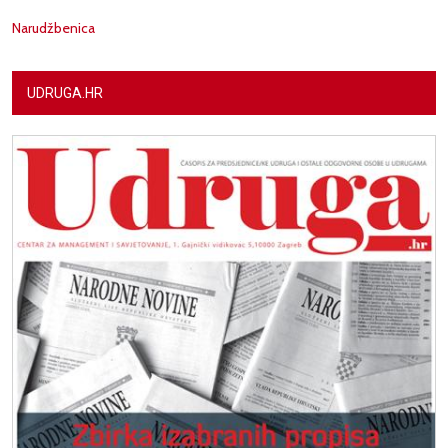
Narudžbenica
UDRUGA.HR