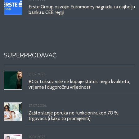
Erste Group osvojio Euromoney nagradu za najbolju
banku u CEE regiji
SUPERPRODAVAČ
31.07.2026.
BCG: Luksuz više ne kupuje status, nego kvalitetu,
vrijeme i dugoročnu vrijednost
27.07.2026.
Zašto slanje poruka ne funkcionira kod 70 %
trgovaca (i kako to promijeniti)
14.07.2026.