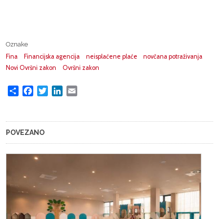
Oznake
Fina
Financijska agencija
neisplaćene plaće
novčana potraživanja
Novi Ovršni zakon
Ovršni zakon
Share
Facebook
Twitter
LinkedIn
Email
POVEZANO