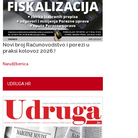
Novi broj Računovodstvo i porezi u
praksi kolovoz 2026.!
Narudžbenica
UDRUGA.HR