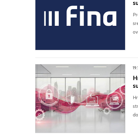
su
Pr
sr
ov
19
Hr
s
Hr
st
do