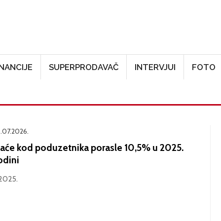
Skoči na glavni sadržaj
INANCIJE
SUPERPRODAVAČ
INTERVJUI
FOTO
.07.2026.
laće kod poduzetnika porasle 10,5% u 2025.
odini
2025.