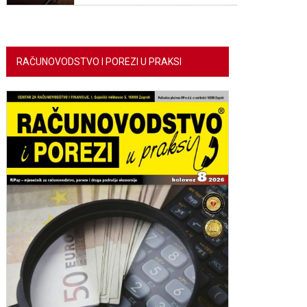
RAČUNOVODSTVO I POREZI U PRAKSI