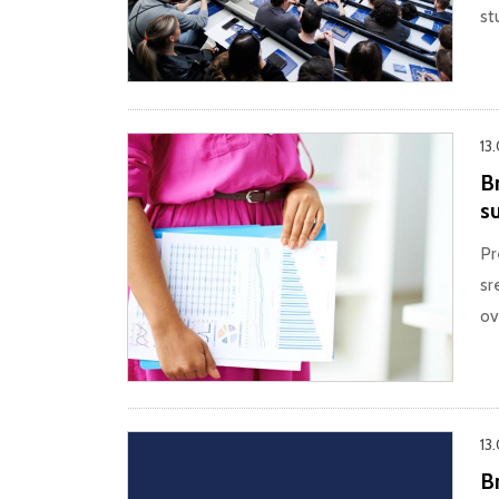
st
13
B
s
Pr
sr
ov
13
B