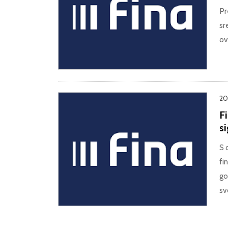
Pr
sr
ov
20
F
s
S 
fi
go
sv