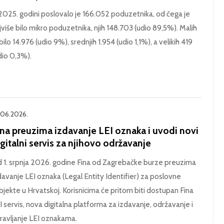
2025. godini poslovalo je 166.052 poduzetnika, od čega je
jviše bilo mikro poduzetnika, njih 148.703 (udio 89,5%). Malih
 bilo 14.976 (udio 9%), srednjih 1.954 (udio 1,1%), a velikih 419
dio 0,3%).
.06.2026.
ina preuzima izdavanje LEI oznaka i uvodi novi
gitalni servis za njihovo održavanje
 1. srpnja 2026. godine Fina od Zagrebačke burze preuzima
davanje LEI oznaka (Legal Entity Identifier) za poslovne
bjekte u Hrvatskoj. Korisnicima će pritom biti dostupan Fina
I servis, nova digitalna platforma za izdavanje, održavanje i
ravljanje LEI oznakama.