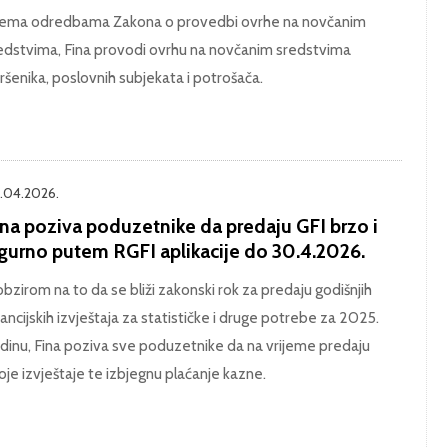
ema odredbama Zakona o provedbi ovrhe na novčanim
edstvima, Fina provodi ovrhu na novčanim sredstvima
ršenika, poslovnih subjekata i potrošača.
.04.2026.
ina poziva poduzetnike da predaju GFI brzo i
igurno putem RGFI aplikacije do 30.4.2026.
obzirom na to da se bliži zakonski rok za predaju godišnjih
nancijskih izvještaja za statističke i druge potrebe za 2025.
dinu, Fina poziva sve poduzetnike da na vrijeme predaju
oje izvještaje te izbjegnu plaćanje kazne.