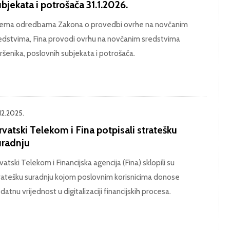
bjekata i potrošača 31.1.2026.
ema odredbama Zakona o provedbi ovrhe na novčanim
edstvima, Fina provodi ovrhu na novčanim sredstvima
ršenika, poslovnih subjekata i potrošača.
.12.2025.
vatski Telekom i Fina potpisali stratešku
uradnju
vatski Telekom i Financijska agencija (Fina) sklopili su
ratešku suradnju kojom poslovnim korisnicima donose
datnu vrijednost u digitalizaciji financijskih procesa.