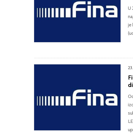
U 
na
je
(u
23
F
di
Od
iz
su
LE
up