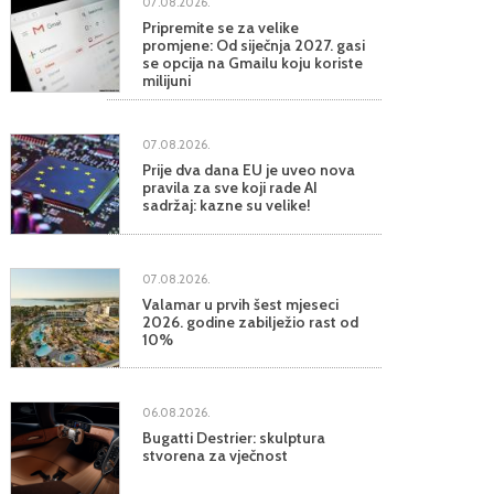
07.08.2026.
Pripremite se za velike
promjene: Od siječnja 2027. gasi
se opcija na Gmailu koju koriste
milijuni
07.08.2026.
Prije dva dana EU je uveo nova
pravila za sve koji rade AI
sadržaj: kazne su velike!
07.08.2026.
Valamar u prvih šest mjeseci
2026. godine zabilježio rast od
10%
06.08.2026.
Bugatti Destrier: skulptura
stvorena za vječnost