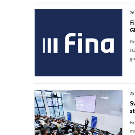
26
F
G
Fi
ra
go
25
S
s
Fi
mo