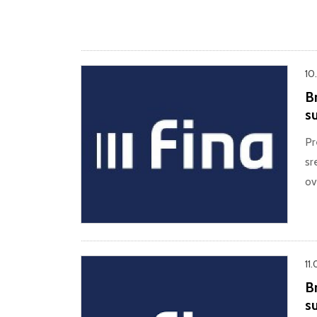
10
B
su
Pr
sr
ov
11
B
s