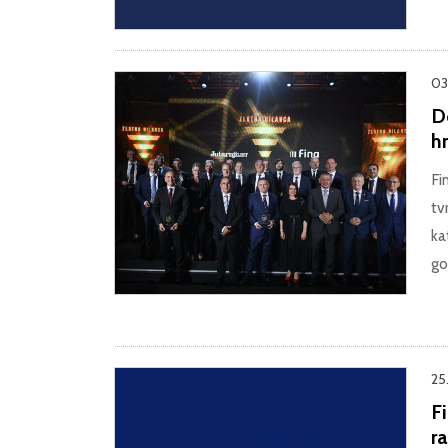
03
D
h
Fi
tv
ka
go
25
Fi
ra