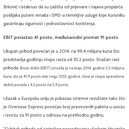
Brković i istaknuo da su zaštita od prijevare i najava prispijeća
pošiljaka putem emaila i SMS-a temeljne usluge koje korisniku
garantiraju sigurnost i jednostavnost korištenja.
EBIT porastao 41 posto, međunarodni promet 91 posto
Ukupan prihod povećan je u 2014. na 99,4 milijuna kuna što
predstavlja godišnju stopu rasta od 10,2 posto. Snažan rast
prihoda.
Bruto dobit (EBIT) iznosila je na kraju 2014. godine 5,5 milijuna
kuna, što je 41,9 posto više nego 2013. godine, čime je stopa operativne
dobiti porasla s 4,5 posto na 5,9 posto.
Ulazak u Europsku uniju je pokazao iznimne rezultate tako što
je Overseas Express povećao broj prevezenih paketa u uvozu
i izvozu za 91 posto u odnosu na prethodnu godinu.
"Gubitak prihoda od carinskog posredovanja ulaskom Hrvatske