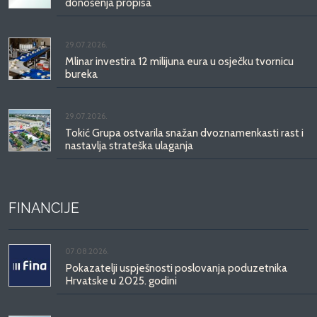
donošenja propisa
29.07.2026.
Mlinar investira 12 milijuna eura u osječku tvornicu
bureka
29.07.2026.
Tokić Grupa ostvarila snažan dvoznamenkasti rast i
nastavlja strateška ulaganja
FINANCIJE
07.08.2026.
Pokazatelji uspješnosti poslovanja poduzetnika
Hrvatske u 2025. godini