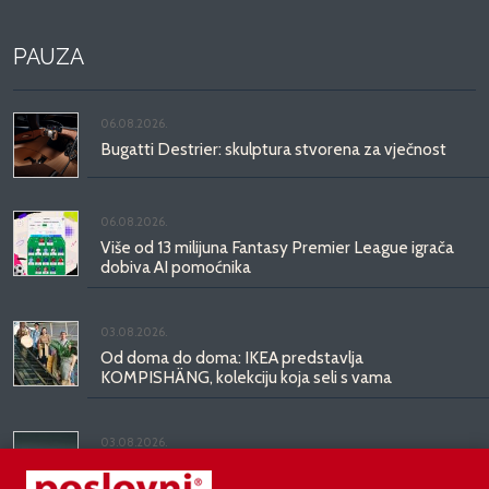
PAUZA
06.08.2026.
Bugatti Destrier: skulptura stvorena za vječnost
06.08.2026.
Više od 13 milijuna Fantasy Premier League igrača
dobiva AI pomoćnika
03.08.2026.
Od doma do doma: IKEA predstavlja
KOMPISHÄNG, kolekciju koja seli s vama
03.08.2026.
Kineski BYD predstavio luksuznu limuzinu veću od
Mercedesove S-klase, obećava domet do 1.000