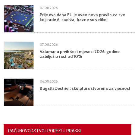
07.08.2026.
Prije dva dana EU je uveo nova pravila za sve
koji rade AI sadržaj: kazne su velike!
07.08.2026.
Valamar u prvih šest mjeseci 2026. godine
zabilježio rast od 10%
06.08.2026.
Bugatti Destrier: skulptura stvorena za vječnost
RAČUNOVODSTVO I POREZI U PRAKSI