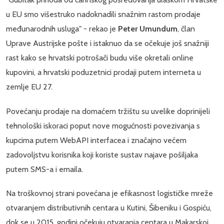
u EU smo višestruko nadoknadili snažnim rastom prodaje
međunarodnih usluga" - rekao je
Peter Umundum
, član
Uprave Austrijske pošte i istaknuo da se očekuje još snažniji
rast kako se hrvatski potrošači budu više okretali online
kupovini, a hrvatski poduzetnici prodaji putem interneta u
zemlje EU 27.
Povećanju prodaje na domaćem tržištu su uvelike doprinijeli
tehnološki iskoraci poput nove mogućnosti povezivanja s
kupcima putem WebAPI interfacea i značajno većem
zadovoljstvu korisnika koji koriste sustav najave pošiljaka
putem SMS-a i emaila.
Na troškovnoj strani povećana je efikasnost logističke mreže
otvaranjem distributivnih centara u Kutini, Šibeniku i Gospiću,
dok se u 2015. godini očekuju otvaranja centara u Makarskoj,