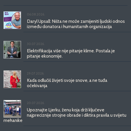
06.08.2026.
Daryl Upsall: Ništa ne može zamijeniti ljudski odnos
između donatora i humanitarnih organizacija
30.07.2026.
Elektrifikacija više nije pitanje klime. Postala je
pitanje ekonomije.
29.07.2026.
Kada odlučiš živjeti svoje snove, a ne tuđa
očekivanja
20.07.2026.
Upoznajte Ljerku, ženu koja drži ključeve
najpreciznije strojne obrade i diktira pravila u svijetu
mehanike