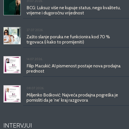
31.07.2026.
BCG: Luksuz više ne kupuje status, nego kvalitetu,
vrijeme i dugoročnu vrijednost
27.07.2026.
Zašto slanje poruka ne funkcionira kod 70 %
trgovaca (i kako to promijeniti)
14.07.2026.
Filip Macukić: AI pismenost postaje nova prodajna
prednost
08.07.2026.
Miljenko Bošković: Najveća prodajna pogreška je
pomisliti da je 'ne' kraj razgovora
INTERVJUI