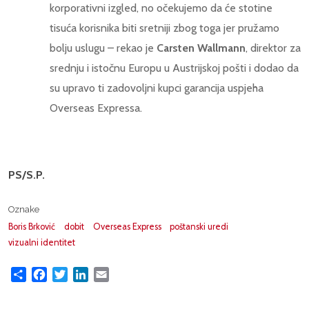
korporativni izgled, no očekujemo da će stotine
tisuća korisnika biti sretniji zbog toga jer pružamo
bolju uslugu – rekao je
Carsten Wallmann
, direktor za
srednju i istočnu Europu u Austrijskoj pošti i dodao da
su upravo ti zadovoljni kupci garancija uspjeha
Overseas Expressa.
PS/S.P.
Oznake
Boris Brković
dobit
Overseas Express
poštanski uredi
vizualni identitet
Share
Facebook
Twitter
LinkedIn
Email