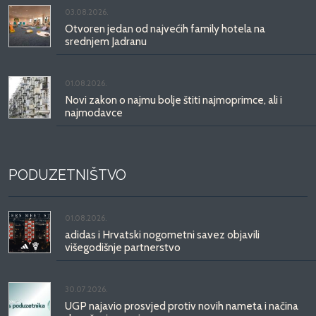
03.08.2026.
Otvoren jedan od najvećih family hotela na
srednjem Jadranu
01.08.2026.
Novi zakon o najmu bolje štiti najmoprimce, ali i
najmodavce
PODUZETNIŠTVO
01.08.2026.
adidas i Hrvatski nogometni savez objavili
višegodišnje partnerstvo
30.07.2026.
UGP najavio prosvjed protiv novih nameta i načina