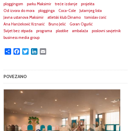
ploggingom
parku Maksimir
treće izdanje
projekta
Od izvora do mora
plogginga
Coca-Cole
Jutarnjeg lista
Javna ustanova Maksimir
atletski klub Dinamo
tomislav ćorić
Ana Hanžeković Krznarić
Bruno Jelić
Goran Ogurlić
Svijet bez otpada
programa
plastike
ambalaža
poslovni savjetnik
business media group
Share
Facebook
Twitter
LinkedIn
Email
POVEZANO