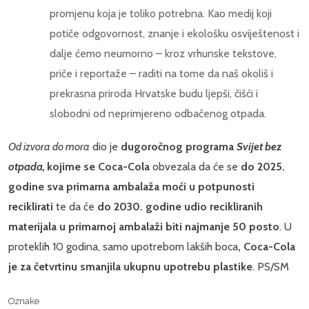
promjenu koja je toliko potrebna. Kao medij koji
potiče odgovornost, znanje i ekološku osviještenost i
dalje ćemo neumorno – kroz vrhunske tekstove,
priče i reportaže – raditi na tome da naš okoliš i
prekrasna priroda Hrvatske budu ljepši, čišći i
slobodni od neprimjereno odbačenog otpada.
Od izvora do mora
dio je
dugoročnog programa
Svijet bez
otpada,
kojime se Coca-Cola
obvezala da će se
do 2025.
godine sva primarna ambalaža moći u potpunosti
reciklirati
te da će
do 2030. godine udio recikliranih
materijala u primarnoj ambalaži biti najmanje 50 posto
. U
proteklih 10 godina, samo upotrebom lakših boca
, Coca-Cola
je za četvrtinu smanjila ukupnu upotrebu plastike
. PS/SM
Oznake