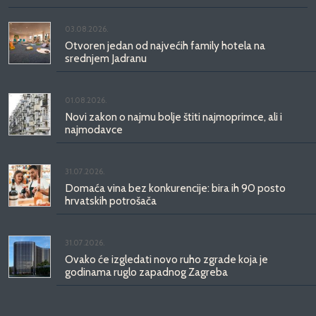
03.08.2026.
Otvoren jedan od najvećih family hotela na
srednjem Jadranu
01.08.2026.
Novi zakon o najmu bolje štiti najmoprimce, ali i
najmodavce
31.07.2026.
Domaća vina bez konkurencije: bira ih 90 posto
hrvatskih potrošača
31.07.2026.
Ovako će izgledati novo ruho zgrade koja je
godinama ruglo zapadnog Zagreba