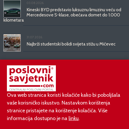
03.08.2026.
Kineski BYD predstavio luksuznu limuzinu veću od
Mercedesove S-klase, obećava domet do 1.000
kilometara
31.07.2026.
Najbrži studentski bolidi svijeta stižu u Mičevec
29.07.2026.
Divote Cosmetics predstavlja Hince: novo poglavlje
korejske ljepote stiže u Hrvatsku
Ova web stranica koristi kolačiće kako bi poboljšala
vaše korisničko iskustvo. Nastavkom korištenja
stranice pristajete na korištenje kolačića. Više
informacija dostupno je na
linku
.
©
poslovni-savjetnik.com član je