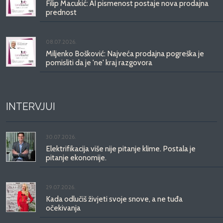
Filip Macukić: AI pismenost postaje nova prodajna
prednost
08.07.2026.
Miljenko Bošković: Najveća prodajna pogreška je
pomisliti da je 'ne' kraj razgovora
INTERVJUI
30.07.2026.
Elektrifikacija više nije pitanje klime. Postala je
pitanje ekonomije.
29.07.2026.
Kada odlučiš živjeti svoje snove, a ne tuđa
očekivanja