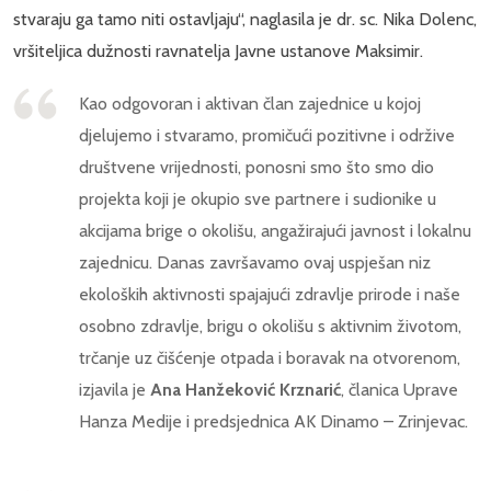
stvaraju ga tamo niti ostavljaju“, naglasila je dr. sc. Nika Dolenc,
vršiteljica dužnosti ravnatelja Javne ustanove Maksimir.
Kao odgovoran i aktivan član zajednice u kojoj
djelujemo i stvaramo, promičući pozitivne i održive
društvene vrijednosti, ponosni smo što smo dio
projekta koji je okupio sve partnere i sudionike u
akcijama brige o okolišu, angažirajući javnost i lokalnu
zajednicu. Danas završavamo ovaj uspješan niz
ekoloških aktivnosti spajajući zdravlje prirode i naše
osobno zdravlje, brigu o okolišu s aktivnim životom,
trčanje uz čišćenje otpada i boravak na otvorenom,
izjavila je
Ana Hanžeković Krznarić
, članica Uprave
Hanza Medije i predsjednica AK Dinamo – Zrinjevac.