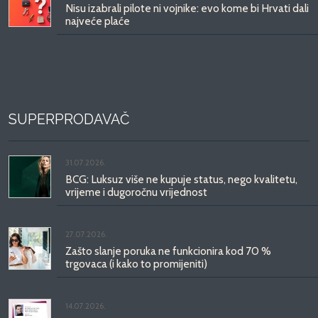
Nisu izabrali pilote ni vojnike: evo kome bi Hrvati dali
najveće plaće
SUPERPRODAVAČ
31.07.2026.
BCG: Luksuz više ne kupuje status, nego kvalitetu,
vrijeme i dugoročnu vrijednost
27.07.2026.
Zašto slanje poruka ne funkcionira kod 70 %
trgovaca (i kako to promijeniti)
14.07.2026.