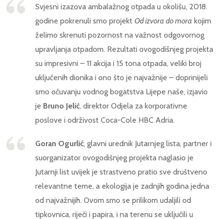
Svjesni izazova ambalažnog otpada u okolišu, 2018.
godine pokrenuli smo projekt
Od izvora do mora
kojim
želimo skrenuti pozornost na važnost odgovornog
upravljanja otpadom. Rezultati ovogodišnjeg projekta
su impresivni – 11 akcija i 15 tona otpada, veliki broj
uključenih dionika i ono što je najvažnije – doprinijeli
smo očuvanju vodnog bogatstva Lijepe naše, izjavio
je
Bruno Jelić
, direktor Odjela za korporativne
poslove i održivost Coca-Cole HBC Adria.
Goran Ogurlić
, glavni urednik Jutarnjeg lista, partner i
suorganizator ovogodišnjeg projekta naglasio je
Jutarnji list uvijek je strastveno pratio sve društveno
relevantne teme, a ekologija je zadnjih godina jedna
od najvažnijih. Ovom smo se prilikom udaljili od
tipkovnica, riječi i papira, i na terenu se uključili u