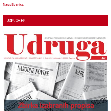
Narudžbenica
UDRUGA.HR