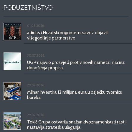
PODUZETNIŠTVO
01.08.2026.
adidas i Hrvatski nogometni savez objavili
višegodišnje partnerstvo
30.07.2026.
UGP najavio prosvjed protiv novih nameta i načina
donošenja propisa
29.07.2026.
Mlinar investira 12 milijuna eura u osječku tvornicu
bureka
29.07.2026.
Tokić Grupa ostvarila snažan dvoznamenkasti rast i
nastavlja strateška ulaganja