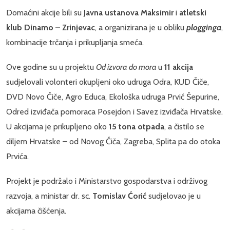
Domaćini akcije bili su
Javna ustanova Maksimir
i
atletski
klub Dinamo – Zrinjevac
, a organizirana je u obliku
plogginga
,
kombinacije trčanja i prikupljanja smeća.
Ove godine su u projektu
Od izvora do mora
u
11 akcija
sudjelovali volonteri okupljeni oko udruga Odra, KUD Čiče,
DVD Novo Čiče, Agro Educa, Ekološka udruga Prvić Šepurine,
Odred izviđača pomoraca Posejdon i Savez izviđača Hrvatske.
U akcijama je prikupljeno oko
15 tona otpada
, a čistilo se
diljem Hrvatske – od Novog Čiča, Zagreba, Splita pa do otoka
Prvića.
Projekt je podržalo i Ministarstvo gospodarstva i održivog
razvoja, a ministar dr. sc.
Tomislav Ćorić
sudjelovao je u
akcijama čišćenja.