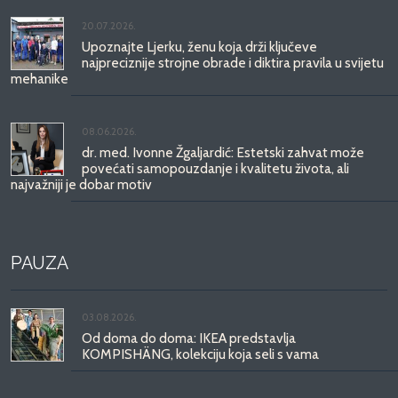
20.07.2026.
Upoznajte Ljerku, ženu koja drži ključeve
najpreciznije strojne obrade i diktira pravila u svijetu
mehanike
08.06.2026.
dr. med. Ivonne Žgaljardić: Estetski zahvat može
povećati samopouzdanje i kvalitetu života, ali
najvažniji je dobar motiv
PAUZA
03.08.2026.
Od doma do doma: IKEA predstavlja
KOMPISHÄNG, kolekciju koja seli s vama