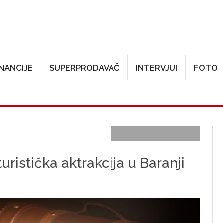
Skoči na glavni sadržaj
INANCIJE
SUPERPRODAVAČ
INTERVJUI
FOTO
ristička aktrakcija u Baranji