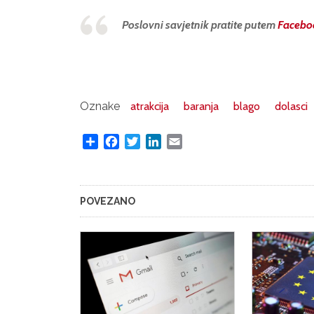
Poslovni savjetnik pratite putem
Facebo
Oznake
atrakcija
baranja
blago
dolasci
Share
Facebook
Twitter
LinkedIn
Email
POVEZANO