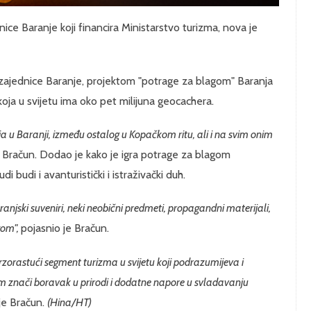
dnice Baranje koji financira Ministarstvo turizma, nova je
 zajednice Baranje, projektom "potrage za blagom" Baranja
koja u svijetu ima oko pet milijuna geocachera.
ija u Baranji, između ostalog u Kopačkom ritu, ali i na svim onim
e Bračun. Dodao je kako je igra potrage za blagom
judi budi i avanturistički i istraživački duh.
ranjski suveniri, neki neobični predmeti, propagandni materijali,
gom",
pojasnio je Bračun.
orastući segment turizma u svijetu koji podrazumijeva i
m znači boravak u prirodi i dodatne napore u svladavanju
 je Bračun.
(Hina/HT)