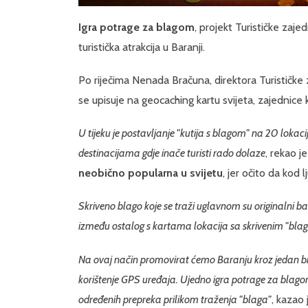
Igra potrage za blagom
, projekt Turističke zaje
turistička atrakcija u Baranji.
Po riječima Nenada Bračuna, direktora Turističke
se upisuje na geocaching kartu svijeta, zajednice 
U tijeku je postavljanje "kutija s blagom" na 20 lokac
destinacijama gdje inače turisti rado dolaze
, rekao j
neobično popularna u svijetu
, jer očito da kod l
Skriveno blago koje se traži uglavnom su originalni ba
između ostalog s kartama lokacija sa skrivenim "bla
Na ovaj način promovirat ćemo Baranju kroz jedan brz
korištenje GPS uređaja. Ujedno igra potrage za blago
određenih prepreka prilikom traženja "blaga"
, kazao