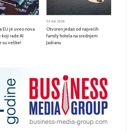
03, kol, 2026
na EU je uveo nova
Otvoren jedan od najvećih
 koji rade AI
family hotela na srednjem
e su velike!
Jadranu