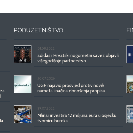
PODUZETNIŠTVO
F
01.08.2026.
adidas i Hrvatski nogometni savez objavili
višegodišnje partnerstvo
30.07.2026.
UGP najavio prosvjed protiv novih
 za
nameta i načina donošenja propisa
!
29.07.2026.
Mlinar investira 12 milijuna eura u osječku
la
tvornicu bureka