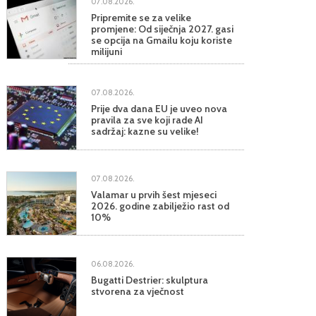
07.08.2026.
Pripremite se za velike
promjene: Od siječnja 2027. gasi
se opcija na Gmailu koju koriste
milijuni
07.08.2026.
Prije dva dana EU je uveo nova
pravila za sve koji rade AI
sadržaj: kazne su velike!
07.08.2026.
Valamar u prvih šest mjeseci
2026. godine zabilježio rast od
10%
06.08.2026.
Bugatti Destrier: skulptura
stvorena za vječnost