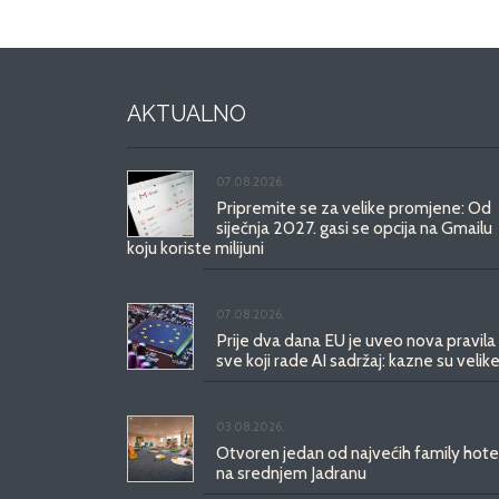
AKTUALNO
07.08.2026.
Pripremite se za velike promjene: Od
siječnja 2027. gasi se opcija na Gmailu
koju koriste milijuni
07.08.2026.
Prije dva dana EU je uveo nova pravila
sve koji rade AI sadržaj: kazne su velike
03.08.2026.
Otvoren jedan od najvećih family hote
na srednjem Jadranu