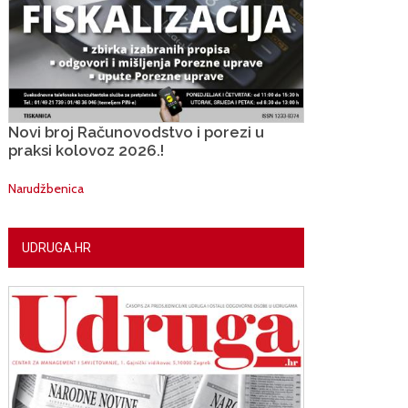
Novi broj Računovodstvo i porezi u
praksi kolovoz 2026.!
Narudžbenica
UDRUGA.HR