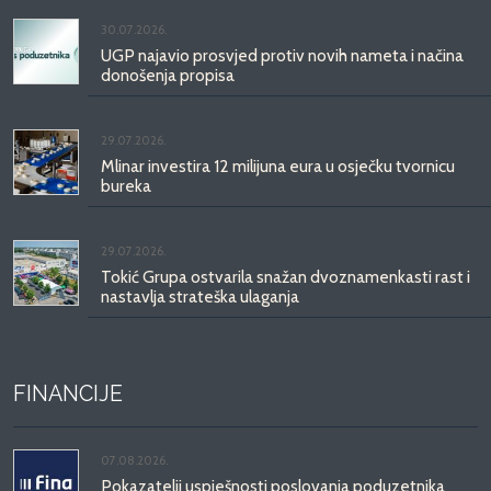
30.07.2026.
UGP najavio prosvjed protiv novih nameta i načina
donošenja propisa
29.07.2026.
Mlinar investira 12 milijuna eura u osječku tvornicu
bureka
29.07.2026.
Tokić Grupa ostvarila snažan dvoznamenkasti rast i
nastavlja strateška ulaganja
FINANCIJE
07.08.2026.
Pokazatelji uspješnosti poslovanja poduzetnika