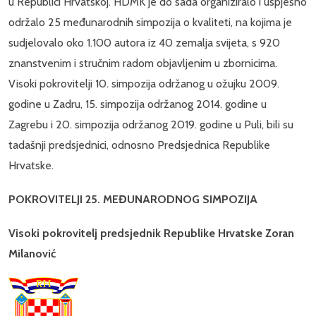
u Republici Hrvatskoj. HDMK je do sada organiziralo i uspješno
održalo 25 međunarodnih simpozija o kvaliteti, na kojima je
sudjelovalo oko 1.100 autora iz 40 zemalja svijeta, s 920
znanstvenim i stručnim radom objavljenim u zbornicima.
Visoki pokrovitelji 10. simpozija održanog u ožujku 2009.
godine u Zadru, 15. simpozija održanog 2014. godine u
Zagrebu i 20. simpozija održanog 2019. godine u Puli, bili su
tadašnji predsjednici, odnosno Predsjednica Republike
Hrvatske.
POKROVITELJI 25. MEĐUNARODNOG SIMPOZIJA
Visoki pokrovitelj predsjednik Republike Hrvatske Zoran
Milanović