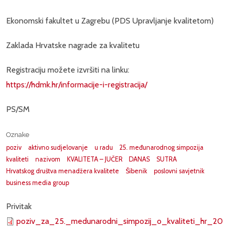
Ekonomski fakultet u Zagrebu (PDS Upravljanje kvalitetom)
Zaklada Hrvatske nagrade za kvalitetu
Registraciju možete izvršiti na linku:
https://hdmk.hr/informacije-i-registracija/
PS/SM
Oznake
poziv
aktivno sudjelovanje
u radu
25. međunarodnog simpozija
kvaliteti
nazivom
KVALITETA – JUČER
DANAS
SUTRA
Hrvatskog društva menadžera kvalitete
Šibenik
poslovni savjetnik
business media group
Privitak
poziv_za_25._medunarodni_simpozij_o_kvaliteti_hr_202