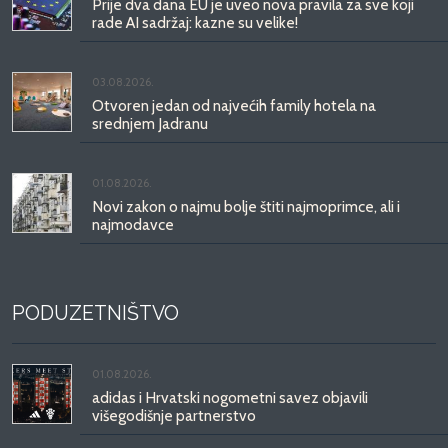
Prije dva dana EU je uveo nova pravila za sve koji
rade AI sadržaj: kazne su velike!
03.08.2026.
Otvoren jedan od najvećih family hotela na
srednjem Jadranu
01.08.2026.
Novi zakon o najmu bolje štiti najmoprimce, ali i
najmodavce
PODUZETNIŠTVO
01.08.2026.
adidas i Hrvatski nogometni savez objavili
višegodišnje partnerstvo