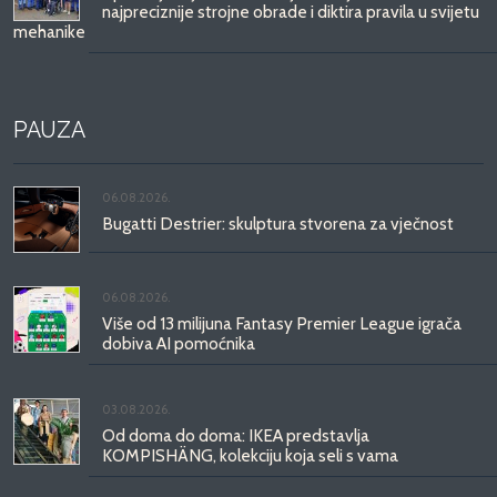
najpreciznije strojne obrade i diktira pravila u svijetu
mehanike
PAUZA
06.08.2026.
Bugatti Destrier: skulptura stvorena za vječnost
06.08.2026.
Više od 13 milijuna Fantasy Premier League igrača
dobiva AI pomoćnika
03.08.2026.
Od doma do doma: IKEA predstavlja
KOMPISHÄNG, kolekciju koja seli s vama