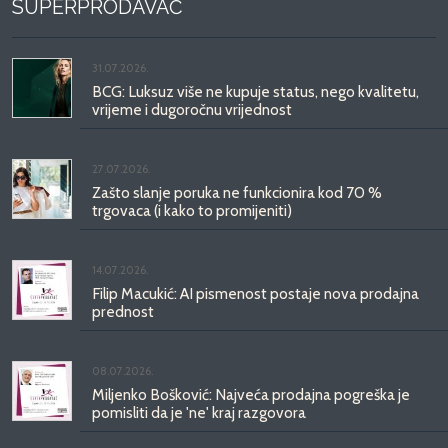
SUPERPRODAVAČ
31.07.2026.
BCG: Luksuz više ne kupuje status, nego kvalitetu,
vrijeme i dugoročnu vrijednost
27.07.2026.
Zašto slanje poruka ne funkcionira kod 70 %
trgovaca (i kako to promijeniti)
14.07.2026.
Filip Macukić: AI pismenost postaje nova prodajna
prednost
08.07.2026.
Miljenko Bošković: Najveća prodajna pogreška je
pomisliti da je 'ne' kraj razgovora