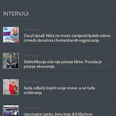
INTERVJUI
06.08.2026.
Daryl Upsall: Ništa ne može zamijeniti ljudski odnos
između donatora i humanitarnih organizacija
30.07.2026.
Elektrifikacija više nije pitanje klime. Postala je
pitanje ekonomije.
29.07.2026.
Kada odlučiš živjeti svoje snove, a ne tuđa
očekivanja
20.07.2026.
Upoznajte Ljerku, ženu koja drži ključeve