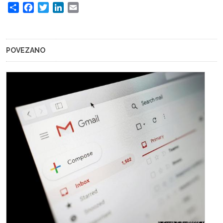
Share
Facebook
Twitter
LinkedIn
Email
POVEZANO