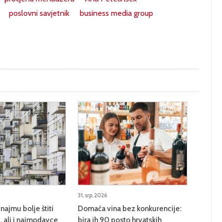
poslovni savjetnik
business media group
31, srp, 2026
najmu bolje štiti
Domaća vina bez konkurencije:
 ali i najmodavce
bira ih 90 posto hrvatskih