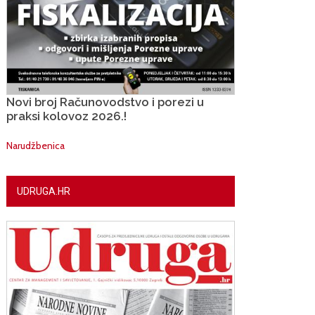
Novi broj Računovodstvo i porezi u
praksi kolovoz 2026.!
Narudžbenica
UDRUGA.HR