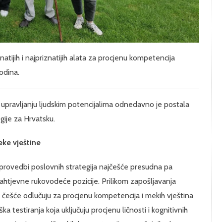
tijih i najpriznatijih alata za procjenu kompetencija
odina.
 upravljanju ljudskim potencijalima odnedavno je postala
gije za Hrvatsku.
eke vještine
provedbi poslovnih strategija najčešće presudna pa
ahtjevne rukovodeće pozicije. Prilikom zapošljavanja
 češće odlučuju za procjenu kompetencija i mekih vještina
ška testiranja koja uključuju procjenu ličnosti i kognitivnih