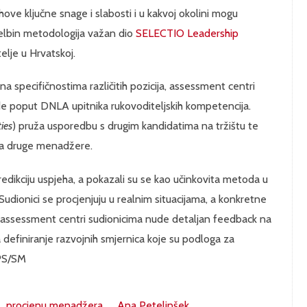
ove ključne snage i slabosti i u kakvoj okolini mogu
 Belbin metodologija važan dio
SELECTIO Leadership
elje u Hrvatskoj.
a specifičnostima različitih pozicija, assessment centri
 poput DNLA upitnika rukovoditeljskih kompetencija.
ies
) pruža usporedbu s drugim kandidatima na tržištu te
a druge menadžere.
edikciju uspjeha, a pokazali su se kao učinkovita metoda u
Sudionici se procjenjuju u realnim situacijama, a konkretne
 assessment centri sudionicima nude detaljan feedback na
a definiranje razvojnih smjernica koje su podloga za
 PS/SM
procjenu menadžera
Ana Petelinšek