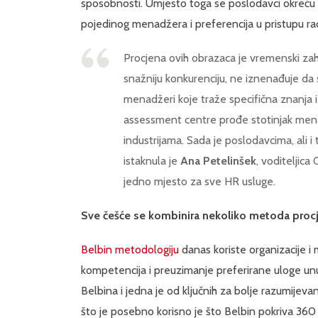
sposobnosti. Umjesto toga se poslodavci okreću
pojedinog menadžera i preferencija u pristupu ra
Procjena ovih obrazaca je vremenski zahtj
snažniju konkurenciju, ne iznenađuje da s
menadžeri koje traže specifična znanja 
assessment centre prođe stotinjak menadž
industrijama. Sada je poslodavcima, ali 
istaknula je
Ana Petelinšek
, voditeljic
jedno mjesto za sve HR usluge.
Sve češće se kombinira nekoliko metoda pro
Belbin metodologiju
danas koriste organizacije i m
kompetencija i preuzimanje preferirane uloge unut
Belbina i jedna je od ključnih za bolje razumijeva
što je posebno korisno je što Belbin pokriva 360