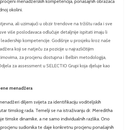
 procjeni menadžerskih kompetencija, ponašajnih obrazaca
dnoj okolini.
evna, ali uzimajući u obzir trendove na tržištu rada i sve
ve više poslodavaca odlučuje detaljnije ispitati imaju li
i leadership kompetencije. Godišnje u prosjeku kroz naše
era koji se natječu za pozicije u najrazličitijim
i timovima, za procjenu dostupna i Belbin metodologija,
a Odjela za assessment u SELECTIO Grupi koja djeluje kao
cjene menadžera
enadžeri diljem svijeta za identifikaciju voditeljskih
ar timskog rada. Temelji se na istraživanju dr. Mereditha
nje timske dinamike, a ne samo individualnih razlika. Ono
 procjenu sudionika te daje konkretnu procjenu ponašajnih