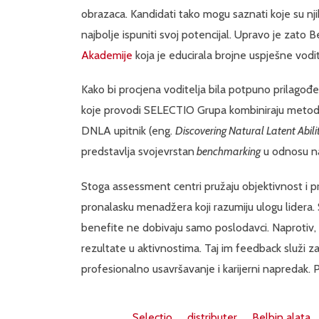
obrazaca. Kandidati tako mogu saznati koje su njih
najbolje ispuniti svoj potencijal. Upravo je zato
Akademije
koja je educirala brojne uspješne vodit
Kako bi procjena voditelja bila potpuno prilagođen
koje provodi SELECTIO Grupa kombiniraju metode
DNLA upitnik (eng.
Discovering Natural Latent Abilit
predstavlja svojevrstan
benchmarking
u odnosu n
Stoga assessment centri pružaju objektivnost i pr
pronalasku menadžera koji razumiju ulogu lidera. 
benefite ne dobivaju samo poslodavci. Naprotiv,
rezultate u aktivnostima. Taj im feedback služi z
profesionalno usavršavanje i karijerni napredak.
Selectio
distributer
Belbin alata