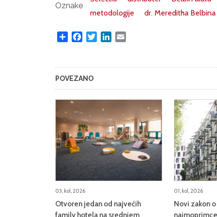
Oznake
metodologije
dr. Mereditha Belbina
Share
Facebook
Twitter
LinkedIn
Email
POVEZANO
03, kol, 2026
01, kol, 2026
Otvoren jedan od najvećih
Novi zakon o 
family hotela na srednjem
najmoprimce,