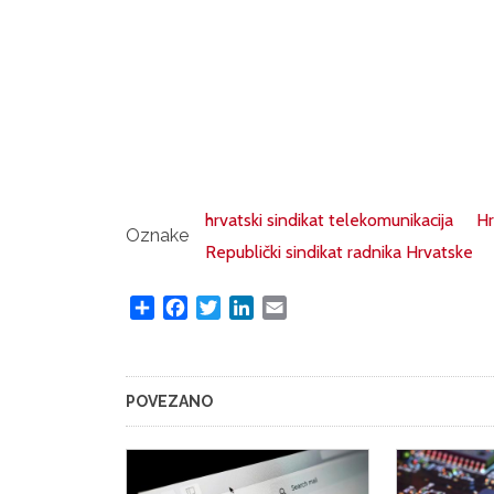
hrvatski sindikat telekomunikacija
Hr
Oznake
Republički sindikat radnika Hrvatske
Share
Facebook
Twitter
LinkedIn
Email
POVEZANO