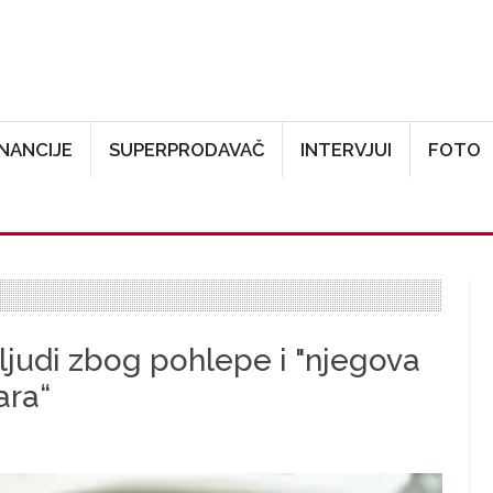
Skoči na glavni sadržaj
INANCIJE
SUPERPRODAVAČ
INTERVJUI
FOTO
 ljudi zbog pohlepe i "njegova
ara“