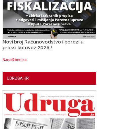
Novi broj Računovodstvo i porezi u
praksi kolovoz 2026.!
Narudžbenica
UDRUGA.HR