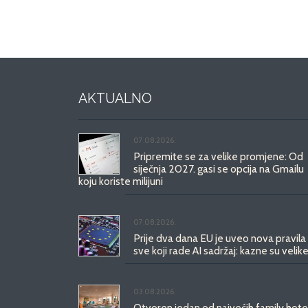
AKTUALNO
07.08.2026.
Pripremite se za velike promjene: Od
siječnja 2027. gasi se opcija na Gmailu
koju koriste milijuni
07.08.2026.
Prije dva dana EU je uveo nova pravila
sve koji rade AI sadržaj: kazne su velike
03.08.2026.
Otvoren jedan od najvećih family hote