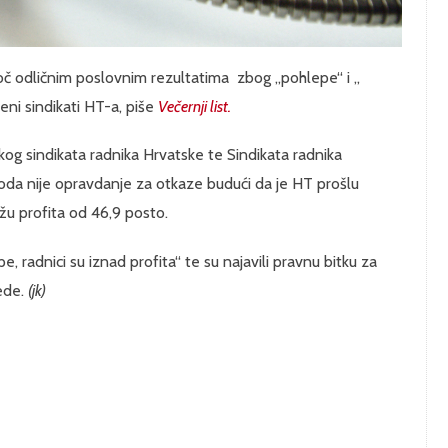
oč odličnim poslovnim rezultatima zbog „pohlepe“ i „
eni sindikati HT-a, piše
Večernji list.
kog sindikata radnika Hrvatske te Sindikata radnika
hoda nije opravdanje za otkaze budući da je HT prošlu
ržu profita od 46,9 posto.
e, radnici su iznad profita“ te su najavili pravnu bitku za
jede.
(jk)