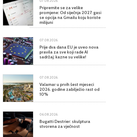
07.08.2026.
Pripremite se za velike
promjene: Od siječnja 2027. gasi
se opcija na Gmailu koju koriste
milijuni
07.08.2026.
Prije dva dana EU je uveo nova
pravila za sve koji rade AI
sadržaj: kazne su velike!
07.08.2026.
Valamar u prvih šest mjeseci
2026. godine zabilježio rast od
10%
06.08.2026.
Bugatti Destrier: skulptura
stvorena za vječnost