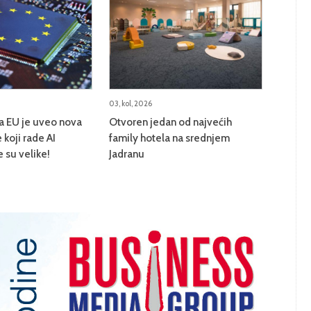
03, kol, 2026
na EU je uveo nova
Otvoren jedan od najvećih
 koji rade AI
family hotela na srednjem
e su velike!
Jadranu