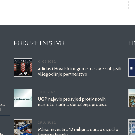
PODUZETNIŠTVO
F
01.08.2026.
adidas i Hrvatski nogometni savez objavili
višegodišnje partnerstvo
30.07.2026.
UGP najavio prosvjed protiv novih
 za
nameta i načina donošenja propisa
!
29.07.2026.
Mlinar investira 12 milijuna eura u osječku
la
tvornicu bureka