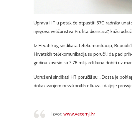
Uprava HT u petak će otpustiti 370 radnika unat
njegova veličanstva Profita dioničara“, kažu udruž
Iz Hrvatskog sindikata telekomunikacija, Republič
Hrvatskih telekomunikacija su poručili da pad pri
godinu završio sa 3,78 milijardi kuna dobiti uz ma
Udruženi sindikati HT poručili su: „Dosta je pohlep
dokazivanjem nezakonitih otkaza i daljnje prosv
Izvor:
www.vecernji.hr