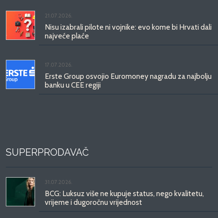
21.07.2026.
Nisu izabrali pilote ni vojnike: evo kome bi Hrvati dali
najveće plaće
17.07.2026.
Erste Group osvojio Euromoney nagradu za najbolju
banku u CEE regiji
SUPERPRODAVAČ
31.07.2026.
BCG: Luksuz više ne kupuje status, nego kvalitetu,
vrijeme i dugoročnu vrijednost