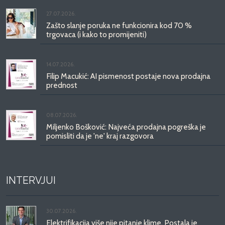
27.07.2026.
Zašto slanje poruka ne funkcionira kod 70 %
trgovaca (i kako to promijeniti)
14.07.2026.
Filip Macukić: AI pismenost postaje nova prodajna
prednost
08.07.2026.
Miljenko Bošković: Najveća prodajna pogreška je
pomisliti da je 'ne' kraj razgovora
INTERVJUI
30.07.2026.
Elektrifikacija više nije pitanje klime. Postala je