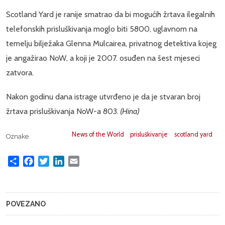
Scotland Yard je ranije smatrao da bi mogućih žrtava ilegalnih
telefonskih prisluškivanja moglo biti 5800, uglavnom na
temelju bilježaka Glenna Mulcairea, privatnog detektiva kojeg
je angažirao NoW, a koji je 2007. osuđen na šest mjeseci
zatvora.
Nakon godinu dana istrage utvrđeno je da je stvaran broj
žrtava prisluškivanja NoW-a 803.
(Hina)
News of the World
prisluškivanje
scotland yard
Oznake
Share
Facebook
Twitter
LinkedIn
Email
POVEZANO