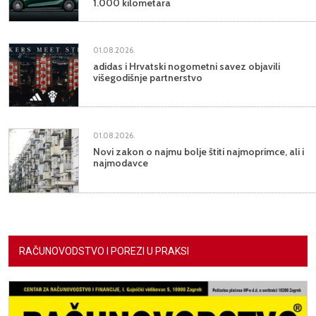
1.000 kilometara
01.08.2026.
adidas i Hrvatski nogometni savez objavili
višegodišnje partnerstvo
01.08.2026.
Novi zakon o najmu bolje štiti najmoprimce, ali i
najmodavce
RAČUNOVODSTVO I POREZI U PRAKSI