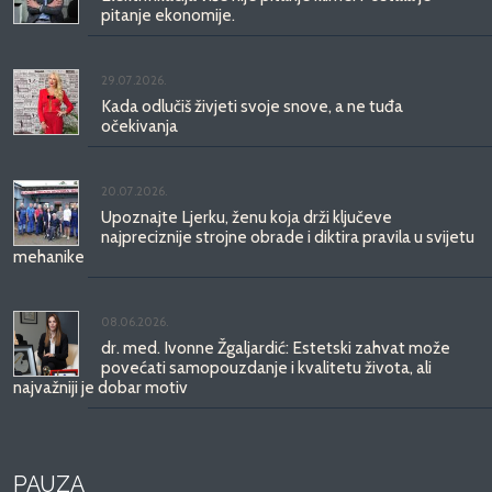
pitanje ekonomije.
29.07.2026.
Kada odlučiš živjeti svoje snove, a ne tuđa
očekivanja
20.07.2026.
Upoznajte Ljerku, ženu koja drži ključeve
najpreciznije strojne obrade i diktira pravila u svijetu
mehanike
08.06.2026.
dr. med. Ivonne Žgaljardić: Estetski zahvat može
povećati samopouzdanje i kvalitetu života, ali
najvažniji je dobar motiv
PAUZA