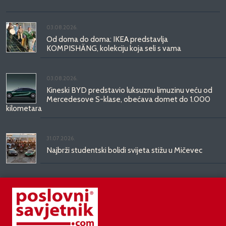
03.08.2026.
Od doma do doma: IKEA predstavlja
KOMPISHÄNG, kolekciju koja seli s vama
03.08.2026.
Kineski BYD predstavio luksuznu limuzinu veću od
Mercedesove S-klase, obećava domet do 1.000
kilometara
31.07.2026.
Najbrži studentski bolidi svijeta stižu u Mičevec
29.07.2026.
Divote Cosmetics predstavlja Hince: novo poglavlje
korejske ljepote stiže u Hrvatsku