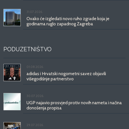
31.07.2026.
Ovako će izgledati novo ruho zgrade koja je
godinama ruglo zapadnog Zagreba
PODUZETNIŠTVO
01.08.2026.
adidas i Hrvatski nogometni savez objavili
višegodišnje partnerstvo
30.07.2026.
UGP najavio prosvjed protiv novih nameta i načina
donošenja propisa
29.07.2026.