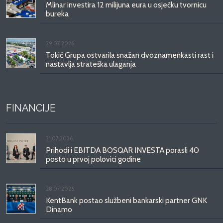
Mlinar investira 12 milijuna eura u osječku tvornicu
bureka
29.07.2026.
Tokić Grupa ostvarila snažan dvoznamenkasti rast i
nastavlja strateška ulaganja
FINANCIJE
31.07.2026.
Prihodi i EBITDA BOSQAR INVESTA porasli 40
posto u prvoj polovici godine
28.07.2026.
KentBank postao službeni bankarski partner GNK
Dinamo