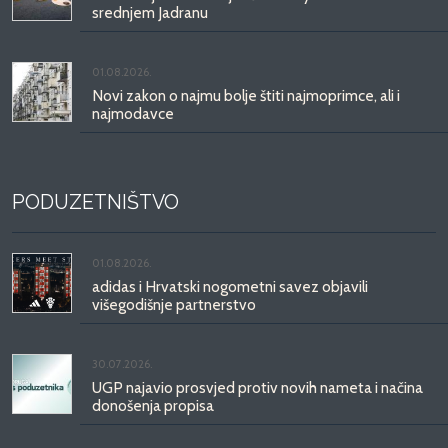
srednjem Jadranu
01.08.2026.
Novi zakon o najmu bolje štiti najmoprimce, ali i
najmodavce
PODUZETNIŠTVO
01.08.2026.
adidas i Hrvatski nogometni savez objavili
višegodišnje partnerstvo
30.07.2026.
UGP najavio prosvjed protiv novih nameta i načina
donošenja propisa