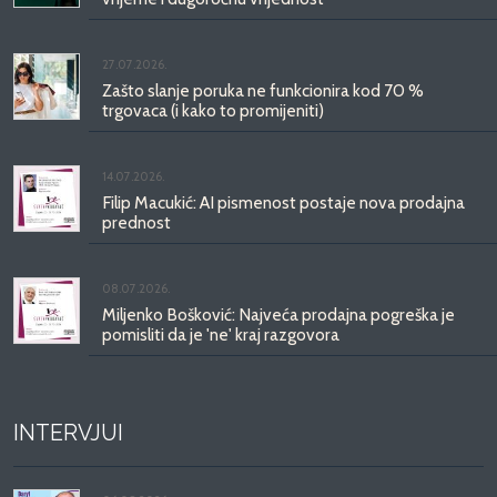
27.07.2026.
Zašto slanje poruka ne funkcionira kod 70 %
trgovaca (i kako to promijeniti)
14.07.2026.
Filip Macukić: AI pismenost postaje nova prodajna
prednost
08.07.2026.
Miljenko Bošković: Najveća prodajna pogreška je
pomisliti da je 'ne' kraj razgovora
INTERVJUI