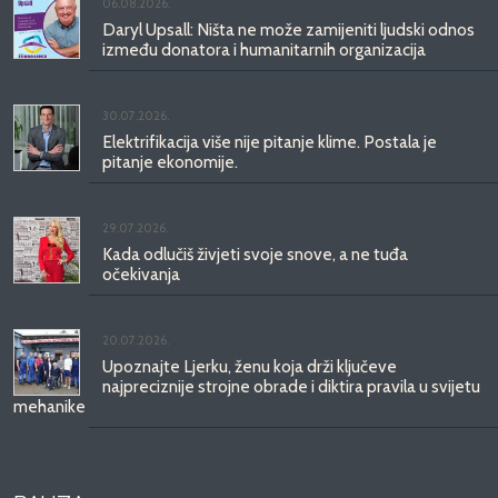
06.08.2026.
Daryl Upsall: Ništa ne može zamijeniti ljudski odnos
između donatora i humanitarnih organizacija
30.07.2026.
Elektrifikacija više nije pitanje klime. Postala je
pitanje ekonomije.
29.07.2026.
Kada odlučiš živjeti svoje snove, a ne tuđa
očekivanja
20.07.2026.
Upoznajte Ljerku, ženu koja drži ključeve
najpreciznije strojne obrade i diktira pravila u svijetu
mehanike