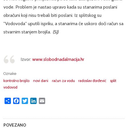
vode. Problem je nastao upravo kada su stanarima poslani
obračuni koji nisu trebali biti poslani. Iz splitskog su
''Vodovoda'' uputili ispriku, a stanarima će uskoro doći račun sa
stvarnim stanjem brojila.
(SJ)
Izvor:
www.slobodnadalmacija.hr
Oznake
kontrolno brojilo
novi dani
račun za vodu
radoslav đorđević
split
vodovod
Share
Facebook
Twitter
LinkedIn
Email
POVEZANO