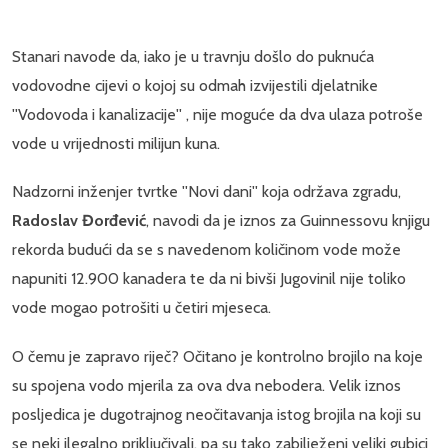
Stanari navode da, iako je u travnju došlo do puknuća
vodovodne cijevi o kojoj su odmah izvijestili djelatnike
''Vodovoda i kanalizacije'' , nije moguće da dva ulaza potroše
vode u vrijednosti milijun kuna.
Nadzorni inženjer tvrtke ''Novi dani'' koja održava zgradu,
Radoslav Đorđević
, navodi da je iznos za Guinnessovu knjigu
rekorda budući da se s navedenom količinom vode može
napuniti 12.900 kanadera te da ni bivši Jugovinil nije toliko
vode mogao potrošiti u četiri mjeseca.
O čemu je zapravo riječ? Očitano je kontrolno brojilo na koje
su spojena vodo mjerila za ova dva nebodera. Velik iznos
posljedica je dugotrajnog neočitavanja istog brojila na koji su
se neki ilegalno priključivali, pa su tako zabilježeni veliki gubici