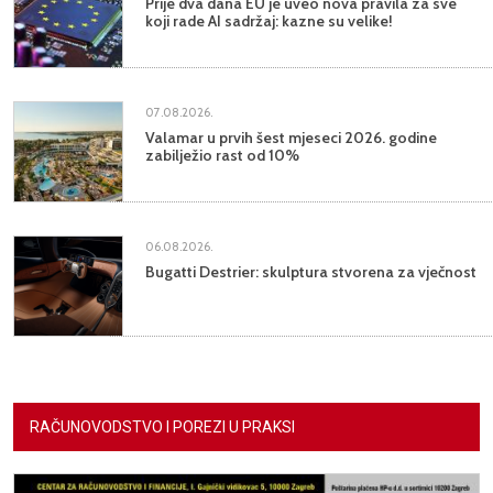
Prije dva dana EU je uveo nova pravila za sve
koji rade AI sadržaj: kazne su velike!
07.08.2026.
Valamar u prvih šest mjeseci 2026. godine
zabilježio rast od 10%
06.08.2026.
Bugatti Destrier: skulptura stvorena za vječnost
RAČUNOVODSTVO I POREZI U PRAKSI