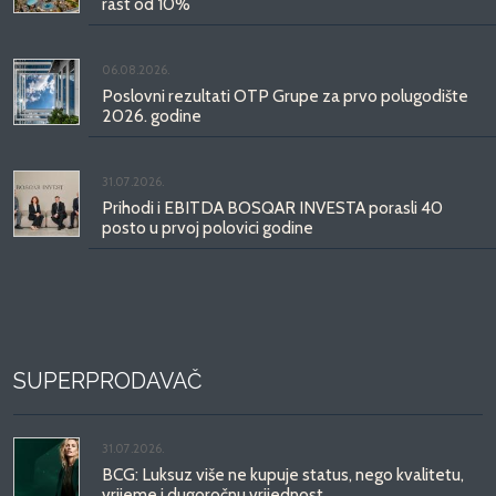
rast od 10%
06.08.2026.
Poslovni rezultati OTP Grupe za prvo polugodište
2026. godine
31.07.2026.
Prihodi i EBITDA BOSQAR INVESTA porasli 40
posto u prvoj polovici godine
SUPERPRODAVAČ
31.07.2026.
BCG: Luksuz više ne kupuje status, nego kvalitetu,
vrijeme i dugoročnu vrijednost