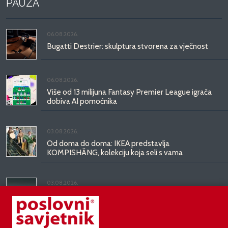
PAUZA
06.08.2026.
Bugatti Destrier: skulptura stvorena za vječnost
06.08.2026.
Više od 13 milijuna Fantasy Premier League igrača
dobiva AI pomoćnika
03.08.2026.
Od doma do doma: IKEA predstavlja
KOMPISHÄNG, kolekciju koja seli s vama
03.08.2026.
Kineski BYD predstavio luksuznu limuzinu veću od
Mercedesove S-klase, obećava domet do 1.000
kilometara