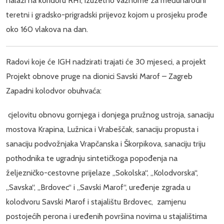
nalazi na koridoru RH1, izuzetno važnome za međunarodni
teretni i gradsko-prigradski prijevoz kojom u prosjeku prođe
oko 160 vlakova na dan.
Radovi koje će IGH nadzirati trajati će 30 mjeseci, a projekt
Projekt obnove pruge na dionici Savski Marof – Zagreb
Zapadni kolodvor obuhvaća:
cjelovitu obnovu gornjega i donjega pružnog ustroja, sanaciju
mostova Krapina, Lužnica i Vrabeščak, sanaciju propusta i
sanaciju podvožnjaka Vrapčanska i Škorpikova, sanaciju triju
pothodnika te ugradnju sintetičkoga popođenja na
željezničko-cestovne prijelaze „Sokolska“, „Kolodvorska“,
„Savska“, „Brdovec“ i „Savski Marof“, uređenje zgrada u
kolodvoru Savski Marof i stajalištu Brdovec, zamjenu
postojećih perona i uređenih površina novima u stajalištima