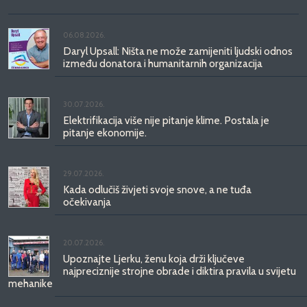
06.08.2026.
Daryl Upsall: Ništa ne može zamijeniti ljudski odnos
između donatora i humanitarnih organizacija
30.07.2026.
Elektrifikacija više nije pitanje klime. Postala je
pitanje ekonomije.
29.07.2026.
Kada odlučiš živjeti svoje snove, a ne tuđa
očekivanja
20.07.2026.
Upoznajte Ljerku, ženu koja drži ključeve
najpreciznije strojne obrade i diktira pravila u svijetu
mehanike