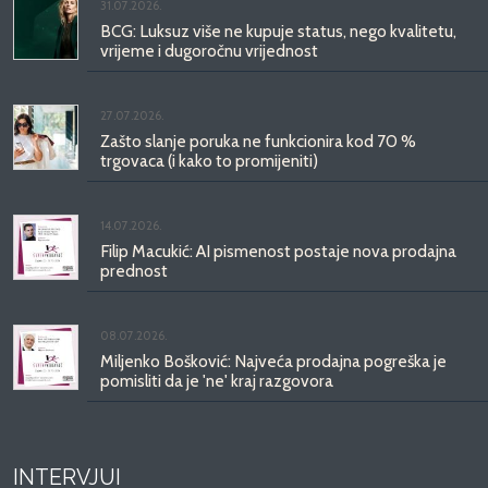
31.07.2026.
BCG: Luksuz više ne kupuje status, nego kvalitetu,
vrijeme i dugoročnu vrijednost
27.07.2026.
Zašto slanje poruka ne funkcionira kod 70 %
trgovaca (i kako to promijeniti)
14.07.2026.
Filip Macukić: AI pismenost postaje nova prodajna
prednost
08.07.2026.
Miljenko Bošković: Najveća prodajna pogreška je
pomisliti da je 'ne' kraj razgovora
INTERVJUI