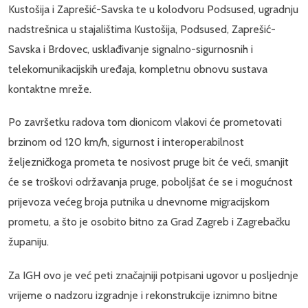
Kustošija i Zaprešić-Savska te u kolodvoru Podsused, ugradnju
nadstrešnica u stajalištima Kustošija, Podsused, Zaprešić-
Savska i Brdovec, usklađivanje signalno-sigurnosnih i
telekomunikacijskih uređaja, kompletnu obnovu sustava
kontaktne mreže.
Po završetku radova tom dionicom vlakovi će prometovati
brzinom od 120 km/h, sigurnost i interoperabilnost
željezničkoga prometa te nosivost pruge bit će veći, smanjit
će se troškovi održavanja pruge, poboljšat će se i mogućnost
prijevoza većeg broja putnika u dnevnome migracijskom
prometu, a što je osobito bitno za Grad Zagreb i Zagrebačku
županiju.
Za IGH ovo je već peti značajniji potpisani ugovor u posljednje
vrijeme o nadzoru izgradnje i rekonstrukcije iznimno bitne