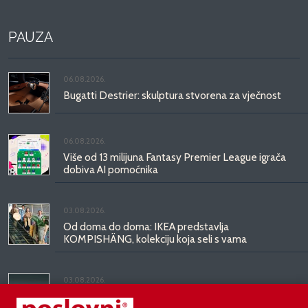
PAUZA
06.08.2026.
Bugatti Destrier: skulptura stvorena za vječnost
06.08.2026.
Više od 13 milijuna Fantasy Premier League igrača
dobiva AI pomoćnika
03.08.2026.
Od doma do doma: IKEA predstavlja
KOMPISHÄNG, kolekciju koja seli s vama
03.08.2026.
Kineski BYD predstavio luksuznu limuzinu veću od