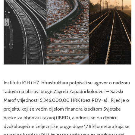
Institutu IGH i HŽ Infrastruktura potpisali su ugovor o nadzoru
radova na obnovi pruge Zagreb Zapadni kolodvor – Savski
Marof vrijednosti 5.346.000,00 HRK (bez PDV-a) . Riječ je o
projektu koji se većim dijelom financira kreditom Svjetske
banke za obnovu i razvoj (IBRD), a odnosi se na dionicu
dvokolosiječne željezničke pruge duge 17,8 kilometara koja se