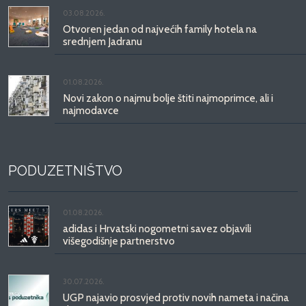
03.08.2026.
Otvoren jedan od najvećih family hotela na
srednjem Jadranu
01.08.2026.
Novi zakon o najmu bolje štiti najmoprimce, ali i
najmodavce
PODUZETNIŠTVO
01.08.2026.
adidas i Hrvatski nogometni savez objavili
višegodišnje partnerstvo
30.07.2026.
UGP najavio prosvjed protiv novih nameta i načina