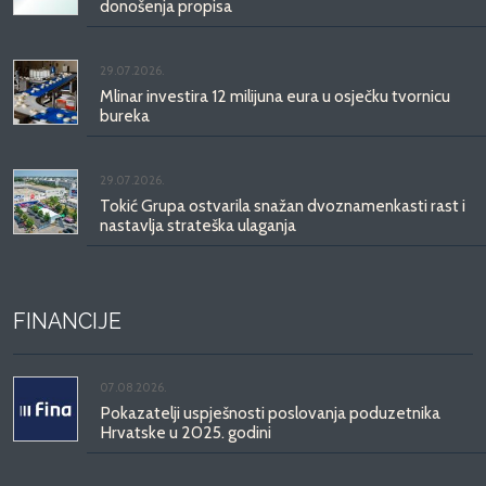
donošenja propisa
29.07.2026.
Mlinar investira 12 milijuna eura u osječku tvornicu
bureka
29.07.2026.
Tokić Grupa ostvarila snažan dvoznamenkasti rast i
nastavlja strateška ulaganja
FINANCIJE
07.08.2026.
Pokazatelji uspješnosti poslovanja poduzetnika
Hrvatske u 2025. godini