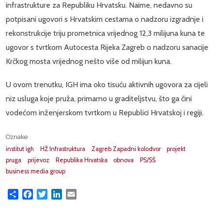
infrastrukture za Republiku Hrvatsku. Naime, nedavno su
potpisani ugovori s Hrvatskim cestama o nadzoru izgradnje i
rekonstrukcije triju prometnica vrijednog 12,3 milijuna kuna te
ugovor s tvrtkom Autocesta Rijeka Zagreb o nadzoru sanacije
Krčkog mosta vrijednog nešto više od milijun kuna.
U ovom trenutku, IGH ima oko tisuću aktivnih ugovora za cijeli
niz usluga koje pruža, primarno u graditeljstvu, što ga čini
vodećom inženjerskom tvrtkom u Republici Hrvatskoj i regiji.
Oznake
institut igh
HŽ Infrastruktura
Zagreb Zapadni kolodvor
projekt
pruga
prijevoz
Republika Hrvatska
obnova
PS/SŠ
business media group
Share
Facebook
Twitter
LinkedIn
Email