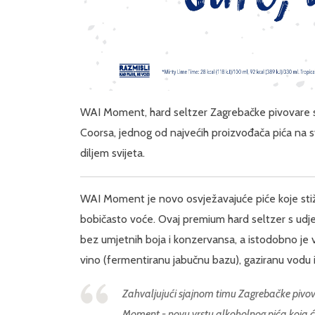
WAI Moment, hard seltzer Zagrebačke pivovare st
Coorsa, jednog od najvećih proizvođača pića na sv
diljem svijeta.
WAI Moment je novo osvježavajuće piće koje stiže 
bobičasto voće. Ovaj premium hard seltzer s udje
bez umjetnih boja i konzervansa, a istodobno je
vino (fermentiranu jabučnu bazu), gaziranu vodu i
Zahvaljujući sjajnom timu Z
agrebačke pivova
Moment - novu vrstu alkoholnog pića koja će 