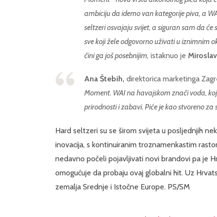
ambiciju da idemo van kategorije piva, a W
seltzeri osvajaju svijet, a siguran sam da ć
sve koji žele odgovorno uživati u iznimnim 
čini ga još posebnijim,
istaknuo je
Miroslav
Ana Štebih,
direktorica marketinga Zag
Moment. WAI na havajskom znači voda, koja j
prirodnosti i zabavi. Piće je kao stvoreno z
Hard seltzeri su se širom svijeta u posljednjih ne
inovacija, s kontinuiranim troznamenkastim rast
nedavno počeli pojavljivati novi brandovi pa je 
omogućuje da probaju ovaj globalni hit. Uz Hrvat
zemalja Srednje i Istočne Europe. PS/SM