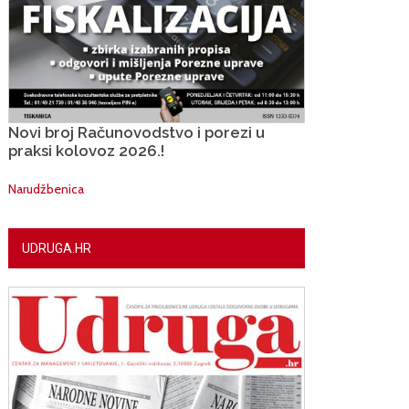
Novi broj Računovodstvo i porezi u
praksi kolovoz 2026.!
Narudžbenica
UDRUGA.HR