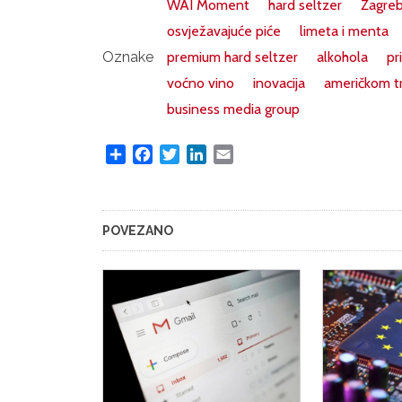
WAI Moment
hard seltzer
Zagreb
osvježavajuće piće
limeta i menta
Oznake
premium hard seltzer
alkohola
pr
voćno vino
inovacija
američkom tr
business media group
Share
Facebook
Twitter
LinkedIn
Email
POVEZANO