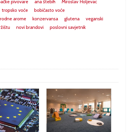
ačke pivovare
ana štebih
Miroslav Holjevac
tropsko voće
bobičasto voće
irodne arome
konzervansa
glutena
veganski
žištu
novi brandovi
poslovni savjetnik