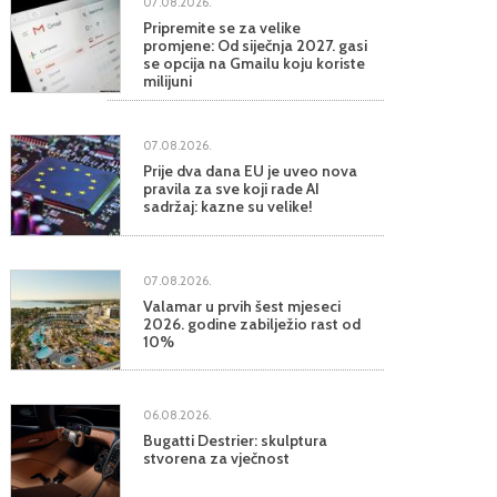
07.08.2026.
Pripremite se za velike
promjene: Od siječnja 2027. gasi
se opcija na Gmailu koju koriste
milijuni
07.08.2026.
Prije dva dana EU je uveo nova
pravila za sve koji rade AI
sadržaj: kazne su velike!
07.08.2026.
Valamar u prvih šest mjeseci
2026. godine zabilježio rast od
10%
06.08.2026.
Bugatti Destrier: skulptura
stvorena za vječnost