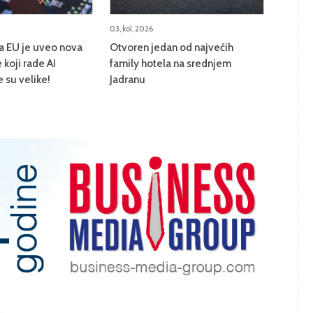
03, kol, 2026
na EU je uveo nova
Otvoren jedan od najvećih
 koji rade AI
family hotela na srednjem
e su velike!
Jadranu