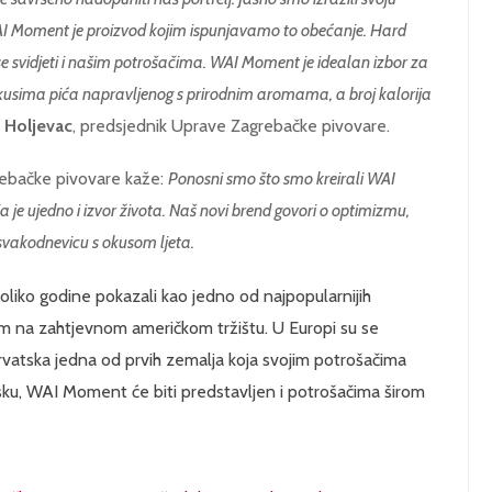
AI Moment je proizvod kojim ispunjavamo to obećanje. Hard
e se svidjeti i našim potrošačima. WAI Moment je idealan izbor za
okusima pića napravljenog s prirodnim aromama, a broj kalorija
 Holjevac
, predsjednik Uprave Zagrebačke pivovare.
rebačke pivovare kaže:
Ponosni smo što smo kreirali WAI
e ujedno i izvor života. Naš novi brend govori o optimizmu,
a svakodnevicu s okusom ljeta.
koliko godine pokazali kao jedno od najpopularnijih
om na zahtjevnom američkom tržištu. U Europi su se
Hrvatska jedna od prvih zemalja koja svojim potrošačima
sku, WAI Moment će biti predstavljen i potrošačima širom