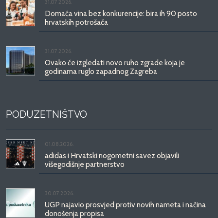
31.07.2026.
Domaća vina bez konkurencije: bira ih 90 posto
hrvatskih potrošača
31.07.2026.
Ovako će izgledati novo ruho zgrade koja je
godinama ruglo zapadnog Zagreba
PODUZETNIŠTVO
01.08.2026.
adidas i Hrvatski nogometni savez objavili
višegodišnje partnerstvo
30.07.2026.
UGP najavio prosvjed protiv novih nameta i načina
donošenja propisa