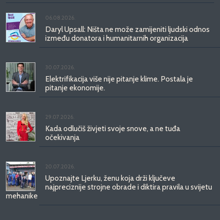
06.08.2026.
Daryl Upsall: Ništa ne može zamijeniti ljudski odnos
između donatora i humanitarnih organizacija
30.07.2026.
Elektrifikacija više nije pitanje klime. Postala je
pitanje ekonomije.
29.07.2026.
Kada odlučiš živjeti svoje snove, a ne tuđa
očekivanja
20.07.2026.
Upoznajte Ljerku, ženu koja drži ključeve
najpreciznije strojne obrade i diktira pravila u svijetu
mehanike