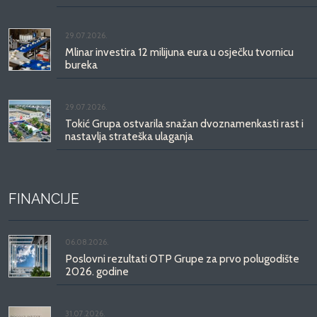
29.07.2026.
Mlinar investira 12 milijuna eura u osječku tvornicu
bureka
29.07.2026.
Tokić Grupa ostvarila snažan dvoznamenkasti rast i
nastavlja strateška ulaganja
FINANCIJE
06.08.2026.
Poslovni rezultati OTP Grupe za prvo polugodište
2026. godine
31.07.2026.