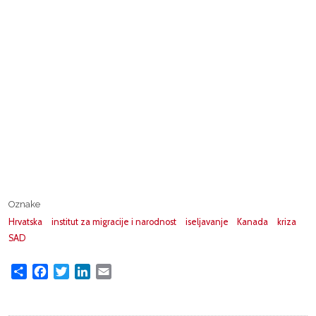
Oznake
Hrvatska
institut za migracije i narodnost
iseljavanje
Kanada
kriza
SAD
Share
Facebook
Twitter
LinkedIn
Email