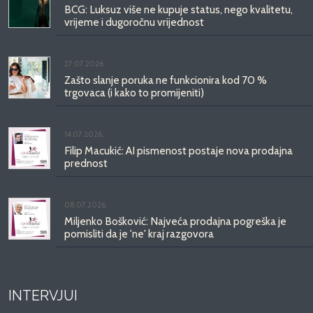
BCG: Luksuz više ne kupuje status, nego kvalitetu,
vrijeme i dugoročnu vrijednost
27.07.2026.
Zašto slanje poruka ne funkcionira kod 70 %
trgovaca (i kako to promijeniti)
14.07.2026.
Filip Macukić: AI pismenost postaje nova prodajna
prednost
08.07.2026.
Miljenko Bošković: Najveća prodajna pogreška je
pomisliti da je 'ne' kraj razgovora
INTERVJUI