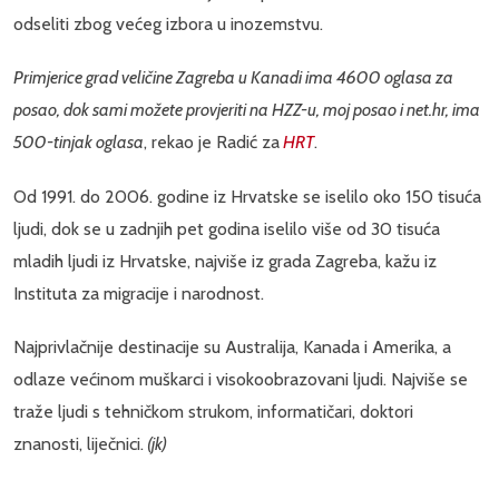
odseliti zbog većeg izbora u inozemstvu.
Primjerice grad veličine Zagreba u Kanadi ima 4600 oglasa za
posao, dok sami možete provjeriti na HZZ-u, moj posao i net.hr, ima
500-tinjak oglasa
, rekao je Radić za
HRT
.
Od 1991. do 2006. godine iz Hrvatske se iselilo oko 150 tisuća
ljudi, dok se u zadnjih pet godina iselilo više od 30 tisuća
mladih ljudi iz Hrvatske, najviše iz grada Zagreba, kažu iz
Instituta za migracije i narodnost.
Najprivlačnije destinacije su Australija, Kanada i Amerika, a
odlaze većinom muškarci i visokoobrazovani ljudi. Najviše se
traže ljudi s tehničkom strukom, informatičari, doktori
znanosti, liječnici.
(jk)