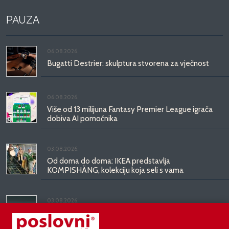
PAUZA
06.08.2026.
Bugatti Destrier: skulptura stvorena za vječnost
06.08.2026.
Više od 13 milijuna Fantasy Premier League igrača
dobiva AI pomoćnika
03.08.2026.
Od doma do doma: IKEA predstavlja
KOMPISHÄNG, kolekciju koja seli s vama
03.08.2026.
Kineski BYD predstavio luksuznu limuzinu veću od
Mercedesove S-klase, obećava domet do 1.000