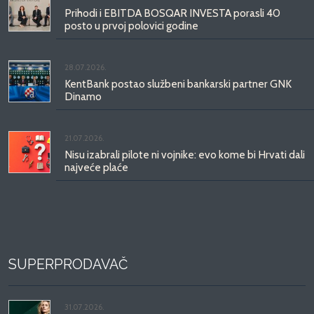
Prihodi i EBITDA BOSQAR INVESTA porasli 40
posto u prvoj polovici godine
28.07.2026.
KentBank postao službeni bankarski partner GNK
Dinamo
21.07.2026.
Nisu izabrali pilote ni vojnike: evo kome bi Hrvati dali
najveće plaće
SUPERPRODAVAČ
31.07.2026.